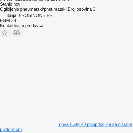
Stanje
novi
Ogibljenje
pneumatski/pneumatski
Broj osovina
3
Italija, FROSINONE FR
FGM srl
Kontaktirajte prodavca
nova FGM 49 poluprikolica sa niskom
platformom