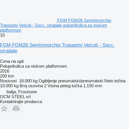
FGM FGM26 Semirimorchio
Trasporto Veicoli - Socc. stradale poluprikolica sa niskom
platformom
10
FGM FGM26 Semirimorchio Trasporto Veicoli - Socc.
stradale
Cena na upit
Poluprikolica sa niskom platformom
2016
200 km
Nosivost
18.000 kg
Ogibljenje
pneumatski/pneumatski
Neto težina
10.000 kg
Broj osovina
2
Visina petog točka
1.150 mm
Italija, Frosinone
OCM STEEL srl
Kontaktirajte prodavca