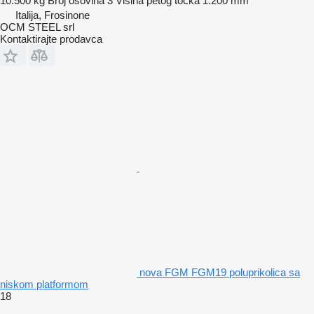
10.500 kg
Broj osovina
3
Visina petog točka
1.200 mm
Italija, Frosinone
OCM STEEL srl
Kontaktirajte prodavca
nova FGM FGM19 poluprikolica sa
niskom platformom
18