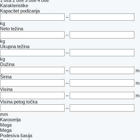
1 osa
2 ose
3 ose
4 ose
Karakteristike
Kapacitet podizanja
–
kg
Neto težina
–
kg
Ukupna težina
–
kg
Dužina
–
m
Širina
–
m
Visina
–
m
Visina petog točka
–
mm
Karoserija
Mega
Mega
Podesiva šasija