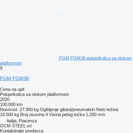
FGM FGM38 poluprikolica sa niskom
platformom
9
FGM FGM38
Cena na upit
Poluprikolica sa niskom platformom
2020
100.000 km
Nosivost
27.900 kg
Ogibljenje
gibanj/pneumatski
Neto težina
10.500 kg
Broj osovina
4
Visina petog točka
1.200 mm
Italija, Piacenza
OCM STEEL srl
Kontaktirajte prodavca