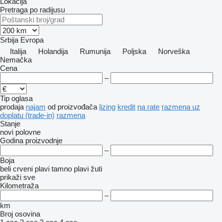
Lokacija
Pretraga po radijusu
Srbija
Evropa
Italija
Holandija
Rumunija
Poljska
Norveška
Nemačka
Cena
–
Tip oglasa
prodaja
najam
od proizvođača
lizing
kredit
na rate
razmena uz
doplatu (trade-in)
razmena
Stanje
novi
polovne
Godina proizvodnje
–
Boja
beli
crveni
plavi
tamno plavi
žuti
prikaži sve
Kilometraža
–
km
Broj osovina