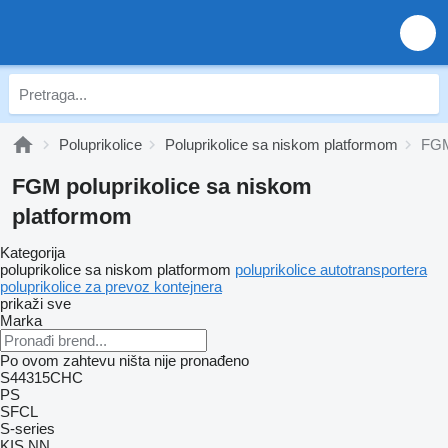
Poluprikolice
Poluprikolice sa niskom platformom
FGM
FGM poluprikolice sa niskom
platformom
Kategorija
poluprikolice sa niskom platformom
poluprikolice autotransportera
poluprikolice za prevoz kontejnera
prikaži sve
Marka
Po ovom zahtevu ništa nije pronađeno
S44315CHC
PS
SFCL
S-series
KIS
NN