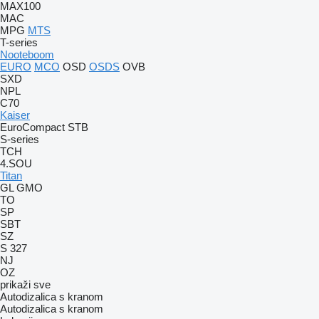
MAX100
MAC
MPG
MTS
T-series
Nooteboom
EURO
MCO
OSD
OSDS
OVB
SXD
NPL
C70
Kaiser
EuroCompact
STB
S-series
TCH
4.SOU
Titan
GL
GMO
TO
SP
SBT
SZ
S 327
NJ
OZ
prikaži sve
Autodizalica s kranom
Autodizalica s kranom