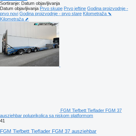
Sortiranje
:
Datum objavljivanja
Datum objavljivanja
Prvo skupe
Prvo jeftine
Godina proizvodnje -
prvo novi
Godina proizvodnje - prvo stare
Kilometraža ⬊
Kilometraža ⬈
FGM Tiefbett Tieflader FGM 37
ausziehbar poluprikolica sa niskom platformom
41
FGM Tiefbett Tieflader FGM 37 ausziehbar