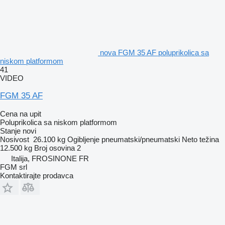
nova FGM 35 AF poluprikolica sa
niskom platformom
41
VIDEO
FGM 35 AF
Cena na upit
Poluprikolica sa niskom platformom
Stanje
novi
Nosivost
26.100 kg
Ogibljenje
pneumatski/pneumatski
Neto težina
12.500 kg
Broj osovina
2
Italija, FROSINONE FR
FGM srl
Kontaktirajte prodavca