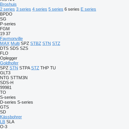
Broshuis
2 series
3 series
4 series
5 series
6 series
E series
BPDO
SG
P-series
FGM
19
37
Faymonville
MAX
Multi
SPZ
STBZ
STN
STZ
DTS
SDS
SZS
FLO
Oplegger
Goldhofer
SPZ
STN
STPA
STZ
THP
TU
GLT3
NTG
STTM3N
SDS-H
99981
TO
S-series
D-series
S-series
GTS
SD
Kässbohrer
LB
SLA
O-3