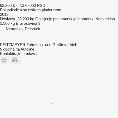
62.800 €
≈ 7.370.000 RSD
Poluprikolica sa niskom platformom
2019
Nosivost
32.200 kg
Ogibljenje
pneumatski/pneumatski
Neto težina
9.900 kg
Broj osovina
3
Nemačka, Delbrück
PEITZMEYER Fahrzeug- und Gerätevertrieb
5
godina na Autoline
Kontaktirajte prodavca