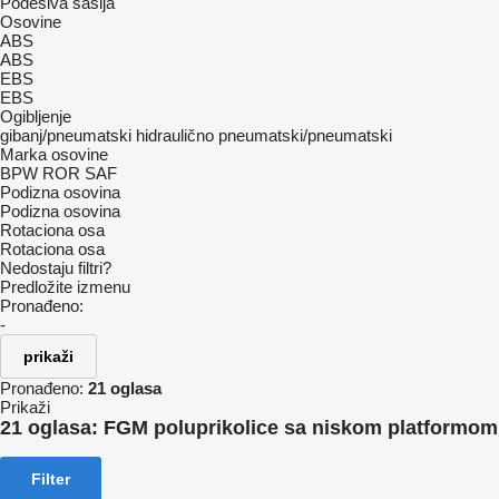
Podesiva šasija
Osovine
ABS
ABS
EBS
EBS
Ogibljenje
gibanj/pneumatski
hidraulično
pneumatski/pneumatski
Marka osovine
BPW
ROR
SAF
Podizna osovina
Podizna osovina
Rotaciona osa
Rotaciona osa
Nedostaju filtri?
Predložite izmenu
Pronađeno:
-
prikaži
Pronađeno:
21 oglasa
Prikaži
21 oglasa:
FGM poluprikolice sa niskom platformom
Filter