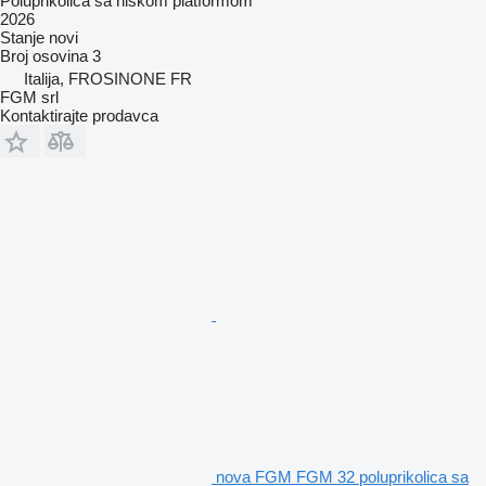
Poluprikolica sa niskom platformom
2026
Stanje
novi
Broj osovina
3
Italija, FROSINONE FR
FGM srl
Kontaktirajte prodavca
nova FGM FGM 32 poluprikolica sa