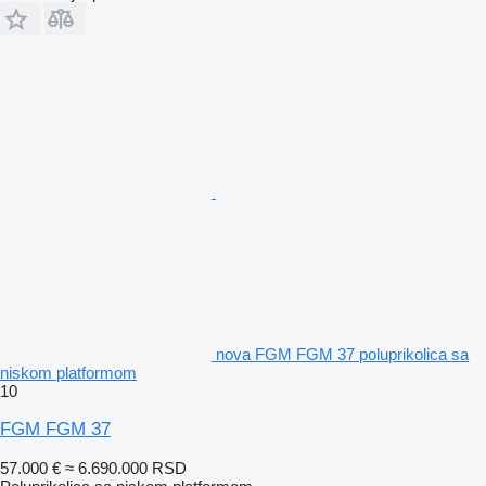
nova FGM FGM 37 poluprikolica sa
niskom platformom
10
FGM FGM 37
57.000 €
≈ 6.690.000 RSD