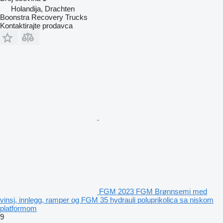
Holandija, Drachten
Boonstra Recovery Trucks
Kontaktirajte prodavca
FGM 2023 FGM Brønnsemi med
vinsj, innlegg, ramper og FGM 35 hydrauli poluprikolica sa niskom
platformom
9