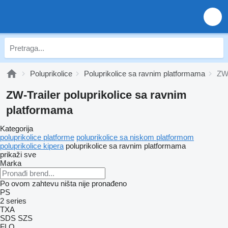
Poluprikolice
Poluprikolice sa ravnim platformama
ZW-
ZW-Trailer poluprikolice sa ravnim
platformama
Kategorija
poluprikolice platforme
poluprikolice sa niskom platformom
poluprikolice kipera
poluprikolice sa ravnim platformama
prikaži sve
Marka
Po ovom zahtevu ništa nije pronađeno
PS
2 series
TXA
SDS
SZS
FLO