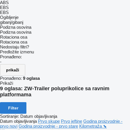
ABS
EBS
EBS
Ogibljenje
gibanj/gibanj
Podizna osovina
Podizna osovina
Rotaciona osa
Rotaciona osa
Nedostaju filtri?
Predložite izmenu
Pronađeno:
-
prikaži
Pronađeno:
9 oglasa
Prikaži
9 oglasa:
ZW-Trailer poluprikolice sa ravnim
platformama
Filter
Sortiranje
:
Datum objavljivanja
Datum objavljivanja
Prvo skupe
Prvo jeftine
Godina proizvodnje -
prvo novi
Godina proizvodnje - prvo stare
Kilometraža ⬊