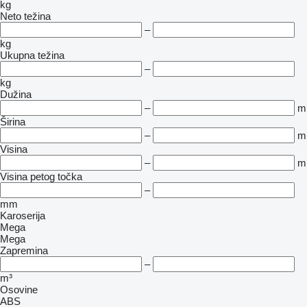
kg
Neto težina
–
kg
Ukupna težina
–
kg
Dužina
–
m
Širina
–
m
Visina
–
m
Visina petog točka
–
mm
Karoserija
Mega
Mega
Zapremina
–
m³
Osovine
ABS