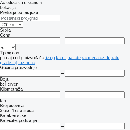
Autodizalica s kranom
Lokacija
Pretraga po radijusu
Srbija
Cena
–
Tip oglasa
prodaja
od proizvođača
lizing
kredit
na rate
razmena uz doplatu
(trade-in)
razmena
Godina proizvodnje
–
Boja
beli
crveni
Kilometraža
–
km
Broj osovina
3 ose
4 ose
5 osa
Karakteristike
Kapacitet podizanja
–