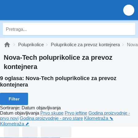
Poluprikolice
Poluprikolice za prevoz kontejnera
Nova-
Nova-Tech poluprikolice za prevoz
kontejnera
9 oglasa:
Nova-Tech poluprikolice za prevoz
kontejnera
Filter
Sortiranje
:
Datum objavljivanja
Datum objavljivanja
Prvo skupe
Prvo jeftine
Godina proizvodnje -
prvo novi
Godina proizvodnje - prvo stare
Kilometraža ⬊
Kilometraža ⬈