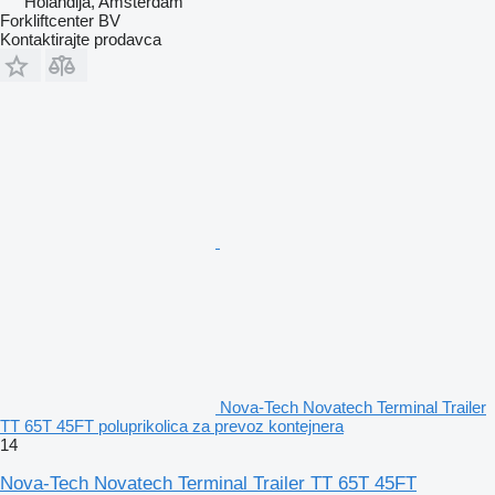
Holandija, Amsterdam
Forkliftcenter BV
Kontaktirajte prodavca
Nova-Tech Novatech Terminal Trailer
TT 65T 45FT poluprikolica za prevoz kontejnera
14
Nova-Tech Novatech Terminal Trailer TT 65T 45FT