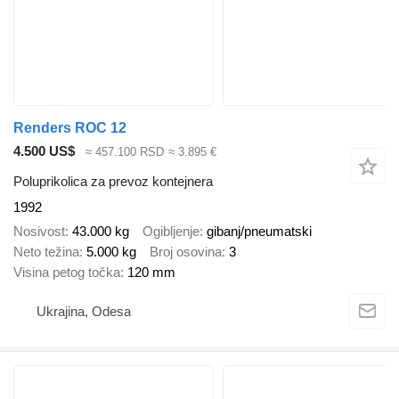
Renders ROC 12
4.500 US$
≈ 457.100 RSD
≈ 3.895 €
Poluprikolica za prevoz kontejnera
1992
Nosivost
43.000 kg
Ogibljenje
gibanj/pneumatski
Neto težina
5.000 kg
Broj osovina
3
Visina petog točka
120 mm
Ukrajina, Odesa