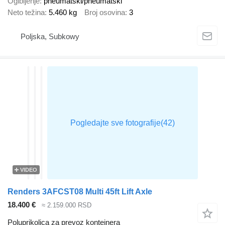
Ogibljenje
pneumatski/pneumatski
Neto težina
5.460 kg
Broj osovina
3
Poljska, Subkowy
VIDEO
Renders 3AFCST08 Multi 45ft Lift Axle
18.400 €
≈ 2.159.000 RSD
Poluprikolica za prevoz kontejnera