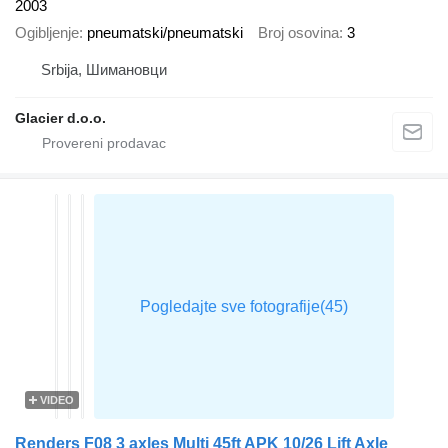
2003
Ogibljenje
pneumatski/pneumatski
Broj osovina
3
Srbija, Шимановци
Glacier d.o.o.
VIDEO
Renders F08 3 axles Multi 45ft APK 10/26 Lift Axle