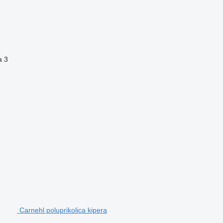
a
3
Carnehl poluprikolica kipera