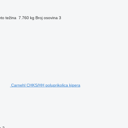
to težina
7.760 kg
Broj osovina
3
Carnehl CHKS/HH poluprikolica kipera
a
2