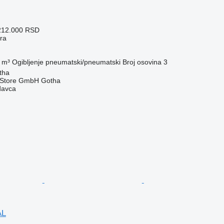
212.000 RSD
era
 m³
Ogibljenje
pneumatski/pneumatski
Broj osovina
3
tha
r Store GmbH Gotha
davca
AL