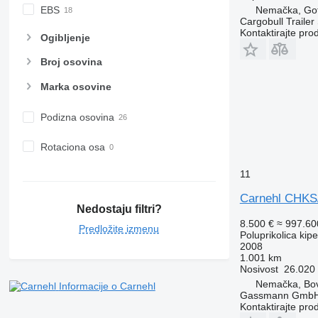
Nemačka, Go
EBS
Cargobull Traile
Kontaktirajte pro
Ogibljenje
Broj osovina
Marka osovine
Podizna osovina
Rotaciona osa
11
Carnehl CHK
Nedostaju filtri?
8.500 €
≈ 997.6
Predložite izmenu
Poluprikolica kip
2008
1.001 km
Nosivost
26.020
Nemačka, Bo
Informacije o Carnehl
Gassmann Gmb
Kontaktirajte pro