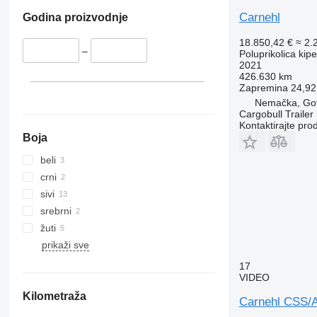
Carnehl
Godina proizvodnje
18.850,42 €
≈ 2.
–
Poluprikolica kip
2021
426.630 km
Zapremina
24,92
Nemačka, Go
Cargobull Traile
Kontaktirajte pro
Boja
beli
crni
sivi
srebrni
žuti
prikaži sve
17
VIDEO
Kilometraža
Carnehl CSS/