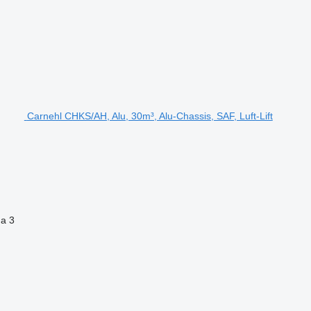
Carnehl CHKS/AH, Alu, 30m³, Alu-Chassis, SAF, Luft-Lift
na
3