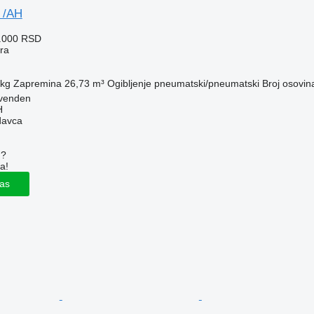
 /AH
4.000 RSD
era
 kg
Zapremina
26,73 m³
Ogibljenje
pneumatski/pneumatski
Broj osovin
venden
H
davca
u?
a!
las