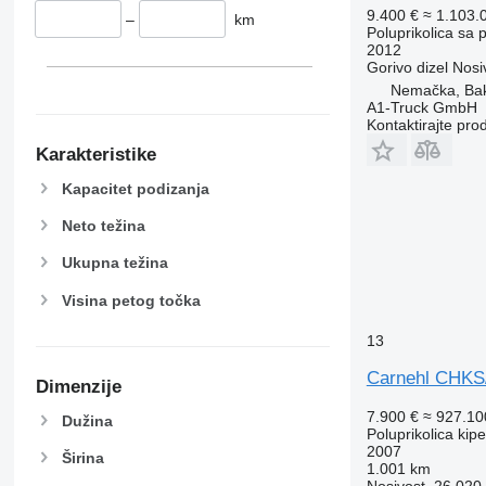
9.400 €
≈ 1.103.
–
km
Poluprikolica sa
2012
Gorivo
dizel
Nosi
Nemačka, Ba
A1-Truck GmbH
Kontaktirajte pro
Karakteristike
Kapacitet podizanja
Neto težina
Ukupna težina
Visina petog točka
13
Carnehl CHK
Dimenzije
7.900 €
≈ 927.1
Dužina
Poluprikolica kip
2007
Širina
1.001 km
Nosivost
26.020