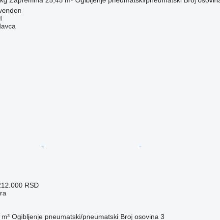
venden
H
davca
212.000 RSD
era
 m³
Ogibljenje
pneumatski/pneumatski
Broj osovina
3