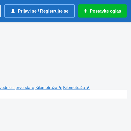
Prijavi se / Registrujte se
Postavite oglas
vodnje - prvo stare
Kilometraža ⬊
Kilometraža ⬈