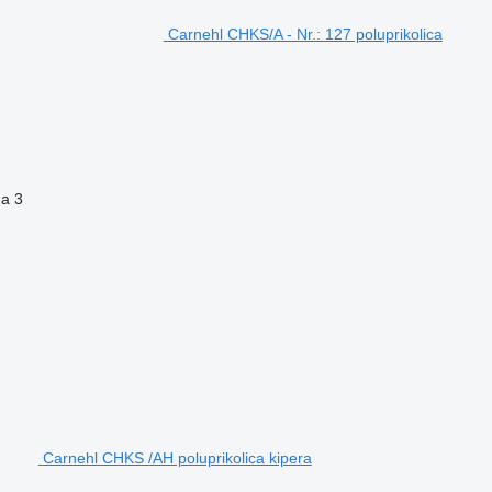
Carnehl CHKS/A - Nr.: 127 poluprikolica
na
3
Carnehl CHKS /AH poluprikolica kipera