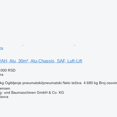
ra
H, Alu, 30m³, Alu-Chassis, SAF, Luft-Lift
2.000 RSD
era
 kg
Ogibljenje
pneumatski/pneumatski
Neto težina
4.680 kg
Broj osovi
tensen
ug- und Baumaschinen GmbH & Co. KG
davca