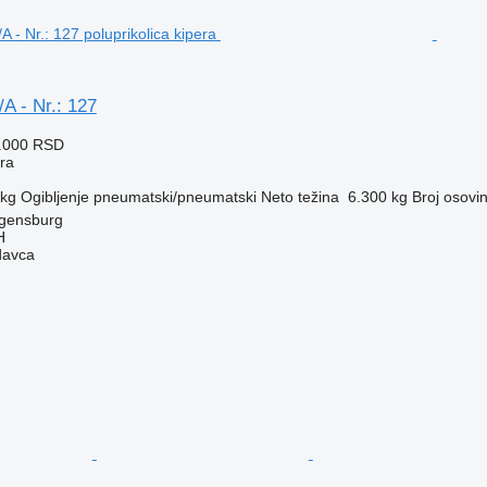
A - Nr.: 127
7.000 RSD
era
 kg
Ogibljenje
pneumatski/pneumatski
Neto težina
6.300 kg
Broj osovi
gensburg
H
davca