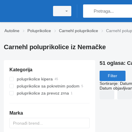
Autoline
Poluprikolice
Carnehl poluprikolice
Carnehl polup
Carnehl poluprikolice iz Nemačke
51 oglasa:
C
Kategorija
Filter
poluprikolice kipera
Sortiranje
:
Datum 
poluprikolice sa pokretnim podom
Datum objavljivan
poluprikolice za prevoz zrna
Marka