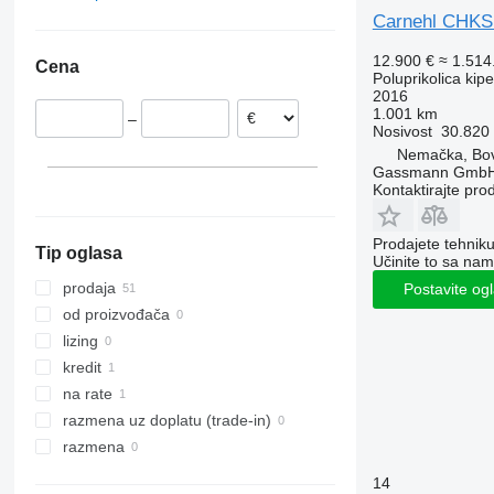
Nemačka
Carnehl CHKS
Hannover
Poljska
12.900 €
≈ 1.51
Cena
Bovenden
Holandija
Poluprikolica kip
2016
Erfurt
Norveška
1.001 km
–
Regensburg
Rumunija
Nosivost
30.820
Bremen
Estonija
Nemačka, Bo
Gassmann Gmb
Peine
Litvanija
Kontaktirajte pro
Kiel
Švајcarska
prikaži sve
Saarbrucken
Prodajete tehnik
Tip oglasa
prikaži sve
Učinite to sa nam
prodaja
Postavite og
od proizvođača
lizing
kredit
na rate
razmena uz doplatu (trade-in)
razmena
14