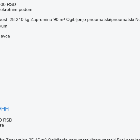
000 RSD
 pokretnim podom
vost
28.240 kg
Zapremina
90 m³
Ogibljenje
pneumatski/pneumatski
Ne
kum
davca
S/HH
00 RSD
era
 kg
Zapremina
25,45 m³
Ogibljenje
pneumatski/pneumatski
Broj osovin