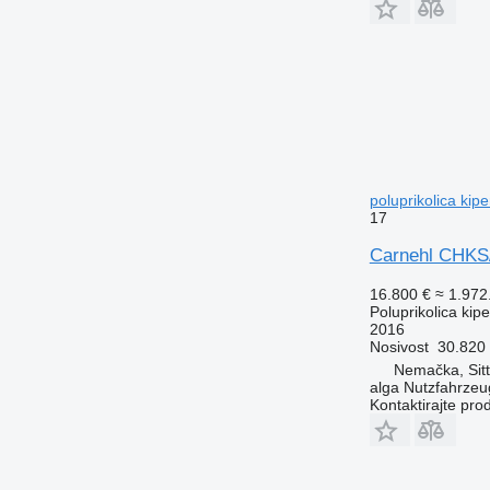
poluprikolica kipe
17
Carnehl CHKS/A
16.800 €
≈ 1.97
Poluprikolica kip
2016
Nosivost
30.820
Nemačka, Sit
alga Nutzfahrze
Kontaktirajte pro