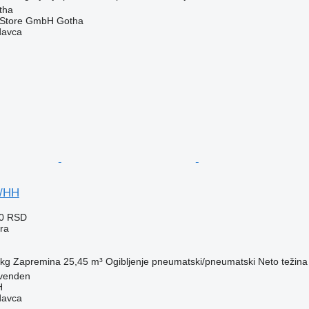
tha
r Store GmbH Gotha
davca
S/HH
00 RSD
era
 kg
Zapremina
25,45 m³
Ogibljenje
pneumatski/pneumatski
Neto težina
venden
H
davca