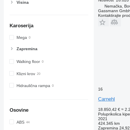
Visina
Nemačka, Bo
Gassmann Gmb
Kontaktirajte pro
Karoserija
Mega
Zapremina
Walking floor
Klizni krov
Hidraulična rampa
16
Carnehl
18.850,42 €
≈ 2.
Osovine
Poluprikolica kip
2021
ABS
424.345 km
Zapremina
24,92