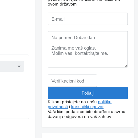
ovom državom
Klikom pristajete na našu
politiku
privatnosti
i
korisnički ugovor
.
Vaši lični podaci će biti obrađeni u svrhu
davanja odgovora na vaš zahtev.