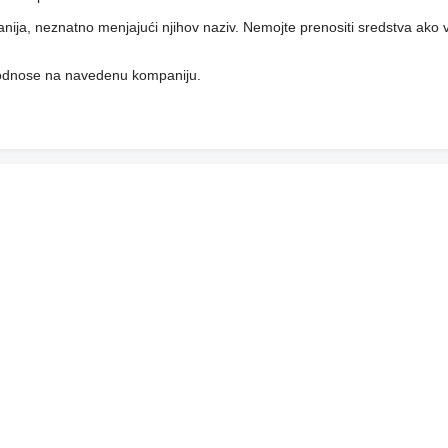
anija, neznatno menjajući njihov naziv. Nemojte prenositi sredstva ako 
e odnose na navedenu kompaniju.