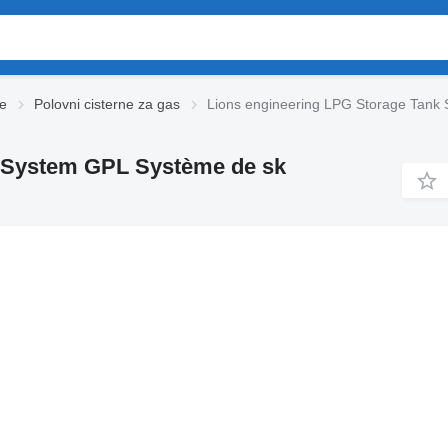
ne
Polovni cisterne za gas
Lions engineering LPG Storage Tank 
d System GPL Système de sk