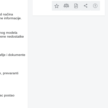
od načina
e informacije.
ranog modela
ivene nedostatke
afije i dokumente
, prevaranti
ac postao