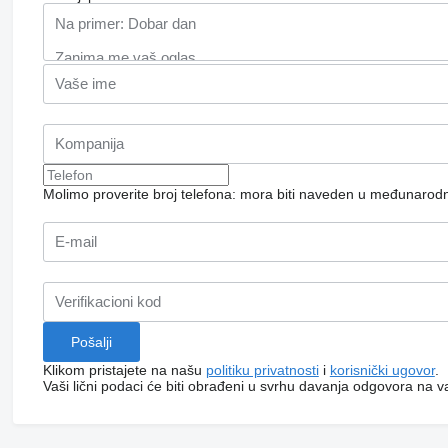
Molimo proverite broj telefona: mora biti naveden u međunaro
Klikom pristajete na našu
politiku privatnosti
i
korisnički ugovor
.
Vaši lični podaci će biti obrađeni u svrhu davanja odgovora na v