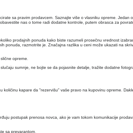
nicirate sa pravim prodavcem. Saznajte više o vlasniku opreme. Jedan 
 obavestite nas o tome radi dodatne kontrole, putem obrasca za povratn
 nekoliko prodajnih ponuda kako biste razumeli prosečnu vrednost izab
h ponuda, razmotrite je. Značajna razlika u ceni može ukazati na skr
 slične opreme.
lučaju sumnje, ne bojte se da pojasnite detalje, tražite dodatne fotogr
u količinu kapare da "rezervišu" vaše pravo na kupovinu opreme. Dakle
vrđuju postupak prenosa novca, ako je vam tokom komunikacije prodav
ate sa prevarantom.