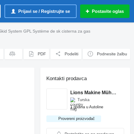
Prijavi se / Registrujte se
Postavite oglas
Skid System GPL Système de sk cisterna za gas
PDF
Podeliti
Podnesite žalbu
Kontakti prodavca
Lions Makine Mühendislik Ltd Şti
Turska
1 godina u Autoline
Provereni proizvođač