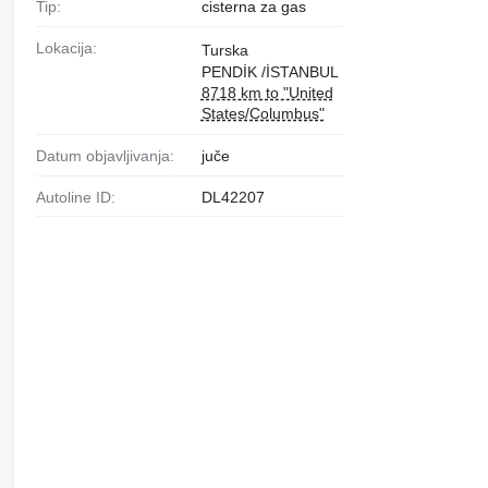
Tip:
cisterna za gas
Lokacija:
Turska
PENDİK /İSTANBUL
8718 km to "United
States/Columbus"
Datum objavljivanja:
juče
Autoline ID:
DL42207