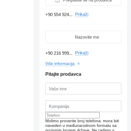
Pretplatite se na prodavca
Prikaži
+90 554 924...
Nazovite me
Prikaži
+90 216 999...
Više informacija
Pitajte prodavca
Molimo proverite broj telefona: mora biti
naveden u međunarodnom formatu sa
pozivnim brojem države.
Ne radimo s