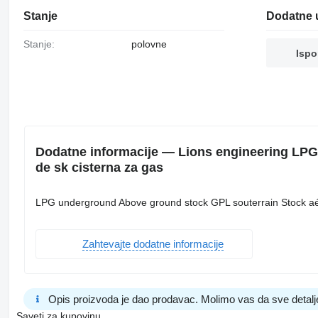
Stanje
Dodatne 
Stanje:
polovne
Ispo
Dodatne informacije — Lions engineering LP
de sk cisterna za gas
LPG underground Above ground stock GPL souterrain Stock aé
Zahtevajte dodatne informacije
Opis proizvoda je dao prodavac. Molimo vas da sve detalj
Saveti za kupovinu