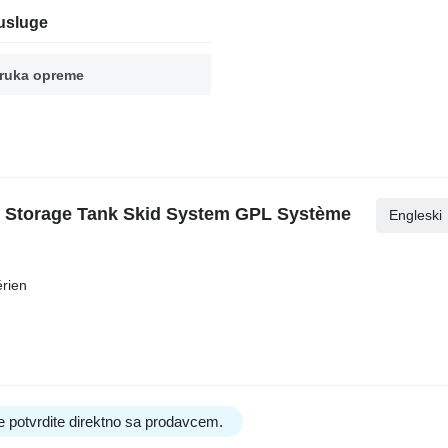
usluge
ruka opreme
G Storage Tank Skid System GPL Système
Engleski
rien
e potvrdite direktno sa prodavcem.