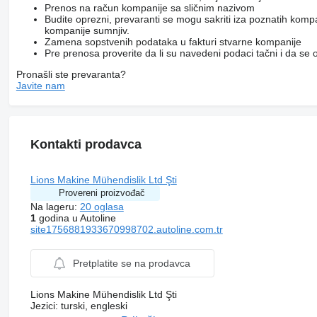
Prenos na račun kompanije sa sličnim nazivom
Budite oprezni, prevaranti se mogu sakriti iza poznatih komp
kompanije sumnjiv.
Zamena sopstvenih podataka u fakturi stvarne kompanije
Pre prenosa proverite da li su navedeni podaci tačni i da s
Pronašli ste prevaranta?
Javite nam
Kontakti prodavca
Lions Makine Mühendislik Ltd Şti
Provereni proizvođač
Na lageru:
20 oglasa
1
godina u Autoline
site1756881933670998702.autoline.com.tr
Pretplatite se na prodavca
Lions Makine Mühendislik Ltd Şti
Jezici:
turski, engleski