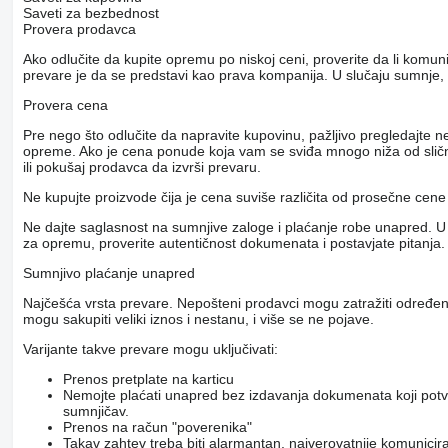
Saveti za bezbednost
Provera prodavca
Ako odlučite da kupite opremu po niskoj ceni, proverite da li komu
prevare je da se predstavi kao prava kompanija. U slučaju sumnje,
Provera cena
Pre nego što odlučite da napravite kupovinu, pažljivo pregledajte
opreme. Ako je cena ponude koja vam se sviđa mnogo niža od slični
ili pokušaj prodavca da izvrši prevaru.
Ne kupujte proizvode čija je cena suviše različita od prosečne cene
Ne dajte saglasnost na sumnjive zaloge i plaćanje robe unapred. U s
za opremu, proverite autentičnost dokumenata i postavjate pitanja.
Sumnjivo plaćanje unapred
Najčešća vrsta prevare. Nepošteni prodavci mogu zatražiti određen
mogu sakupiti veliki iznos i nestanu, i više se ne pojave.
Varijante takve prevare mogu uključivati:
Prenos pretplate na karticu
Nemojte plaćati unapred bez izdavanja dokumenata koji pot
sumnjičav.
Prenos na račun "poverenika"
Takav zahtev treba biti alarmantan, najverovatnije komunicir