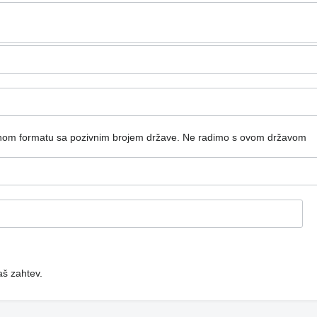
dnom formatu sa pozivnim brojem države.
Ne radimo s ovom državom
aš zahtev.