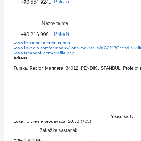
Prikaži
+90 554 924...
Nazovite me
Prikaži
+90 216 999...
www.lionsengineering.com.tr
www.linkedin.com/company/lions-makine-m%C3%BChendislik-li
www.facebook.com/profile.php
Adresa
Turska, Region Marmara, 34912, PENDİK /İSTANBUL, Proje ofis:
Prikaži kartu
Lokalno vreme prodavaca: 20:53 (+03)
Zakažite sastanak
Pošalji poruku