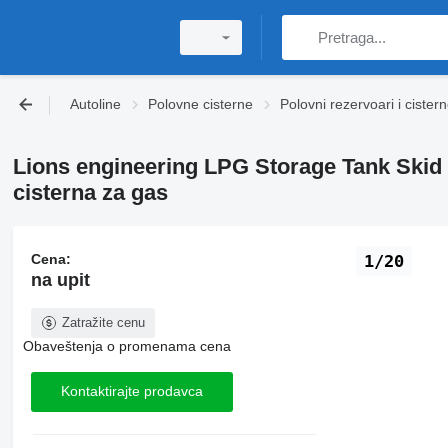
Autoline
Polovne cisterne
Polovni rezervoari i cister
Lions engineering LPG Storage Tank Ski
cisterna za gas
Cena:
1/20
na upit
Zatražite cenu
Obaveštenja o promenama cena
Kontaktirajte prodavca