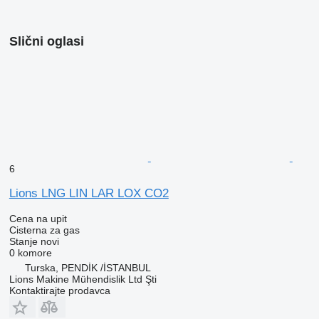
Slični oglasi
6
Lions LNG LIN LAR LOX CO2
Cena na upit
Cisterna za gas
Stanje
novi
0 komore
Turska, PENDİK /İSTANBUL
Lions Makine Mühendislik Ltd Şti
Kontaktirajte prodavca