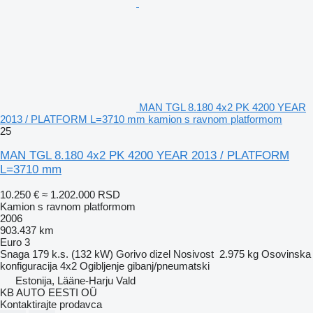
MAN TGL 8.180 4x2 PK 4200 YEAR
2013 / PLATFORM L=3710 mm kamion s ravnom platformom
25
MAN TGL 8.180 4x2 PK 4200 YEAR 2013 / PLATFORM
L=3710 mm
10.250 €
≈ 1.202.000 RSD
Kamion s ravnom platformom
2006
903.437 km
Euro 3
Snaga
179 k.s. (132 kW)
Gorivo
dizel
Nosivost
2.975 kg
Osovinska
konfiguracija
4x2
Ogibljenje
gibanj/pneumatski
Estonija, Lääne-Harju Vald
KB AUTO EESTI OÜ
Kontaktirajte prodavca