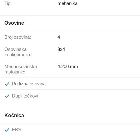
Tip:
mehanika
Osovine
Broj osovina:
4
Osovinska
8x4
konfiguracija:
Međuosovinsko
4.200 mm
rastojanje:
Podizna osovina
Dupli točkovi
Kočnica
EBS