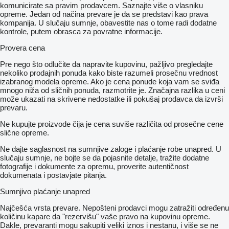
komunicirate sa pravim prodavcem. Saznajte više o vlasniku
opreme. Jedan od načina prevare je da se predstavi kao prava
kompanija. U slučaju sumnje, obavestite nas o tome radi dodatne
kontrole, putem obrasca za povratne informacije.
Provera cena
Pre nego što odlučite da napravite kupovinu, pažljivo pregledajte
nekoliko prodajnih ponuda kako biste razumeli prosečnu vrednost
izabranog modela opreme. Ako je cena ponude koja vam se sviđa
mnogo niža od sličnih ponuda, razmotrite je. Značajna razlika u ceni
može ukazati na skrivene nedostatke ili pokušaj prodavca da izvrši
prevaru.
Ne kupujte proizvode čija je cena suviše različita od prosečne cene
slične opreme.
Ne dajte saglasnost na sumnjive zaloge i plaćanje robe unapred. U
slučaju sumnje, ne bojte se da pojasnite detalje, tražite dodatne
fotografije i dokumente za opremu, proverite autentičnost
dokumenata i postavjate pitanja.
Sumnjivo plaćanje unapred
Najčešća vrsta prevare. Nepošteni prodavci mogu zatražiti određenu
količinu kapare da "rezervišu" vaše pravo na kupovinu opreme.
Dakle, prevaranti mogu sakupiti veliki iznos i nestanu, i više se ne