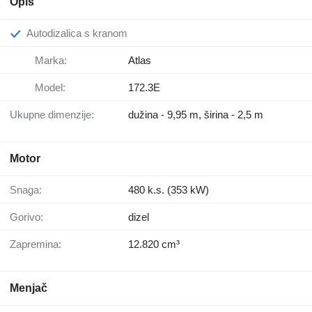
Opis
Autodizalica s kranom
Marka:
Atlas
Model:
172.3E
Ukupne dimenzije:
dužina - 9,95 m, širina - 2,5 m
Motor
Snaga:
480 k.s. (353 kW)
Gorivo:
dizel
Zapremina:
12.820 cm³
Menjač