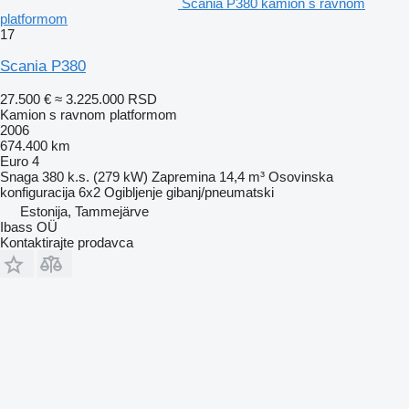
Scania P380 kamion s ravnom
platformom
17
Scania P380
27.500 €
≈ 3.225.000 RSD
Kamion s ravnom platformom
2006
674.400 km
Euro 4
Snaga
380 k.s. (279 kW)
Zapremina
14,4 m³
Osovinska
konfiguracija
6x2
Ogibljenje
gibanj/pneumatski
Estonija, Tammejärve
Ibass OÜ
Kontaktirajte prodavca