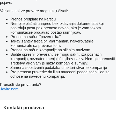
pojave.
Varijante takve prevare mogu uključivati:
Prenos pretplate na karticu
Nemojte plaćati unapred bez izdavanja dokumenata koji
potvrđuju postupak prenosa novca, ako je vam tokom
komunikacije prodavac postao sumnjičav.
Prenos na račun "poverenika"
Takav zahtev treba biti alarmantan, najverovatnije
komunicirate sa prevarantom.
Prenos na račun kompanije sa sličnim nazivom
Budite oprezni, prevaranti se mogu sakriti iza poznatih
kompanija, neznatno menjajući njihov naziv. Nemojte prenositi
sredstva ako vam je naziv kompanije sumnjiv.
Zamena sopstvenih podataka u fakturi stvarne kompanije
Pre prenosa proverite da li su navedeni podaci tačni i da se
odnose na navedenu kompaniju.
Pronašli ste prevaranta?
Javite nam
Kontakti prodavca