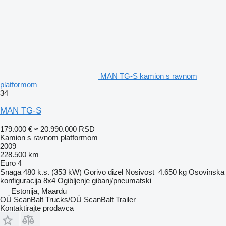
MAN TG-S kamion s ravnom
platformom
34
MAN TG-S
179.000 €
≈ 20.990.000 RSD
Kamion s ravnom platformom
2009
228.500 km
Euro 4
Snaga
480 k.s. (353 kW)
Gorivo
dizel
Nosivost
4.650 kg
Osovinska
konfiguracija
8x4
Ogibljenje
gibanj/pneumatski
Estonija, Maardu
OÜ ScanBalt Trucks/OÜ ScanBalt Trailer
Kontaktirajte prodavca