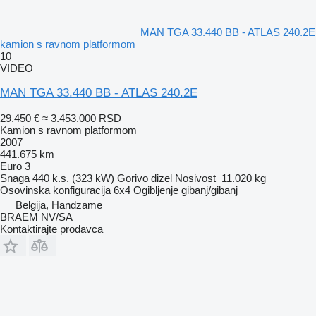
MAN TGA 33.440 BB - ATLAS 240.2E
kamion s ravnom platformom
10
VIDEO
MAN TGA 33.440 BB - ATLAS 240.2E
29.450 €
≈ 3.453.000 RSD
Kamion s ravnom platformom
2007
441.675 km
Euro 3
Snaga
440 k.s. (323 kW)
Gorivo
dizel
Nosivost
11.020 kg
Osovinska konfiguracija
6x4
Ogibljenje
gibanj/gibanj
Belgija, Handzame
BRAEM NV/SA
Kontaktirajte prodavca