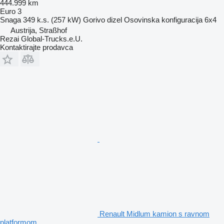
444.999 km
Euro 3
Snaga
349 k.s. (257 kW)
Gorivo
dizel
Osovinska konfiguracija
6x4
Austrija, Straßhof
Rezai Global-Trucks.e.U.
Kontaktirajte prodavca
Renault Midlum kamion s ravnom
platformom