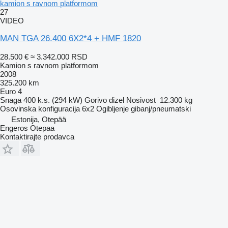
kamion s ravnom platformom
27
VIDEO
MAN TGA 26.400 6X2*4 + HMF 1820
28.500 €
≈ 3.342.000 RSD
Kamion s ravnom platformom
2008
325.200 km
Euro 4
Snaga
400 k.s. (294 kW)
Gorivo
dizel
Nosivost
12.300 kg
Osovinska konfiguracija
6x2
Ogibljenje
gibanj/pneumatski
Estonija, Otepää
Engeros Otepaa
Kontaktirajte prodavca