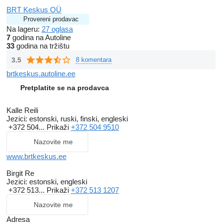
BRT Keskus OÜ
Provereni prodavac
Na lageru:
27 oglasa
7
godina na Autoline
33
godina na tržištu
3.5
8 komentara
brtkeskus.autoline.ee
Pretplatite se na prodavca
Kalle Reili
Jezici:
estonski, ruski, finski, engleski
+372 504...
Prikaži
+372 504 9510
Nazovite me
www.brtkeskus.ee
Birgit Re
Jezici:
estonski, engleski
+372 513...
Prikaži
+372 513 1207
Nazovite me
Adresa