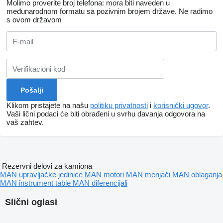
Molimo proverite broj telefona: mora biti naveden u
međunarodnom formatu sa pozivnim brojem države.
Ne radimo
s ovom državom
Klikom pristajete na našu
politiku privatnosti
i
korisnički ugovor
.
Vaši lični podaci će biti obrađeni u svrhu davanja odgovora na
vaš zahtev.
Rezervni delovi za kamiona
MAN upravljačke jedinice
MAN motori
MAN menjači
MAN oblaganja
MAN instrument table
MAN diferencijali
Slični oglasi