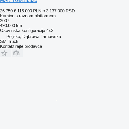
MAN TGM18.330
26.750 €
115.000 PLN
≈ 3.137.000 RSD
Kamion s ravnom platformom
2007
490.000 km
Osovinska konfiguracija
4x2
Poljska, Dąbrowa Tarnowska
SM Truck
Kontaktirajte prodavca