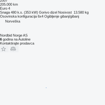
2007
205.000 km
Euro 4
Snaga
480 k.s. (353 kW)
Gorivo
dizel
Nosivost
13.580 kg
Osovinska konfiguracija
6x4
Ogibljenje
gibanj/gibanj
Norveška
Nordbid Norge AS
6
godina na Autoline
Kontaktirajte prodavca