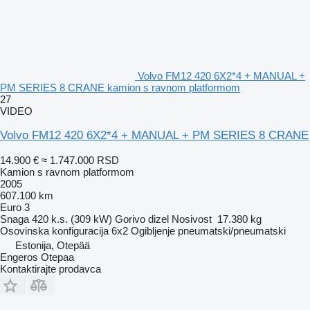
Volvo FM12 420 6X2*4 + MANUAL +
PM SERIES 8 CRANE kamion s ravnom platformom
27
VIDEO
Volvo FM12 420 6X2*4 + MANUAL + PM SERIES 8 CRANE
14.900 €
≈ 1.747.000 RSD
Kamion s ravnom platformom
2005
607.100 km
Euro 3
Snaga
420 k.s. (309 kW)
Gorivo
dizel
Nosivost
17.380 kg
Osovinska konfiguracija
6x2
Ogibljenje
pneumatski/pneumatski
Estonija, Otepää
Engeros Otepaa
Kontaktirajte prodavca