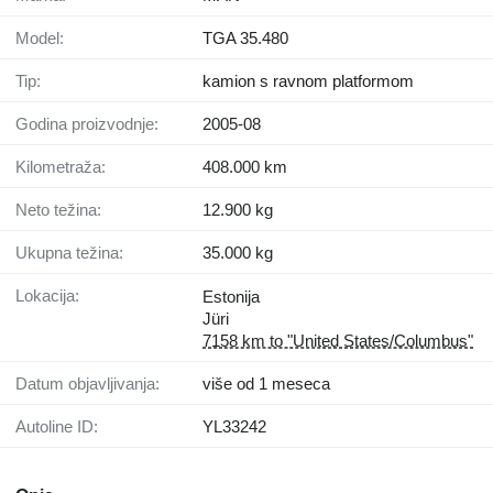
Model:
TGA 35.480
Tip:
kamion s ravnom platformom
Godina proizvodnje:
2005-08
Kilometraža:
408.000 km
Neto težina:
12.900 kg
Ukupna težina:
35.000 kg
Lokacija:
Estonija
Jüri
7158 km to "United States/Columbus"
Datum objavljivanja:
više od 1 meseca
Autoline ID:
YL33242