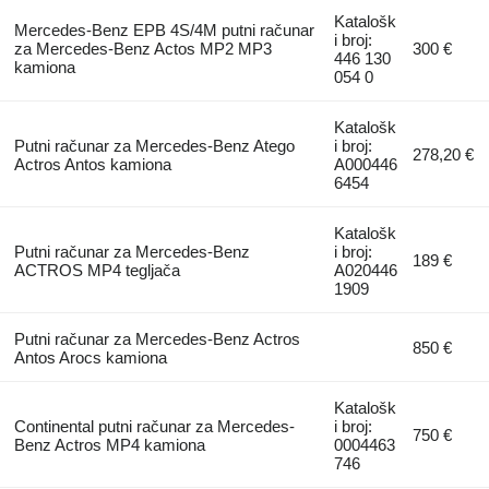
Katalošk
Mercedes-Benz EPB 4S/4M putni računar
i broj:
za Mercedes-Benz Actos MP2 MP3
300 €
446 130
kamiona
054 0
Katalošk
Putni računar za Mercedes-Benz Atego
i broj:
278,20 €
Actros Antos kamiona
A000446
6454
Katalošk
Putni računar za Mercedes-Benz
i broj:
189 €
ACTROS MP4 tegljača
A020446
1909
Putni računar za Mercedes-Benz Actros
850 €
Antos Arocs kamiona
Katalošk
Continental putni računar za Mercedes-
i broj:
750 €
Benz Actros MP4 kamiona
0004463
746