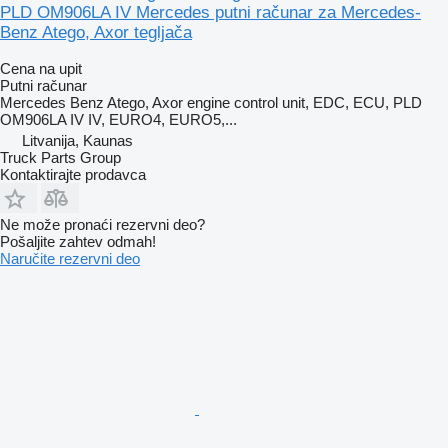
PLD OM906LA IV Mercedes putni računar za Mercedes-
Benz Atego, Axor tegljača
Cena na upit
Putni računar
Mercedes Benz Atego, Axor engine control unit, EDC, ECU, PLD
OM906LA IV IV, EURO4, EURO5,...
Litvanija, Kaunas
Truck Parts Group
Kontaktirajte prodavca
Ne može pronaći rezervni dеo?
Pošaljite zahtev odmah!
Naručite rezervni dеo