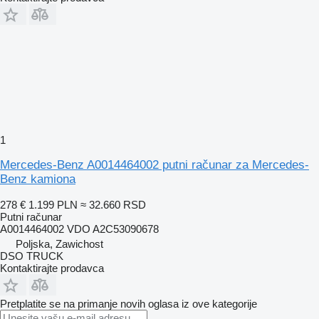
1
Mercedes-Benz A0014464002 putni računar za Mercedes-
Benz kamiona
278 €
1.199 PLN
≈ 32.660 RSD
Putni računar
A0014464002 VDO A2C53090678
Poljska, Zawichost
DSO TRUCK
Kontaktirajte prodavca
Pretplatite se na primanje novih oglasa iz ove kategorije