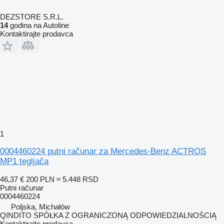
DEZSTORE S.R.L.
14
godina na Autoline
Kontaktirajte prodavca
1
0004460224 putni računar za Mercedes-Benz ACTROS
MP1 tegljača
46,37 €
200 PLN
≈ 5.448 RSD
Putni računar
0004460224
Poljska, Michałów
QINDITO SPÓŁKA Z OGRANICZONĄ ODPOWIEDZIALNOŚCIĄ
Kontaktirajte prodavca