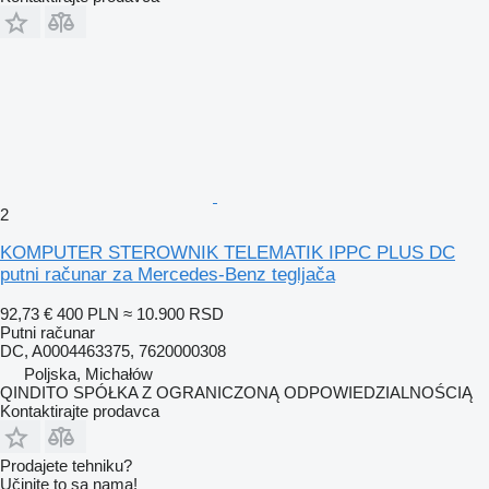
2
KOMPUTER STEROWNIK TELEMATIK IPPC PLUS DC
putni računar za Mercedes-Benz tegljača
92,73 €
400 PLN
≈ 10.900 RSD
Putni računar
DC, A0004463375, 7620000308
Poljska, Michałów
QINDITO SPÓŁKA Z OGRANICZONĄ ODPOWIEDZIALNOŚCIĄ
Kontaktirajte prodavca
Prodajete tehniku?
Učinite to sa nama!