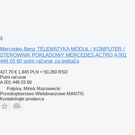
3
Mercedes-Benz TELEMATYKA MODUŁ / KOMPUTER /
STEROWNIK POKŁADOWY MERCEDES ACTRO A 001
446 03 60 putni računar za tegljača
427,70 €
1.845 PLN
≈ 50.260 RSD
Putni računar
A 001 446 03 60
Poljska, Mińsk Mazowiecki
Przedsiębiorstwo Wielobranżowe MANTIS
Kontaktirajte prodavca