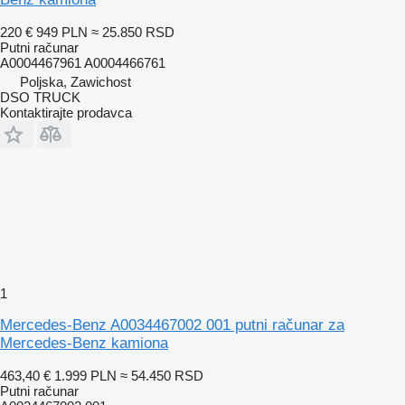
220 €
949 PLN
≈ 25.850 RSD
Putni računar
A0004467961 A0004466761
Poljska, Zawichost
DSO TRUCK
Kontaktirajte prodavca
1
Mercedes-Benz A0034467002 001 putni računar za
Mercedes-Benz kamiona
463,40 €
1.999 PLN
≈ 54.450 RSD
Putni računar