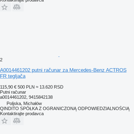
2
A0014461202 putni računar za Mercedes-Benz ACTROS
FR tegljača
115,90 €
500 PLN
≈ 13.620 RSD
Putni računar
a0014461202, 9415842138
Poljska, Michałów
QINDITO SPÓŁKA Z OGRANICZONĄ ODPOWIEDZIALNOŚCIĄ
Kontaktirajte prodavca