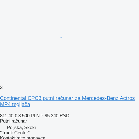
3
Continental CPC3 putni računar za Mercedes-Benz Actros
MP4 tegljača
811,40 €
3.500 PLN
≈ 95.340 RSD
Putni računar
Poljska, Skoki
"Truck Center"
Kontaktirajte prodavca