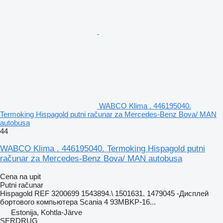
WABCO Klima . 446195040.
Termoking Hispagold putni računar za Mercedes-Benz Bova/ MAN
autobusa
44
WABCO Klima . 446195040. Termoking Hispagold putni
računar za Mercedes-Benz Bova/ MAN autobusa
Cena na upit
Putni računar
Hispagold REF 3200699 1543894.\ 1501631. 1479045 -Дисплей
бортового компьютера Scania 4 93MBKP-16...
Estonija, Kohtla-Järve
SERDRUG