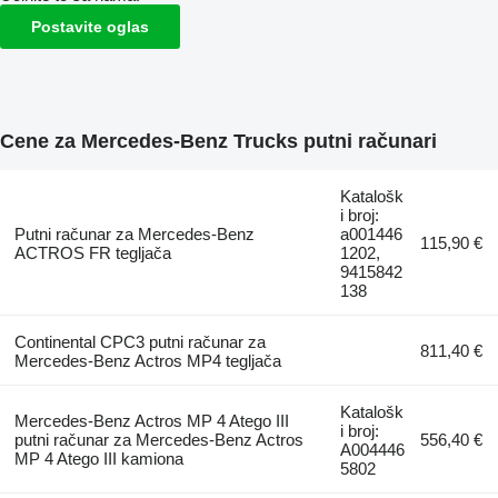
Postavite oglas
Cene za Mercedes-Benz Trucks putni računari
Katalošk
i broj:
Putni računar za Mercedes-Benz
a001446
115,90 €
ACTROS FR tegljača
1202,
9415842
138
Continental CPC3 putni računar za
811,40 €
Mercedes-Benz Actros MP4 tegljača
Katalošk
Mercedes-Benz Actros MP 4 Atego III
i broj:
putni računar za Mercedes-Benz Actros
556,40 €
A004446
MP 4 Atego III kamiona
5802