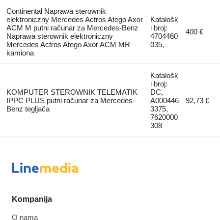
Continental Naprawa sterownik
elektroniczny Mercedes Actros Atego Axor
Katalošk
ACM M putni računar za Mercedes-Benz
i broj:
400 €
Naprawa sterownik elektroniczny
4704460
Mercedes Actros Atego Axor ACM MR
035,
kamiona
Katalošk
i broj:
KOMPUTER STEROWNIK TELEMATIK
DC,
IPPC PLUS putni računar za Mercedes-
A000446
92,73 €
Benz tegljača
3375,
7620000
308
Kompanija
O nama