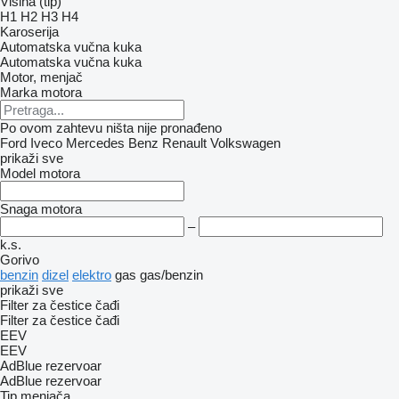
Visina (tip)
H1
H2
H3
H4
Karoserija
Automatska vučna kuka
Automatska vučna kuka
Motor, menjač
Marka motora
Po ovom zahtevu ništa nije pronađeno
Ford
Iveco
Mercedes Benz
Renault
Volkswagen
prikaži sve
Model motora
Snaga motora
–
k.s.
Gorivo
benzin
dizel
elektro
gas
gas/benzin
prikaži sve
Filter za čestice čađi
Filter za čestice čađi
EEV
EEV
AdBlue rezervoar
AdBlue rezervoar
Tip menjača