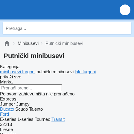
Minibusevi
Putnički minibusevi
Putnički minibusevi
Kategorija
minibusevi furgoni
putnički minibusevi
laki furgoni
prikaži sve
Marka
Po ovom zahtevu ništa nije pronađeno
Express
Jumper
Jumpy
Ducato
Scudo
Talento
Ford
E-series
L-series
Tourneo
Transit
32213
Liesse