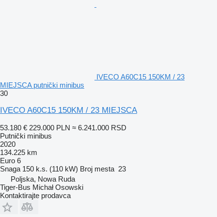
IVECO A60C15 150KM / 23
MIEJSCA putnički minibus
30
IVECO A60C15 150KM / 23 MIEJSCA
53.180 €
229.000 PLN
≈ 6.241.000 RSD
Putnički minibus
2020
134.225 km
Euro 6
Snaga
150 k.s. (110 kW)
Broj mesta
23
Poljska, Nowa Ruda
Tiger-Bus Michał Osowski
Kontaktirajte prodavca