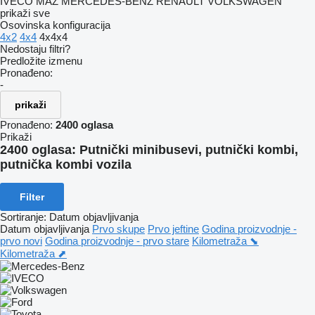
IVECO
MAZ
MERCEDES-BENZ
RENAULT
VOLKSWAGEN
prikaži sve
Osovinska konfiguracija
4x2
4x4
4x4x4
Nedostaju filtri?
Predložite izmenu
Pronađeno:
-
prikaži
Pronađeno:
2400 oglasa
Prikaži
2400 oglasa:
Putnički minibusevi, putnički kombi,
putnička kombi vozila
Filter
Sortiranje
:
Datum objavljivanja
Datum objavljivanja
Prvo skupe
Prvo jeftine
Godina proizvodnje -
prvo novi
Godina proizvodnje - prvo stare
Kilometraža ⬊
Kilometraža ⬈