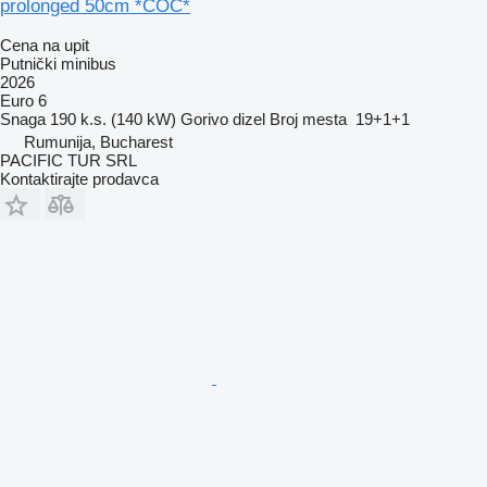
prolonged 50cm *COC*
Cena na upit
Putnički minibus
2026
Euro 6
Snaga
190 k.s. (140 kW)
Gorivo
dizel
Broj mesta
19+1+1
Rumunija, Bucharest
PACIFIC TUR SRL
Kontaktirajte prodavca