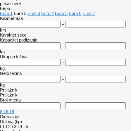
prikaži sve
Евро
Euro 1
Euro 2
Euro 3
Euro 4
Euro 5
Euro 6
Euro 7
Kilometraža
–
km
Karakteristike
Kapacitet podizanja
–
kg
Ukupna težina
–
kg
Neto težina
–
kg
Prtljažnik
Prtljažnik
Broj mesta
–
8
16
18
Dimenzije
Dužina (tip)
L1
L2
L3
L4
L5