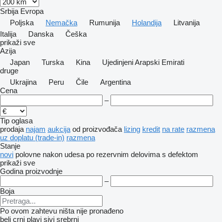
Srbija
Evropa
Poljska
Nemačka
Rumunija
Holandija
Litvanija
Italija
Danska
Češka
prikaži sve
Azija
Japan
Turska
Kina
Ujedinjeni Arapski Emirati
druge
Ukrajina
Peru
Čile
Argentina
Cena
–
Tip oglasa
prodaja
najam
aukcija
od proizvođača
lizing
kredit
na rate
razmena
uz doplatu (trade-in)
razmena
Stanje
novi
polovne
nakon udesa
po rezervnim delovima
s defektom
prikaži sve
Godina proizvodnje
–
Boja
Po ovom zahtevu ništa nije pronađeno
beli
crni
plavi
sivi
srebrni