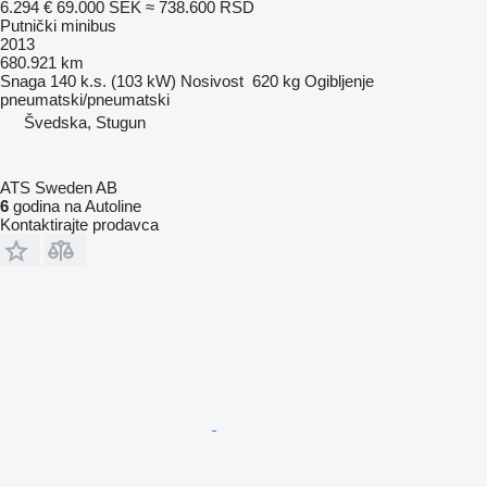
6.294 €
69.000 SEK
≈ 738.600 RSD
Putnički minibus
2013
680.921 km
Snaga
140 k.s. (103 kW)
Nosivost
620 kg
Ogibljenje
pneumatski/pneumatski
Švedska, Stugun
ATS Sweden AB
6
godina na Autoline
Kontaktirajte prodavca