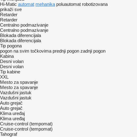
Hi-Matic
automat
mehanika
poluautomat
robotizovana
prikaži sve
Retarder
Retarder
Centralno podmazivanje
Centralno podmazivanje
Blokada diferencijala
Blokada diferencijala
Tip pogona
pogon na svim točkovima
prednji pogon
zadnji pogon
Kabina
Desni volan
Desni volan
Tip kabine
XXL
Mesto za spavanje
Mesto za spavanje
Vazdušni jastuk
Vazdušni jastuk
Auto grejač
Auto grejač
Klima uređaj
Klima uređaj
Cruise-control (tempomat)
Cruise-control (tempomat)
Tahograf