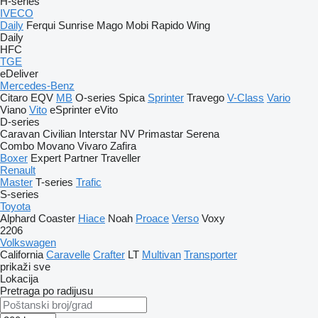
H-series
IVECO
Daily
Ferqui Sunrise
Mago
Mobi
Rapido
Wing
Daily
HFC
TGE
eDeliver
Mercedes-Benz
Citaro
EQV
MB
O-series
Spica
Sprinter
Travego
V-Class
Vario
Viano
Vito
eSprinter
eVito
D-series
Caravan
Civilian
Interstar
NV
Primastar
Serena
Combo
Movano
Vivaro
Zafira
Boxer
Expert
Partner
Traveller
Renault
Master
T-series
Trafic
S-series
Toyota
Alphard
Coaster
Hiace
Noah
Proace
Verso
Voxy
2206
Volkswagen
California
Caravelle
Crafter
LT
Multivan
Transporter
prikaži sve
Lokacija
Pretraga po radijusu