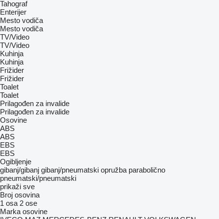
Tahograf
Enterijer
Mesto vodiča
Mesto vodiča
TV/Video
TV/Video
Kuhinja
Kuhinja
Frižider
Frižider
Toalet
Toalet
Prilagođen za invalide
Prilagođen za invalide
Osovine
ABS
ABS
EBS
EBS
Ogibljenje
gibanj/gibanj
gibanj/pneumatski
opružba
parabolično
pneumatski/pneumatski
prikaži sve
Broj osovina
1 osa
2 ose
Marka osovine