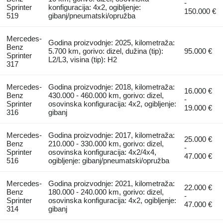
-
Sprinter
konfiguracija: 4x2, ogibljenje:
150.000 €
519
gibanj/pneumatski/opružba
Mercedes-
Godina proizvodnje: 2025, kilometraža:
Benz
5.700 km, gorivo: dizel, dužina (tip):
95.000 €
Sprinter
L2/L3, visina (tip): H2
317
Mercedes-
Godina proizvodnje: 2018, kilometraža:
16.000 €
Benz
430.000 - 460.000 km, gorivo: dizel,
-
Sprinter
osovinska konfiguracija: 4x2, ogibljenje:
19.000 €
316
gibanj
Mercedes-
Godina proizvodnje: 2017, kilometraža:
25.000 €
Benz
210.000 - 330.000 km, gorivo: dizel,
-
Sprinter
osovinska konfiguracija: 4x2/4x4,
47.000 €
516
ogibljenje: gibanj/pneumatski/opružba
Mercedes-
Godina proizvodnje: 2021, kilometraža:
22.000 €
Benz
180.000 - 240.000 km, gorivo: dizel,
-
Sprinter
osovinska konfiguracija: 4x2, ogibljenje:
47.000 €
314
gibanj