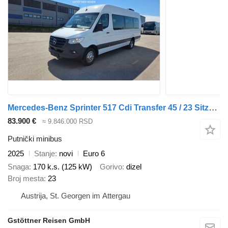
Mercedes-Benz Sprinter 517 Cdi Transfer 45 / 23 Sitze / Österreich Paket
83.900 €
≈ 9.846.000 RSD
Putnički minibus
2025
Stanje
novi
Euro 6
Snaga
170 k.s. (125 kW)
Gorivo
dizel
Broj mesta
23
Austrija, St. Georgen im Attergau
Gstöttner Reisen GmbH