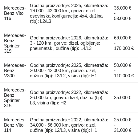
Godina proizvodnje: 2025, kilometraža:
Mercedes-
35.000 €
19.000 - 42.000 km, gorivo: dizel,
Benz Vito
-
osovinska konfiguracija: 4x4, dužina
116
53.000 €
(tip): L2/L3
Mercedes-
Godina proizvodnje: 2026, kilometraža:
69.000 €
Benz
3 - 120 km, gorivo: dizel, ogibljenje:
-
Sprinter
pneumatski, dužina (tip): L4/L3
170.000 €
319
Mercedes-
Godina proizvodnje: 2025, kilometraža:
50.000 €
Benz
20.000 - 42.000 km, gorivo: dizel,
-
V300
dužina (tip): L3/L2, visina (tip): H1
110.000 €
Mercedes-
Godina proizvodnje: 2022, kilometraža:
Benz
26.000 km, gorivo: dizel, dužina (tip):
35.000 €
Sprinter
L3, visina (tip): H2
315
Mercedes-
Godina proizvodnje: 2022, kilometraža:
25.000 €
Benz Vito
34.000 - 56.000 km, gorivo: dizel,
-
114
dužina (tip): L2/L3, visina (tip): H1
31.000 €