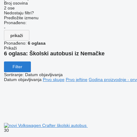
Broj osovina
2 ose
Nedostaju filtri?
Predložite izmenu
Pronađeno:
-
prikaži
Pronađeno:
6 oglasa
Prikaži
6 oglasa:
Školski autobusi iz Nemačke
Filter
Sortiranje
:
Datum objavljivanja
Datum objavljivanja
Prvo skupe
Prvo jeftine
Godina proizvodnje - prv
30