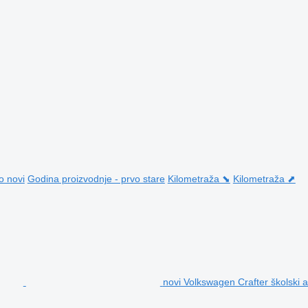
o novi
Godina proizvodnje - prvo stare
Kilometraža ⬊
Kilometraža ⬈
novi Volkswagen Crafter školski 