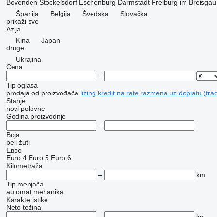
Bovenden
Stockelsdorf
Eschenburg
Darmstadt
Freiburg im Breisgau
Španija
Belgija
Švedska
Slovačka
prikaži sve
Azija
Kina
Japan
druge
Ukrajina
Cena
–
Tip oglasa
prodaja
od proizvođača
lizing
kredit
na rate
razmena uz doplatu (trad
Stanje
novi
polovne
Godina proizvodnje
–
Boja
beli
žuti
Евро
Euro 4
Euro 5
Euro 6
Kilometraža
–
km
Tip menjača
automat
mehanika
Karakteristike
Neto težina
–
kg