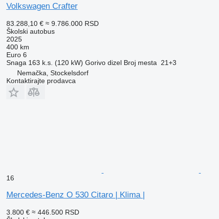
Volkswagen Crafter
83.288,10 €
≈ 9.786.000 RSD
Školski autobus
2025
400 km
Euro 6
Snaga
163 k.s. (120 kW)
Gorivo
dizel
Broj mesta
21+3
Nemačka, Stockelsdorf
Kontaktirajte prodavca
16
Mercedes-Benz O 530 Citaro | Klima |
3.800 €
≈ 446.500 RSD