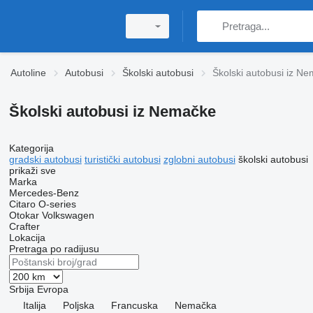
Autoline
Autobusi
Školski autobusi
Školski autobusi iz N
Školski autobusi iz Nemačke
Kategorija
gradski autobusi
turistički autobusi
zglobni autobusi
školski autobusi
prikaži sve
Marka
Mercedes-Benz
Citaro
O-series
Otokar
Volkswagen
Crafter
Lokacija
Pretraga po radijusu
Srbija
Evropa
Italija
Poljska
Francuska
Nemačka