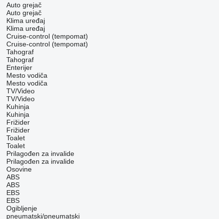
Auto grejač
Auto grejač
Klima uređaj
Klima uređaj
Cruise-control (tempomat)
Cruise-control (tempomat)
Tahograf
Tahograf
Enterijer
Mesto vodiča
Mesto vodiča
TV/Video
TV/Video
Kuhinja
Kuhinja
Frižider
Frižider
Toalet
Toalet
Prilagođen za invalide
Prilagođen za invalide
Osovine
ABS
ABS
EBS
EBS
Ogibljenje
pneumatski/pneumatski