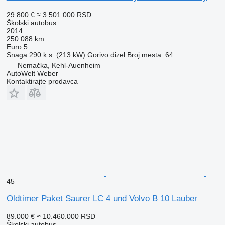
29.800 €
≈ 3.501.000 RSD
Školski autobus
2014
250.088 km
Euro 5
Snaga
290 k.s. (213 kW)
Gorivo
dizel
Broj mesta
64
Nemačka, Kehl-Auenheim
AutoWelt Weber
Kontaktirajte prodavca
45
Oldtimer Paket Saurer LC 4 und Volvo B 10 Lauber
89.000 €
≈ 10.460.000 RSD
Školski autobus