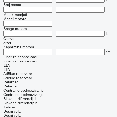
Broj mesta
–
Motor, menjač
Model motora
Snaga motora
–
k.s.
Gorivo
dizel
Zapremina motora
–
cm³
Filter za čestice čađi
Filter za čestice čađi
EEV
EEV
AdBlue rezervoar
AdBlue rezervoar
Retarder
Retarder
Centralno podmazivanje
Centralno podmazivanje
Blokada diferencijala
Blokada diferencijala
Kabina
Desni volan
Desni volan