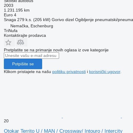
Školski autobus
2003
1.231.195 km
Euro 4
Snaga
279 k.s. (205 kW)
Gorivo
dizel
Ogibljenje
pneumatski/pneuma
Nemačka, Eschenburg
TriNufa
Kontaktirajte prodavca
Pretplatite se na primanje novih oglasa iz ove kategorije
Potpišite se
Klikom pristajete na našu
politiku privatnosti
i
korisnički ugovor
.
20
Otokar Territo U / MAN / Crossway/ Intouro / Intercity