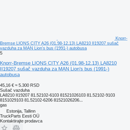
Knorr-
Bremse LIONS CITY A26 (01.98-12.13) LA8210 II19207 sušač
vazduha za MAN Lion's bus (1991-) autobusa
5
Knorr-Bremse LIONS CITY A26 (01.98-12.13) LA8210
II19207 sušač vazduha za MAN Lion's bus (1991-)
autobusa
45,16 €
≈ 5.300 RSD
Sušač vazduha
LA8210 II19207 81.52102-6103 81521026103 81.52102-9103
8151029103 81.52102-6206 81521026206...
gas
Estonija, Tallinn
TruckParts Eesti OÜ
Kontaktirajte prodavca