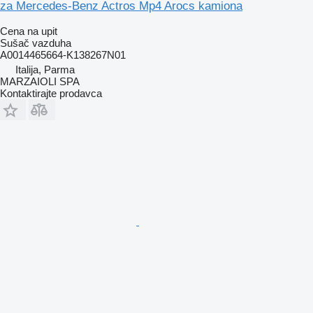
za Mercedes-Benz Actros Mp4 Arocs kamiona
Cena na upit
Sušač vazduha
A0014465664-K138267N01
Italija, Parma
MARZAIOLI SPA
Kontaktirajte prodavca