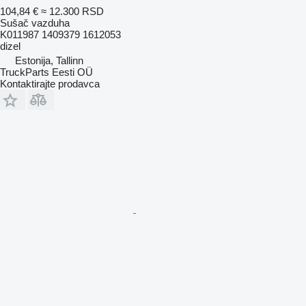
104,84 €
≈ 12.300 RSD
Sušač vazduha
K011987 1409379 1612053
dizel
Estonija, Tallinn
TruckParts Eesti OÜ
Kontaktirajte prodavca