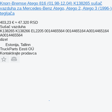
Knorr-Bremse Atego 816 (01.98-12.04) K138265 sušač
vazduha za Mercedes-Benz Atego, Atego 2, Atego 3 (1996-)
tegljača
403,23 €
≈ 47.320 RSD
Sušač vazduha
K138265 K138266 EL2205 0014465564 0014465164 A0014465164
A0014465564
dizel
Estonija, Tallinn
TruckParts Eesti OÜ
Kontaktirajte prodavca