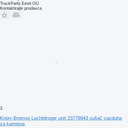
TruckParts Eesti OÜ
Kontaktirajte prodavca
3
Knorr-Bremse Luchtdroger unit 23779943 sušač vazduha
za kamiona