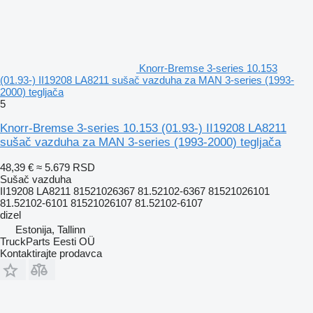
Knorr-Bremse 3-series 10.153
(01.93-) II19208 LA8211 sušač vazduha za MAN 3-series (1993-
2000) tegljača
5
Knorr-Bremse 3-series 10.153 (01.93-) II19208 LA8211
sušač vazduha za MAN 3-series (1993-2000) tegljača
48,39 €
≈ 5.679 RSD
Sušač vazduha
II19208 LA8211 81521026367 81.52102-6367 81521026101
81.52102-6101 81521026107 81.52102-6107
dizel
Estonija, Tallinn
TruckParts Eesti OÜ
Kontaktirajte prodavca