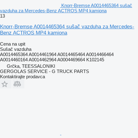
Knorr-Bremse A0014465364 sušač
vazduha za Mercedes-Benz ACTROS MP4 kamiona
13
Knorr-Bremse A0014465364 sušač vazduha za Mercedes-
Benz ACTROS MP4 kamiona
Cena na upit
Sušač vazduha
A0014465364 A0014461964 A0014465464 A0014466464
A0014460164 A0014462964 A0004469664 K102145
Grčka, TEESSALONIKI
GERGOLAS SERVICE - G TRUCK PARTS
Kontaktirajte prodavca