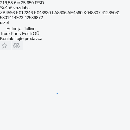
218,55 €
≈ 25.650 RSD
Sušač vazduha
ZB4593 K012246 K043830 LA8606 AE4560 K048307 41285081
5801414923 42536872
dizel
Estonija, Tallinn
TruckParts Eesti OÜ
Kontaktirajte prodavca