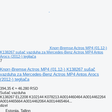
Knorr-Bremse Actros MP4 (01.12-)
K138267 sušač vazduha za Mercedes-Benz Actros MP4 Antos
Arocs (2012-) tegljača
7
Knorr-Bremse Actros MP4 (01.12-) K138267 sušač
vazduha za Mercedes-Benz Actros MP4 Antos Arocs
(2012-) tegljača
394,35 €
≈ 46.280 RSD
Sušač vazduha
K138267 EL2208 K102144 K078213 A0014460464 A0014462264
A0014465664 A0014462064 A0014465464...
dizel
Estonija, Tallinn