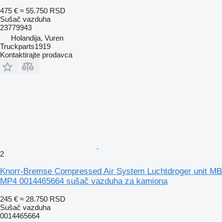
475 €
≈ 55.750 RSD
Sušač vazduha
23779943
Holandija, Vuren
Truckparts1919
Kontaktirajte prodavca
2
Knorr-Bremse Compressed Air System Luchtdroger unit MB
MP4 0014465664 sušač vazduha za kamiona
245 €
≈ 28.750 RSD
Sušač vazduha
0014465664