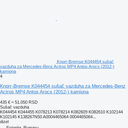
Knorr-Bremse K044454 sušač
vazduha za Mercedes-Benz Actros MP4 Antos Arocs (2012-)
kamiona
4
Knorr-Bremse K044454 sušač vazduha za Mercedes-Benz
Actros MP4 Antos Arocs (2012-) kamiona
435 €
≈ 51.050 RSD
Sušač vazduha
K044454 K044455 K078213 K078214 K082609 K082610 K102144
K102145 K138267N50 A0004465064 0004465064...
dizel
Estonija, Rummu