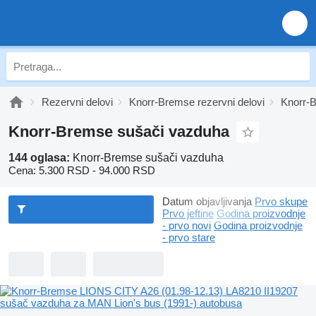
Rezervni delovi
Knorr-Bremse rezervni delovi
Knorr-
Knorr-Bremse sušači vazduha
144 oglasa:
Knorr-Bremse sušači vazduha
Cena:
5.300 RSD - 94.000 RSD
Datum objavljivanja
Prvo skupe
Prvo jeftine
Godina proizvodnje
- prvo novi
Godina proizvodnje
- prvo stare