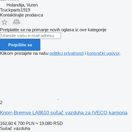
Holandija, Vuren
Truckparts1919
Kontaktirajte prodavca
Pretplatite se na primanje novih oglasa iz ove kategorije
Potpišite se
Klikom pristajete na našu
politiku privatnosti
i
korisnički ugovor
.
2
Knorr-Bremse LA8610 sušač vazduha za IVECO kamiona
162,60 €
700 PLN
≈ 19.080 RSD
Sušač vazduha