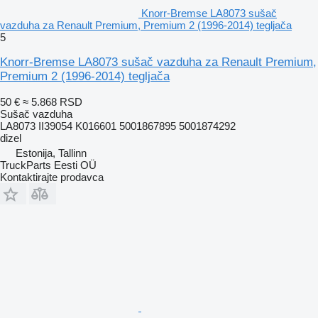
Knorr-Bremse LA8073 sušač
vazduha za Renault Premium, Premium 2 (1996-2014) tegljača
5
Knorr-Bremse LA8073 sušač vazduha za Renault Premium,
Premium 2 (1996-2014) tegljača
50 €
≈ 5.868 RSD
Sušač vazduha
LA8073 II39054 K016601 5001867895 5001874292
dizel
Estonija, Tallinn
TruckParts Eesti OÜ
Kontaktirajte prodavca