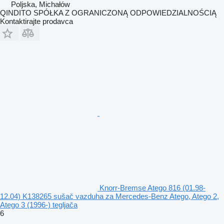
Poljska, Michałów
QINDITO SPÓŁKA Z OGRANICZONĄ ODPOWIEDZIALNOŚCIĄ
Kontaktirajte prodavca
Knorr-Bremse Atego 816 (01.98-
12.04) K138265 sušač vazduha za Mercedes-Benz Atego, Atego 2,
Atego 3 (1996-) tegljača
6