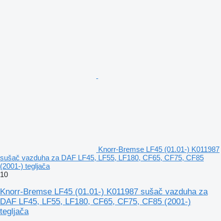
Knorr-Bremse LF45 (01.01-) K011987
sušač vazduha za DAF LF45, LF55, LF180, CF65, CF75, CF85
(2001-) tegljača
10
Knorr-Bremse LF45 (01.01-) K011987 sušač vazduha za
DAF LF45, LF55, LF180, CF65, CF75, CF85 (2001-)
tegljača