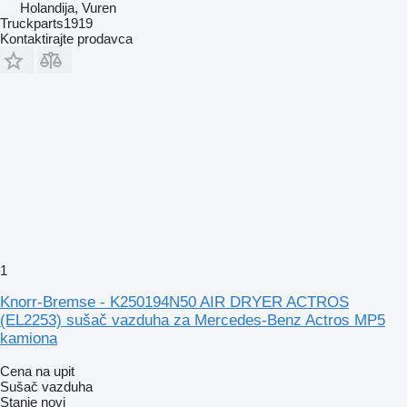
Holandija, Vuren
Truckparts1919
Kontaktirajte prodavca
1
Knorr-Bremse - K250194N50 AIR DRYER ACTROS
(EL2253) sušač vazduha za Mercedes-Benz Actros MP5
kamiona
Cena na upit
Sušač vazduha
Stanje
novi