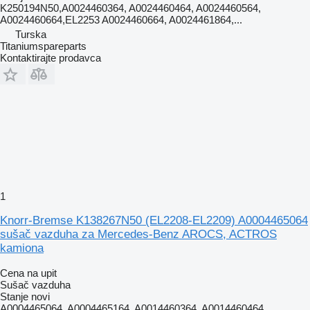
K250194N50,A0024460364, A0024460464, A0024460564,
A0024460664,EL2253 A0024460664, A0024461864,...
Turska
Titaniumspareparts
Kontaktirajte prodavca
1
Knorr-Bremse K138267N50 (EL2208-EL2209) A0004465064
sušač vazduha za Mercedes-Benz AROCS, ACTROS
kamiona
Cena na upit
Sušač vazduha
Stanje
novi
A0004465064, A0004465164, A0014460364, A0014460464,