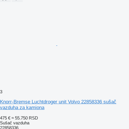
3
Knorr-Bremse Luchtdroger unit Volvo 22858336 sušač
vazduha za kamiona
475 €
≈ 55.750 RSD
Sušač vazduha
22858336