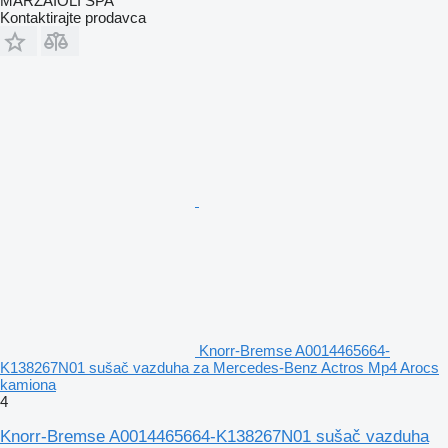
MARZAIOLI SPA
Kontaktirajte prodavca
Knorr-Bremse A0014465664-
K138267N01 sušač vazduha za Mercedes-Benz Actros Mp4 Arocs
kamiona
4
Knorr-Bremse A0014465664-K138267N01 sušač vazduha