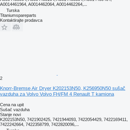
A0014461964, A0014462064, A0014462264,...
Turska
Titaniumspareparts
Kontaktirajte prodavca
2
Knorr-Bremse Air Dryer K202153N50, K256950N50 sušač
vazduha za Volvo Volvo FH/FM 4 Renault T kamiona
Cena na upit
Sušač vazduha
Stanje
novi
K202153N50, 7421902425, 7421944093, 7422054429, 7422169411,
7422242664, 7422358799, 7422820096,...