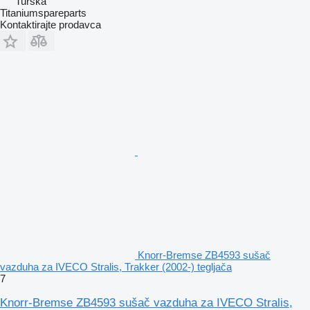
Turska
Titaniumspareparts
Kontaktirajte prodavca
Knorr-Bremse ZB4593 sušač
vazduha za IVECO Stralis, Trakker (2002-) tegljača
7
Knorr-Bremse ZB4593 sušač vazduha za IVECO Stralis,