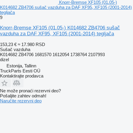
Knorr-Bremse XF105 (01.05-)
K014682 ZB4706 sušač vazduha za DAF XF95, XF105 (2001-2014)
tegljača
9
Knorr-Bremse XF105 (01.05-) K014682 ZB4706 sušač
vazduha za DAF XF95, XF105 (2001-2014) tegljača
153,23 €
≈ 17.980 RSD
Sušač vazduha
K014682 ZB4706 1681570 1612054 1738764 2107993
dizel
Estonija, Tallinn
TruckParts Eesti OÜ
Kontaktirajte prodavca
Ne može pronaći rezervni dеo?
Pošaljite zahtev odmah!
Naručite rezervni dеo