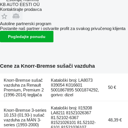
KB AUTO EESTI OÜ
Kontaktirajte prodavca
Autoline partnerski program
Postanite naš partner i ostvarite profit za svakog privučenog klijenta
Pogledajte ponudu
Cene za Knorr-Bremse sušači vazduha
Knorr-Bremse sušač
Kataloški broj: LA8073
vazduha za Renault
II39054 K016601
50 €
Premium, Premium 2
5001867895 5001874292,
(1996-2014) tegljača
gorivo: dizel
Kataloški broj: II19208
Knorr-Bremse 3-series
LA8211 81521026367
10.153 (01.93-) sušač
81.52102-6367
vazduha za MAN 3-
48,39 €
81521026101 81.52102-
series (1993-2000)
6101 81521026107