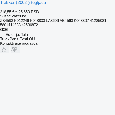
Trakker (2002-) tegljača
218,55 €
≈ 25.650 RSD
Sušač vazduha
ZB4593 K012246 K043830 LA8606 AE4560 K048307 41285081
5801414923 42536872
dizel
Estonija, Tallinn
TruckParts Eesti OÜ
Kontaktirajte prodavca