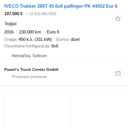
IVECO Trakker 380T 45 6x6 palfinger PK 44002 Eur 6
107.500 €
≈ 12.620.000 RSD
Tegljač
2016
230.000 km
Euro 6
Snaga
450 k.s. (331 kW)
Gorivo
dizel
Osovinska konfiguracija
6x6
Nemačka, Sottrum
Pawel‘s Truck Center GmbH