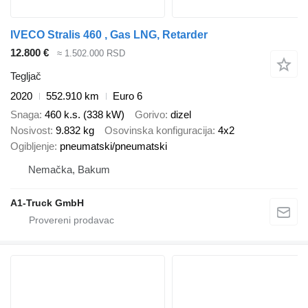
IVECO Stralis 460 , Gas LNG, Retarder
12.800 €
≈ 1.502.000 RSD
Tegljač
2020
552.910 km
Euro 6
Snaga
460 k.s. (338 kW)
Gorivo
dizel
Nosivost
9.832 kg
Osovinska konfiguracija
4x2
Ogibljenje
pneumatski/pneumatski
Nemačka, Bakum
A1-Truck GmbH