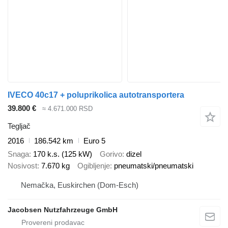
IVECO 40c17 + poluprikolica autotransportera
39.800 €
≈ 4.671.000 RSD
Tegljač
2016
186.542 km
Euro 5
Snaga
170 k.s. (125 kW)
Gorivo
dizel
Nosivost
7.670 kg
Ogibljenje
pneumatski/pneumatski
Nemačka, Euskirchen (Dom-Esch)
Jacobsen Nutzfahrzeuge GmbH