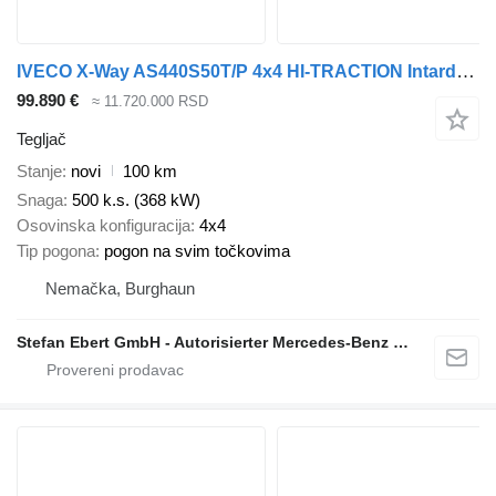
IVECO X-Way AS440S50T/P 4x4 HI-TRACTION Intarder Alu
99.890 €
≈ 11.720.000 RSD
Tegljač
Stanje
novi
100 km
Snaga
500 k.s. (368 kW)
Osovinska konfiguracija
4x4
Tip pogona
pogon na svim točkovima
Nemačka, Burghaun
Stefan Ebert GmbH - Autorisierter Mercedes-Benz Servicepartner