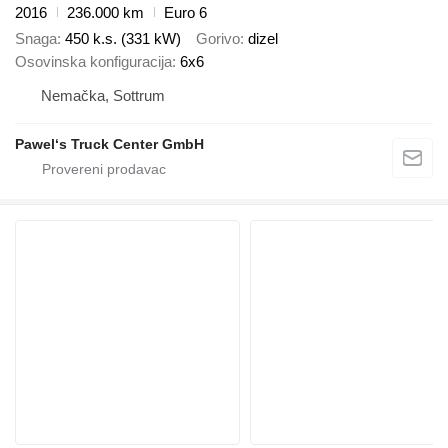
2016
236.000 km
Euro 6
Snaga
450 k.s. (331 kW)
Gorivo
dizel
Osovinska konfiguracija
6x6
Nemačka, Sottrum
Pawel‘s Truck Center GmbH