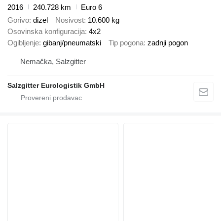
2016
240.728 km
Euro 6
Gorivo
dizel
Nosivost
10.600 kg
Osovinska konfiguracija
4x2
Ogibljenje
gibanj/pneumatski
Tip pogona
zadnji pogon
Nemačka, Salzgitter
Salzgitter Eurologistik GmbH