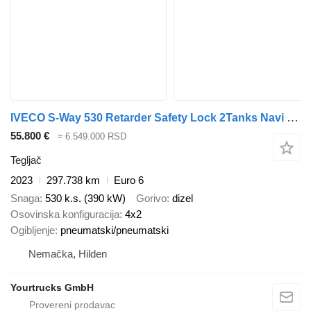
IVECO S-Way 530 Retarder Safety Lock 2Tanks Navi LED
55.800 €
≈ 6.549.000 RSD
Tegljač
2023
297.738 km
Euro 6
Snaga
530 k.s. (390 kW)
Gorivo
dizel
Osovinska konfiguracija
4x2
Ogibljenje
pneumatski/pneumatski
Nemačka, Hilden
Yourtrucks GmbH