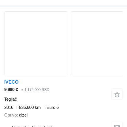
IVECO
9.990 €
≈ 1.172.000 RSD
Tegljač
2016
836.600 km
Euro 6
Gorivo
dizel