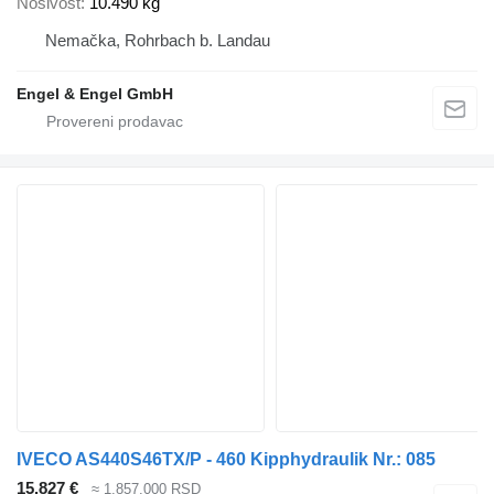
Nosivost
10.490 kg
Nemačka, Rohrbach b. Landau
Engel & Engel GmbH
IVECO AS440S46TX/P - 460 Kipphydraulik Nr.: 085
15.827 €
≈ 1.857.000 RSD