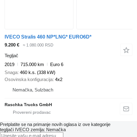
IVECO Stralis 460 NP*LNG* EURO6D*
9.200 €
≈ 1.080.000 RSD
Tegljač
2019
715.000 km
Euro 6
Snaga
460 k.s. (338 kW)
Osovinska konfiguracija
4x2
Nemačka, Sulzbach
Raschka Trucks GmbH
Pretplatite se na primanje novih oglasa iz ove kategorije
tegljači
IVECO
zemlja: Nemačka