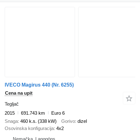
IVECO Magirus 440 (Nr. 6255)
Cena na upit
Tegljač
2015
691.743 km
Euro 6
Snaga
460 k.s. (338 kW)
Gorivo
dizel
Osovinska konfiguracija
4x2
Nemačka, Langgöns