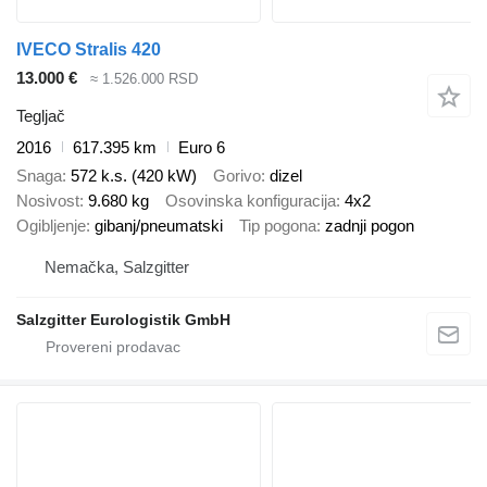
IVECO Stralis 420
13.000 €
≈ 1.526.000 RSD
Tegljač
2016
617.395 km
Euro 6
Snaga
572 k.s. (420 kW)
Gorivo
dizel
Nosivost
9.680 kg
Osovinska konfiguracija
4x2
Ogibljenje
gibanj/pneumatski
Tip pogona
zadnji pogon
Nemačka, Salzgitter
Salzgitter Eurologistik GmbH