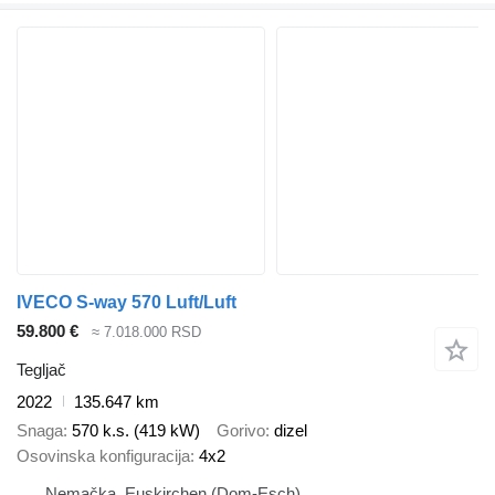
IVECO S-way 570 Luft/Luft
59.800 €
≈ 7.018.000 RSD
Tegljač
2022
135.647 km
Snaga
570 k.s. (419 kW)
Gorivo
dizel
Osovinska konfiguracija
4x2
Nemačka, Euskirchen (Dom-Esch)