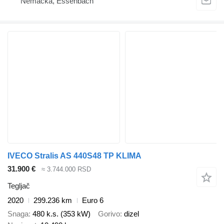
Nemačka, Essenbach
IVECO Stralis AS 440S48 TP KLIMA
31.900 €
≈ 3.744.000 RSD
Tegljač
2020
299.236 km
Euro 6
Snaga
480 k.s. (353 kW)
Gorivo
dizel