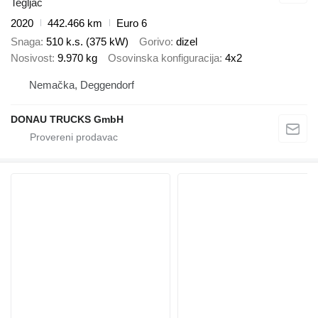
Tegljač
2020
442.466 km
Euro 6
Snaga
510 k.s. (375 kW)
Gorivo
dizel
Nosivost
9.970 kg
Osovinska konfiguracija
4x2
Nemačka, Deggendorf
DONAU TRUCKS GmbH