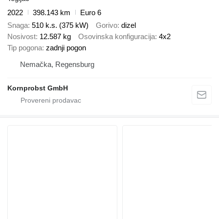
2022
398.143 km
Euro 6
Snaga
510 k.s. (375 kW)
Gorivo
dizel
Nosivost
12.587 kg
Osovinska konfiguracija
4x2
Tip pogona
zadnji pogon
Nemačka, Regensburg
Kornprobst GmbH