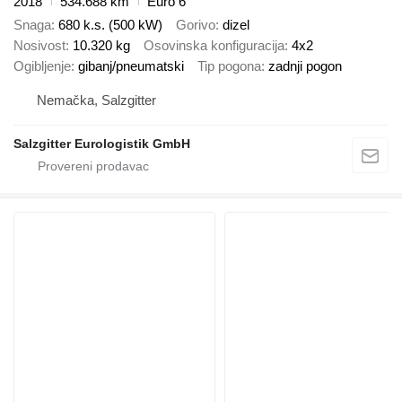
2018
534.688 km
Euro 6
Snaga
680 k.s. (500 kW)
Gorivo
dizel
Nosivost
10.320 kg
Osovinska konfiguracija
4x2
Ogibljenje
gibanj/pneumatski
Tip pogona
zadnji pogon
Nemačka, Salzgitter
Salzgitter Eurologistik GmbH