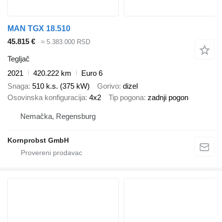
MAN TGX 18.510
45.815 €
≈ 5.383.000 RSD
Tegljač
2021
420.222 km
Euro 6
Snaga
510 k.s. (375 kW)
Gorivo
dizel
Osovinska konfiguracija
4x2
Tip pogona
zadnji pogon
Nemačka, Regensburg
Kornprobst GmbH