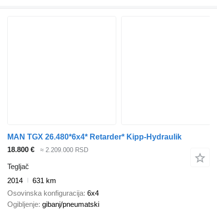
MAN TGX 26.480*6x4* Retarder* Kipp-Hydraulik
18.800 €
≈ 2.209.000 RSD
Tegljač
2014
631 km
Osovinska konfiguracija
6x4
Ogibljenje
gibanj/pneumatski