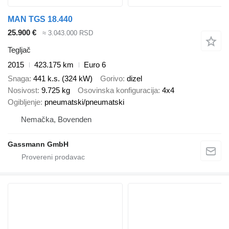
MAN TGS 18.440
25.900 €
≈ 3.043.000 RSD
Tegljač
2015
423.175 km
Euro 6
Snaga
441 k.s. (324 kW)
Gorivo
dizel
Nosivost
9.725 kg
Osovinska konfiguracija
4x4
Ogibljenje
pneumatski/pneumatski
Nemačka, Bovenden
Gassmann GmbH