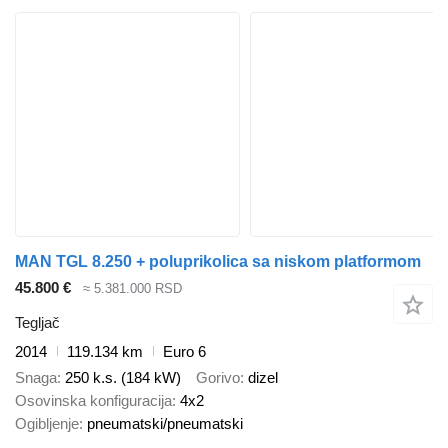
MAN TGL 8.250 + poluprikolica sa niskom platformom
45.800 €
≈ 5.381.000 RSD
Tegljač
2014
119.134 km
Euro 6
Snaga
250 k.s. (184 kW)
Gorivo
dizel
Osovinska konfiguracija
4x2
Ogibljenje
pneumatski/pneumatski