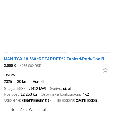
MAN TGX 18.560 *RETARDER*2 Tanks*I-Park-Cool*LED #aonrent
2.000 €
≈ 235.000 RSD
Tegljač
2025
30 km
Euro 6
Snaga
560 k.s. (412 kW)
Gorivo
dizel
Nosivost
12.253 kg
Osovinska konfiguracija
4x2
Ogibljenje
gibanj/pneumatski
Tip pogona
zadnji pogon
Nemačka, Wuppertal