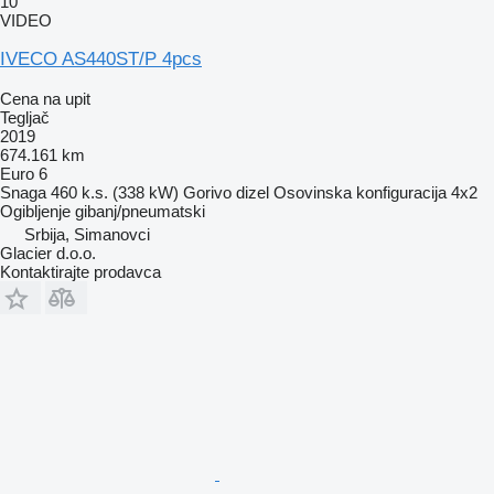
10
VIDEO
IVECO AS440ST/P 4pcs
Cena na upit
Tegljač
2019
674.161 km
Euro 6
Snaga
460 k.s. (338 kW)
Gorivo
dizel
Osovinska konfiguracija
4x2
Ogibljenje
gibanj/pneumatski
Srbija, Simanovci
Glacier d.o.o.
Kontaktirajte prodavca