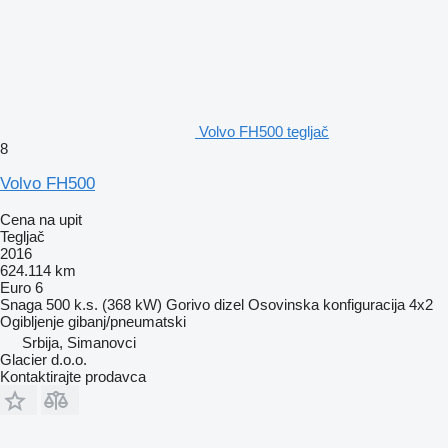
Volvo FH500 tegljač
8
Volvo FH500
Cena na upit
Tegljač
2016
624.114 km
Euro 6
Snaga
500 k.s. (368 kW)
Gorivo
dizel
Osovinska konfiguracija
4x2
Ogibljenje
gibanj/pneumatski
Srbija, Simanovci
Glacier d.o.o.
Kontaktirajte prodavca