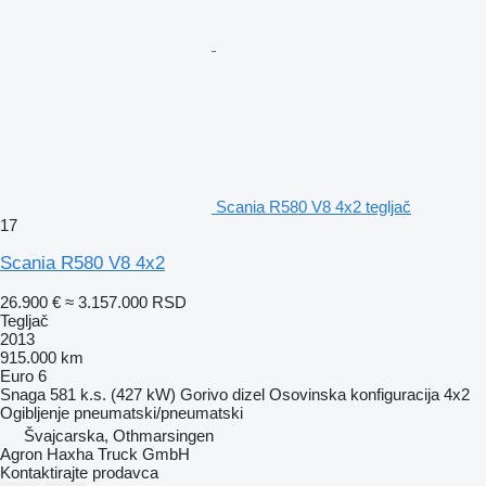
Scania R580 V8 4x2 tegljač
17
Scania R580 V8 4x2
26.900 €
≈ 3.157.000 RSD
Tegljač
2013
915.000 km
Euro 6
Snaga
581 k.s. (427 kW)
Gorivo
dizel
Osovinska konfiguracija
4x2
Ogibljenje
pneumatski/pneumatski
Švајcarska, Othmarsingen
Agron Haxha Truck GmbH
Kontaktirajte prodavca