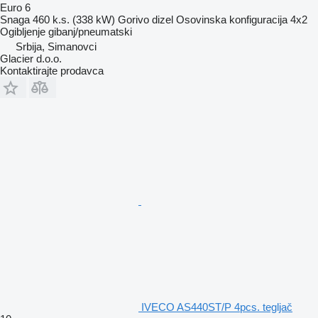
Euro 6
Snaga
460 k.s. (338 kW)
Gorivo
dizel
Osovinska konfiguracija
4x2
Ogibljenje
gibanj/pneumatski
Srbija, Simanovci
Glacier d.o.o.
Kontaktirajte prodavca
IVECO AS440ST/P 4pcs. tegljač