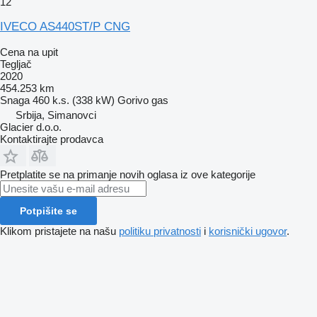
12
IVECO AS440ST/P CNG
Cena na upit
Tegljač
2020
454.253 km
Snaga
460 k.s. (338 kW)
Gorivo
gas
Srbija, Simanovci
Glacier d.o.o.
Kontaktirajte prodavca
Pretplatite se na primanje novih oglasa iz ove kategorije
Potpišite se
Klikom pristajete na našu
politiku privatnosti
i
korisnički ugovor
.