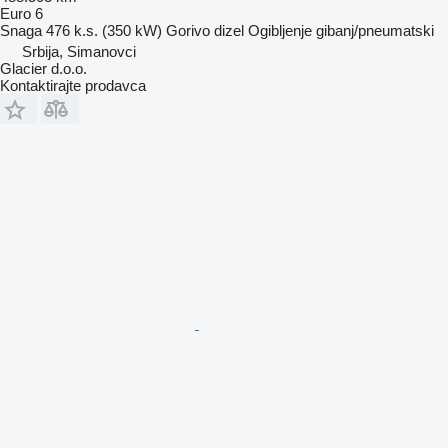
Euro 6
Snaga
476 k.s. (350 kW)
Gorivo
dizel
Ogibljenje
gibanj/pneumatski
Srbija, Simanovci
Glacier d.o.o.
Kontaktirajte prodavca