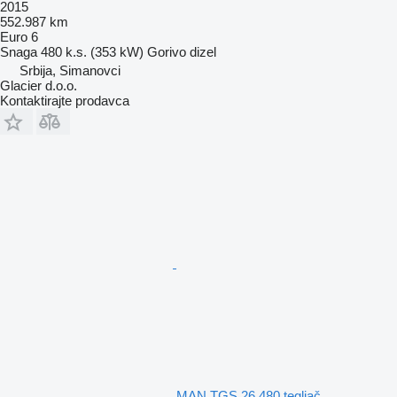
2015
552.987 km
Euro 6
Snaga
480 k.s. (353 kW)
Gorivo
dizel
Srbija, Simanovci
Glacier d.o.o.
Kontaktirajte prodavca
MAN TGS 26.480 tegljač