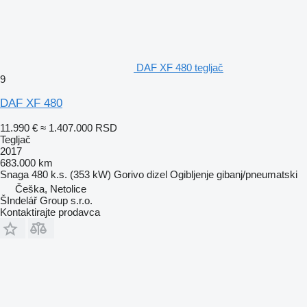
DAF XF 480 tegljač
9
DAF XF 480
11.990 €
≈ 1.407.000 RSD
Tegljač
2017
683.000 km
Snaga
480 k.s. (353 kW)
Gorivo
dizel
Ogibljenje
gibanj/pneumatski
Češka, Netolice
ŠIndelář Group s.r.o.
Kontaktirajte prodavca