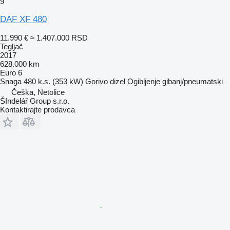
9
DAF XF 480
11.990 €
≈ 1.407.000 RSD
Tegljač
2017
628.000 km
Euro 6
Snaga
480 k.s. (353 kW)
Gorivo
dizel
Ogibljenje
gibanj/pneumatski
Češka, Netolice
ŠIndelář Group s.r.o.
Kontaktirajte prodavca