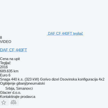
DAF CF 440FT tegljač
8
VIDEO
DAF CF 440FT
Cena na upit
Tegljač
2016
689.635 km
Euro 6
Snaga
440 k.s. (323 kW)
Gorivo
dizel
Osovinska konfiguracija
4x2
Ogibljenje
gibanj/pneumatski
Srbija, Simanovci
Glacier d.o.o.
Kontaktirajte prodavca