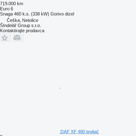
719.000 km
Euro 6
Snaga
460 k.s. (338 kW)
Gorivo
dizel
Češka, Netolice
ŠIndelář Group s.r.o.
Kontaktirajte prodavca
DAF XF 480 tegljač