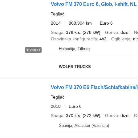
Volvo FM 370 Euro 6, Glob, i-shift, NL
Tegljač
2014
868.904 km
Euro 6
Snaga
378 k.s. (278 kW)
Gorivo
dizel
N
Osovinska konfiguracija
4x2
Ogibljenje
gi
Holandija, Tilburg
VIDEO
WOLFS TRUCKS
Volvo FM 370 E6 Flach/Schlafkabine/
Tegljač
2018
Euro 6
Snaga
370 k.s. (272 kW)
Gorivo
dizel
Os
Španija, Alcasser (Valencia)