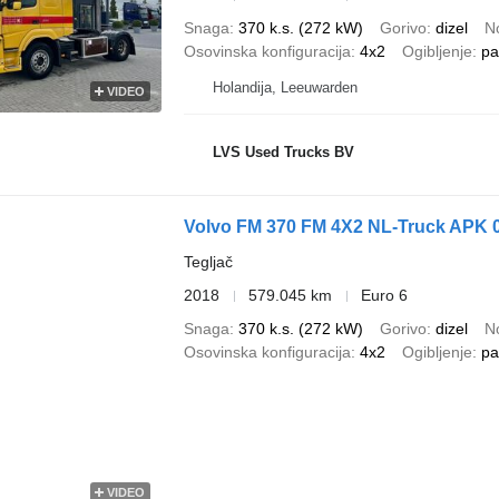
Snaga
370 k.s. (272 kW)
Gorivo
dizel
N
Osovinska konfiguracija
4x2
Ogibljenje
pa
Holandija, Leeuwarden
VIDEO
LVS Used Trucks BV
Volvo FM 370 FM 4X2 NL-Truck APK 
Tegljač
2018
579.045 km
Euro 6
Snaga
370 k.s. (272 kW)
Gorivo
dizel
N
Osovinska konfiguracija
4x2
Ogibljenje
pa
VIDEO