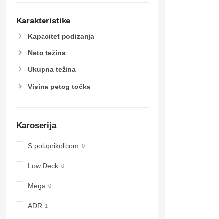
Karakteristike
Kapacitet podizanja
Neto težina
Ukupna težina
Visina petog točka
Karoserija
S poluprikolicom
Low Deck
Mega
ADR