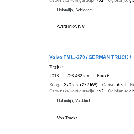
Osovinska konfiguracija
4x2
Ogibljenje
gi
Holandija, Schiedam
S-TRUCKS B.V.
Volvo FM11-370 / GERMAN TRUCK / 
Tegljač
2018
726.462 km
Euro 6
Snaga
370 k.s. (272 kW)
Gorivo
dizel
N
Osovinska konfiguracija
4x2
Ogibljenje
gi
Holandija, Velddriel
Vos Trucks