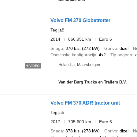
Volvo FM 370 Globetrotter
Tegljač
2014
866.951 km
Euro 6
Snaga
370 k.s. (272 kW)
Gorivo
dizel
N
Osovinska konfiguracija
4x2
Tip pogona
z
Holandija, Maarsbergen
VIDEO
Van der Burg Trucks en Trailers B.V.
Volvo FM 370 ADR tractor unit
Tegljač
2017
705.600 km
Euro 6
Snaga
378 k.s. (278 kW)
Gorivo
dizel
N