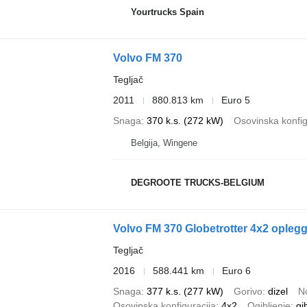
Yourtrucks Spain
Volvo FM 370
Tegljač
2011
880.813 km
Euro 5
Snaga
370 k.s. (272 kW)
Osovinska konfig
Belgija, Wingene
DEGROOTE TRUCKS-BELGIUM
Volvo FM 370 Globetrotter 4x2 oplegg
Tegljač
2016
588.441 km
Euro 6
Snaga
377 k.s. (277 kW)
Gorivo
dizel
N
Osovinska konfiguracija
4x2
Ogibljenje
gi