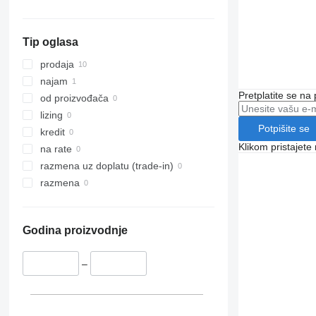
FH 750
FM 420
FH16 700
FM 430
FH16 750
Tip oglasa
FM 440
FH16 780
FM 450
prodaja
FM 460
najam
Pretplatite se na
FM 480
od proizvođača
FM 500
lizing
Potpišite se
kredit
Klikom pristajet
na rate
razmena uz doplatu (trade-in)
razmena
Godina proizvodnje
–