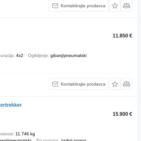
Kontaktirajte prodavca
11.850 €
uracija
4x2
Ogibljenje
gibanj/pneumatski
Kontaktirajte prodavca
ertrekker
15.900 €
osivost
11.746 kg
banj/pneumatski
Tip pogona
zadnji pogon