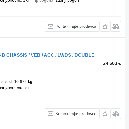
banj/pneumatski
Tip pogona
zadnji pogon
Kontaktirajte prodavca
KB CHASSIS / VEB / ACC / LWDS / DOUBLE
24.500 €
osivost
10.672 kg
banj/pneumatski
Kontaktirajte prodavca