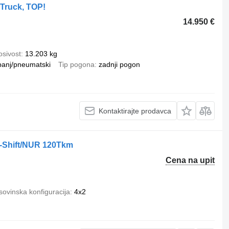
 Truck, TOP!
14.950 €
osivost
13.203 kg
banj/pneumatski
Tip pogona
zadnji pogon
Kontaktirajte prodavca
I-Shift/NUR 120Tkm
Cena na upit
ovinska konfiguracija
4x2