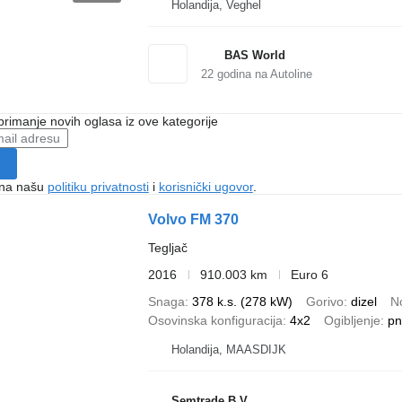
Holandija, Veghel
BAS World
22
godina na Autoline
 primanje novih oglasa iz ove kategorije
e na našu
politiku privatnosti
i
korisnički ugovor
.
Volvo FM 370
Tegljač
2016
910.003 km
Euro 6
Snaga
378 k.s. (278 kW)
Gorivo
dizel
N
Osovinska konfiguracija
4x2
Ogibljenje
pn
Holandija, MAASDIJK
Semtrade B.V.