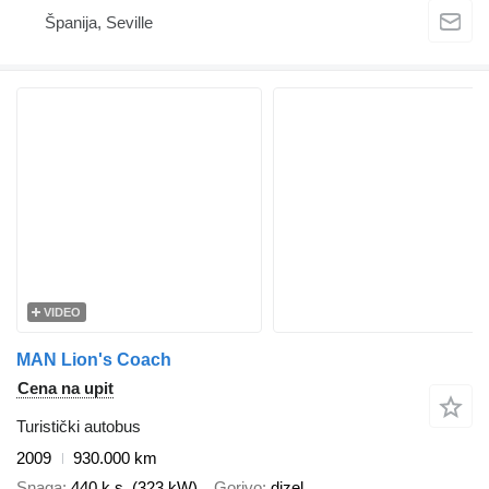
Španija, Seville
VIDEO
MAN Lion's Coach
Cena na upit
Turistički autobus
2009
930.000 km
Snaga
440 k.s. (323 kW)
Gorivo
dizel