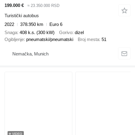
199.000 €
≈ 23.350.000 RSD
Turistički autobus
2022
378.950 km
Euro 6
Snaga
408 k.s. (300 kW)
Gorivo
dizel
Ogibljenje
pneumatski/pneumatski
Broj mesta
51
Nemačka, Munich
VIDEO