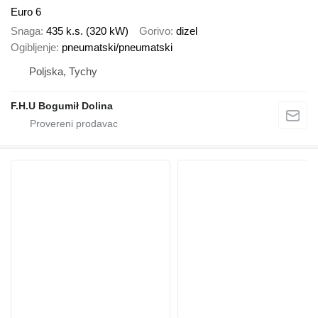
Euro 6
Snaga
435 k.s. (320 kW)
Gorivo
dizel
Ogibljenje
pneumatski/pneumatski
Poljska, Tychy
F.H.U Bogumił Dolina