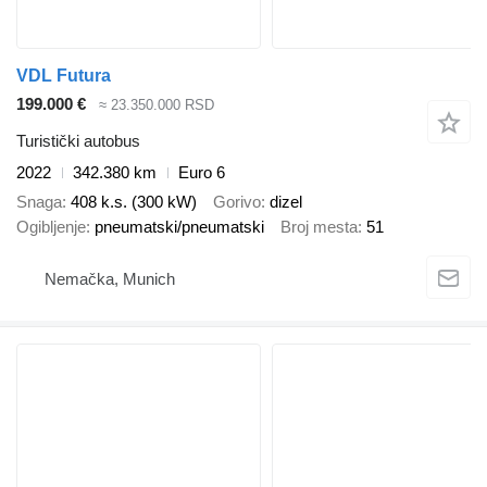
VDL Futura
199.000 €
≈ 23.350.000 RSD
Turistički autobus
2022
342.380 km
Euro 6
Snaga
408 k.s. (300 kW)
Gorivo
dizel
Ogibljenje
pneumatski/pneumatski
Broj mesta
51
Nemačka, Munich