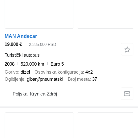
MAN Andecar
19.900 €
≈ 2.335.000 RSD
Turistički autobus
2008
520.000 km
Euro 5
Gorivo
dizel
Osovinska konfiguracija
4x2
Ogibljenje
gibanj/pneumatski
Broj mesta
37
Poljska, Krynica-Zdrój