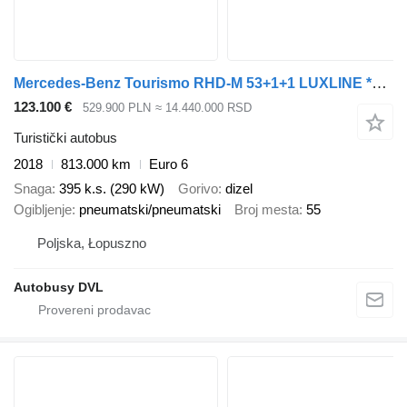
Mercedes-Benz Tourismo RHD-M 53+1+1 LUXLINE *EURO 6*
123.100 €
529.900 PLN
≈ 14.440.000 RSD
Turistički autobus
2018
813.000 km
Euro 6
Snaga
395 k.s. (290 kW)
Gorivo
dizel
Ogibljenje
pneumatski/pneumatski
Broj mesta
55
Poljska, Łopuszno
Autobusy DVL