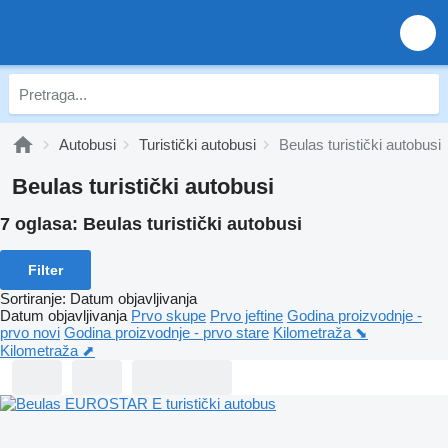
Autobusi
Turistički autobusi
Beulas turistički autobusi
Beulas turistički autobusi
7 oglasa:
Beulas turistički autobusi
Filter
Sortiranje
:
Datum objavljivanja
Datum objavljivanja
Prvo skupe
Prvo jeftine
Godina proizvodnje -
prvo novi
Godina proizvodnje - prvo stare
Kilometraža ⬊
Kilometraža ⬈