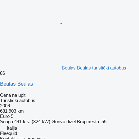
Beulas Beulas turistički autobus
86
Beulas Beulas
Cena na upit
Turistički autobus
2009
681.903 km
Euro 5
Snaga
441 k.s. (324 kW)
Gorivo
dizel
Broj mesta
55
Italija
Fleequid
Kontaktirajte prodavca