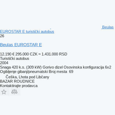
Beulas
EUROSTAR E turistički autobus
26
Beulas EUROSTAR E
12.190 €
295.000 CZK
≈ 1.431.000 RSD
Turistički autobus
2004
Snaga
420 k.s. (309 kW)
Gorivo
dizel
Osovinska konfiguracija
6x2
Ogibljenje
gibanj/pneumatski
Broj mesta
69
Češka, Lhota pod Libčany
BAZAR ROUDNICE
Kontaktirajte prodavca