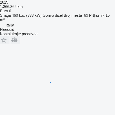
2019
1.366.362 km
Euro 6
Snaga
460 k.s. (338 kW)
Gorivo
dizel
Broj mesta
69
Prtljažnik
15
m³
Italija
Fleequid
Kontaktirajte prodavca