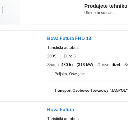
Prodajete tehniku
Učinite to sa nama!
Bova Futura FHD 13
Turistički autobus
2005
Euro 3
Snaga
430 k.s. (316 kW)
Gorivo
dizel
B
Poljska, Oświęcim
Transport Osobowo-Towarowy "JANPOL" 
Bova Futura
Turistički autobus