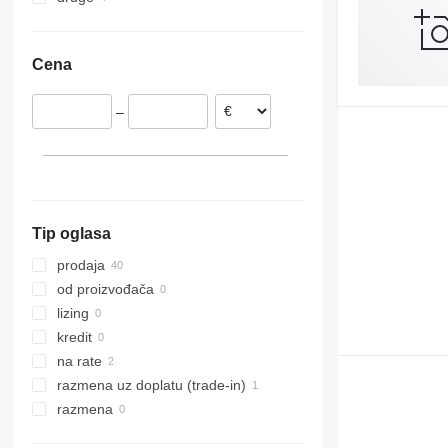
Nemačka
Ukrajina
Mađarska
Cena
Rumunija
Italija
–
Češka
Francuska
Slovačka
prikaži sve
Tip oglasa
prodaja
od proizvođača
lizing
kredit
na rate
razmena uz doplatu (trade-in)
razmena