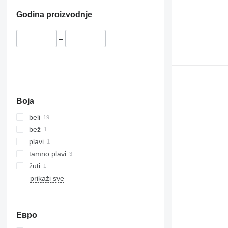
Godina proizvodnje
–
Boja
beli
bež
plavi
tamno plavi
žuti
prikaži sve
Евро