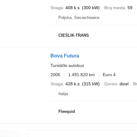
Snaga
408 k.s. (300 kW)
Broj mesta
59
Poljska, Sieciechowice
CIEŚLIK-TRANS
Bova Futura
Turistički autobus
2006
1.491.820 km
Euro 4
Snaga
428 k.s. (315 kW)
Gorivo
dizel
B
Italija
Fleequid