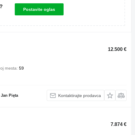
?
Postavite oglas
12.500 €
roj mesta
59
Jan Pięta
Kontaktirajte prodavca
7.874 €