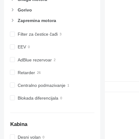
Gorivo
Zapremina motora
Filter za čestice čađi
EEV
AdBlue rezervoar
Retarder
Centralno podmazivanje
Blokada diferencijala
Kabina
Desni volan