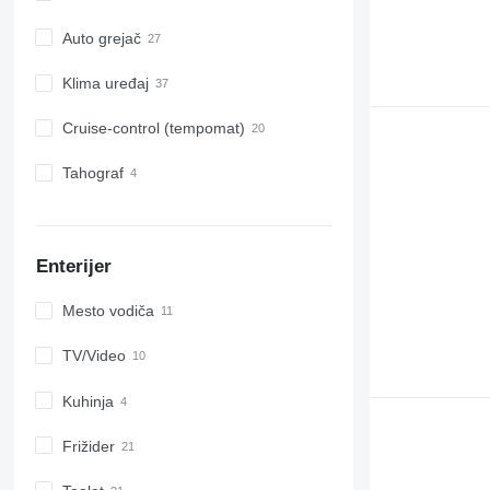
Auto grejač
Klima uređaj
Cruise-control (tempomat)
Tahograf
Enterijer
Mesto vodiča
TV/Video
Kuhinja
Frižider