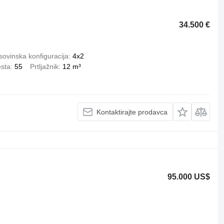
34.500 €
ovinska konfiguracija
4x2
esta
55
Prtljažnik
12 m³
Kontaktirajte prodavca
95.000 US$