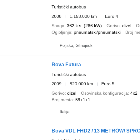
Turistički autobus
2008
1.153.000 km
Euro 4
Snaga
362 k.s. (266 kW)
Gorivo
dizel
Os
Ogibljenje
pneumatski/pneumatski
Broj m
Poljska, Glinojeck
Bova Futura
Turistički autobus
2009
820.000 km
Euro 5
Gorivo
dizel
Osovinska konfiguracija
4x2
Broj mesta
59+1+1
Italija
Bova VDL FHD2 / 13 METRÓW/ SP