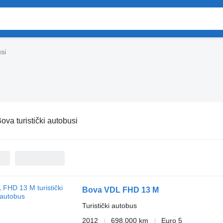
si
ova turistički autobusi
Bova VDL FHD 13 M
Turistički autobus
2012
698.000 km
Euro 5