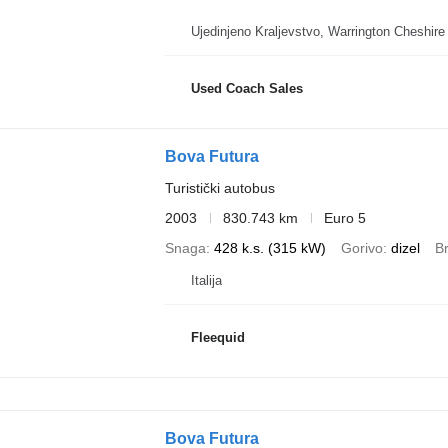
Ujedinjeno Kraljevstvo, Warrington Cheshire
Used Coach Sales
Bova Futura
Turistički autobus
2003
830.743 km
Euro 5
Snaga
428 k.s. (315 kW)
Gorivo
dizel
B
Italija
Fleequid
Bova Futura