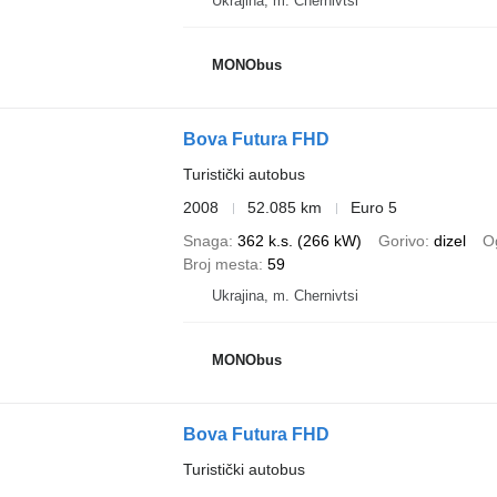
Ukrajina, m. Chernivtsi
MONObus
Bova Futura FHD
Turistički autobus
2008
52.085 km
Euro 5
Snaga
362 k.s. (266 kW)
Gorivo
dizel
Og
Broj mesta
59
Ukrajina, m. Chernivtsi
MONObus
Bova Futura FHD
Turistički autobus