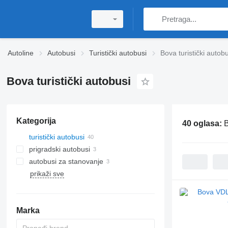
Autoline
Autobusi
Turistički autobusi
Bova turistički autobu
Bova turistički autobusi
Kategorija
40 oglasa:
B
turistički autobusi
prigradski autobusi
autobusi za stanovanje
prikaži sve
Marka