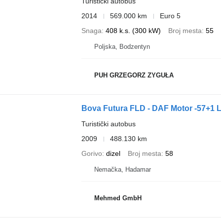
Turistički autobus
2014
569.000 km
Euro 5
Snaga
408 k.s. (300 kW)
Broj mesta
55
Poljska, Bodzentyn
PUH GRZEGORZ ZYGUŁA
Bova Futura FLD - DAF Motor -57+1 
Turistički autobus
2009
488.130 km
Gorivo
dizel
Broj mesta
58
Nemačka, Hadamar
Mehmed GmbH