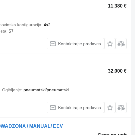
11.380 €
ovinska konfiguracija
4x2
esta
57
Kontaktirajte prodavca
32.000 €
Ogibljenje
pneumatski/pneumatski
Kontaktirajte prodavca
ROWADZONA / MANUAL/ EEV