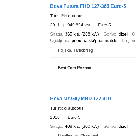
Bova Futura FHD 127-365 Euro-5
Turistički autobus
2011
940.864 km
Euro 5
Snaga
365 k.s. (268 kW)
Gorivo
dizel
Os
Ogibljenje
pneumatski/pneumatski
Broj m
Poljska, Tarnobrzeg
Best Cars Poznań
Bova MAGIQ MHD 122.410
Turistički autobus
2010
Euro 5
Snaga
408 k.s. (300 kW)
Gorivo
dizel