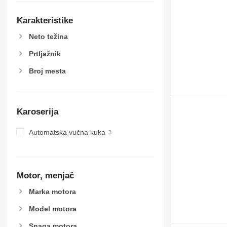
Karakteristike
Neto težina
Prtljažnik
Broj mesta
Karoserija
Automatska vučna kuka
Motor, menjač
Marka motora
Model motora
Snaga motora