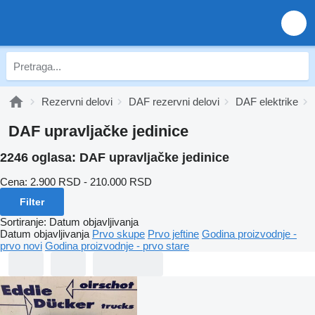
Rezervni delovi
DAF rezervni delovi
DAF elektrike
DAF upravljačke jedinice
2246 oglasa:
DAF upravljačke jedinice
Cena:
2.900 RSD - 210.000 RSD
Filter
Sortiranje
:
Datum objavljivanja
Datum objavljivanja
Prvo skupe
Prvo jeftine
Godina proizvodnje -
prvo novi
Godina proizvodnje - prvo stare