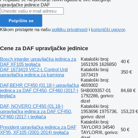
upravljačke jedinice
DAF
Potpišite se
Klikom pristajete na našu
politiku privatnosti
i
korisnički ugovor
.
Cene za DAF upravljačke jedinice
Bosch intarder upravljačka jedinica za
Kataloški broj:
40 €
DAF XF105 tegljača
1651926 1626850
DAF 1673419 VIC2-L Control Unit
Kataloški broj:
350 €
upravljačka jedinica za kamiona
1673419
Kataloški broj:
DAF,BEHR CF450 (01.18-) upravljačka
4659002
jedinica za DAF CF450, CF460 (2017-)
5HB009357-01
84,68 €
tegljača
1792286, gorivo:
dizel
DAF, NOVERO CF450 (01.18-)
Kataloški broj:
upravljačka jedinica za DAF CF450,
1953696 1975736,
153,23 €
CF460 (2017-) tegljača
gorivo: dizel
Kataloški broj:
President upravljačka jedinica za DAF
TAYLOR3 34540
50 €
XF95, XF105 (2001-2014) tegljača
TAYLORIII, gorivo:
dizel