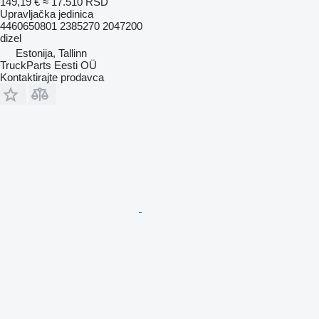
149,19 €
≈ 17.510 RSD
Upravljačka jedinica
4460650801 2385270 2047200
dizel
Estonija, Tallinn
TruckParts Eesti OÜ
Kontaktirajte prodavca