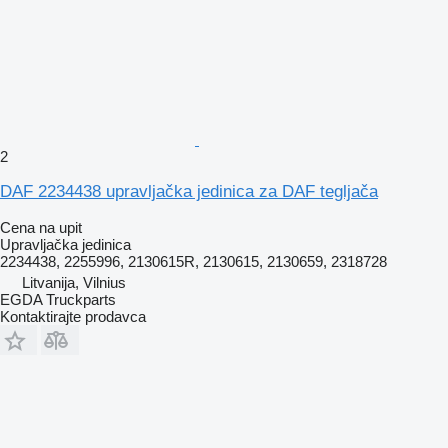
2
DAF 2234438 upravljačka jedinica za DAF tegljača
Cena na upit
Upravljačka jedinica
2234438, 2255996, 2130615R, 2130615, 2130659, 2318728
Litvanija, Vilnius
EGDA Truckparts
Kontaktirajte prodavca