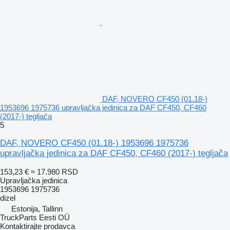
DAF, NOVERO CF450 (01.18-)
1953696 1975736 upravljačka jedinica za DAF CF450, CF460
(2017-) tegljača
5
DAF, NOVERO CF450 (01.18-) 1953696 1975736
upravljačka jedinica za DAF CF450, CF460 (2017-) tegljača
153,23 €
≈ 17.980 RSD
Upravljačka jedinica
1953696 1975736
dizel
Estonija, Tallinn
TruckParts Eesti OÜ
Kontaktirajte prodavca