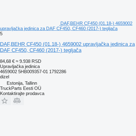
DAF,BEHR CF450 (01.18-) 4659002
upravljačka jedinica za DAF CF450, CF460 (2017-) tegljača
5
DAF,BEHR CF450 (01.18-) 4659002 upravljačka jedinica za
DAF CF450, CF460 (2017-) tegljača
84,68 €
≈ 9.938 RSD
Upravljačka jedinica
4659002 5HB009357-01 1792286
dizel
Estonija, Tallinn
TruckParts Eesti OÜ
Kontaktirajte prodavca