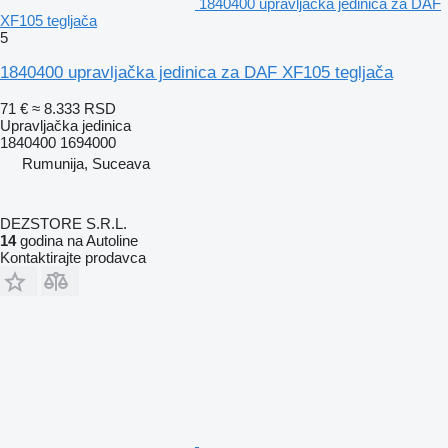
1840400 upravljačka jedinica za DAF
XF105 tegljača
5
1840400 upravljačka jedinica za DAF XF105 tegljača
71 €
≈ 8.333 RSD
Upravljačka jedinica
1840400 1694000
Rumunija, Suceava
DEZSTORE S.R.L.
14
godina na Autoline
Kontaktirajte prodavca