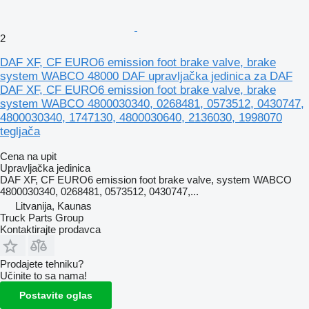
2
DAF XF, CF EURO6 emission foot brake valve, brake
system WABCO 48000 DAF upravljačka jedinica za DAF
DAF XF, CF EURO6 emission foot brake valve, brake
system WABCO 4800030340, 0268481, 0573512, 0430747,
4800030340, 1747130, 4800030640, 2136030, 1998070
tegljača
Cena na upit
Upravljačka jedinica
DAF XF, CF EURO6 emission foot brake valve, system WABCO
4800030340, 0268481, 0573512, 0430747,...
Litvanija, Kaunas
Truck Parts Group
Kontaktirajte prodavca
Prodajete tehniku?
Učinite to sa nama!
Postavite oglas