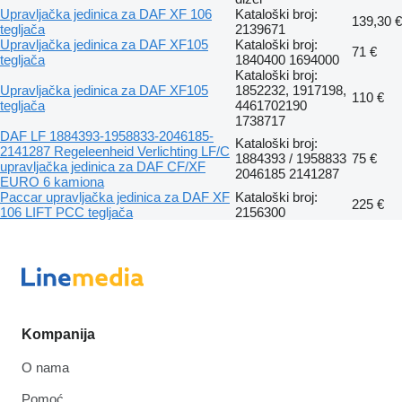
Upravljačka jedinica za DAF XF 106
Kataloški broj:
139,30 €
tegljača
2139671
Upravljačka jedinica za DAF XF105
Kataloški broj:
71 €
tegljača
1840400 1694000
Kataloški broj:
Upravljačka jedinica za DAF XF105
1852232, 1917198,
110 €
tegljača
4461702190
1738717
DAF LF 1884393-1958833-2046185-
Kataloški broj:
2141287 Regeleenheid Verlichting LF/C
1884393 / 1958833
75 €
upravljačka jedinica za DAF CF/XF
2046185 2141287
EURO 6 kamiona
Paccar upravljačka jedinica za DAF XF
Kataloški broj:
225 €
106 LIFT PCC tegljača
2156300
Kompanija
O nama
Pomoć