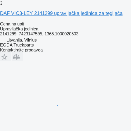
3
DAF VIC3-LEY 2141299 upravljačka jedinica za tegljača
Cena na upit
Upravljačka jedinica
2141299, 7423147595, 1365.1000020503
Litvanija, Vilnius
EGDA Truckparts
Kontaktirajte prodavca