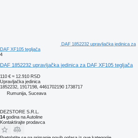
DAF 1852232 upravljačka jedinica za
DAF XF105 tegljača
4
DAF 1852232 upravljačka jedinica za DAF XF105 tegljača
110 €
≈ 12.910 RSD
Upravljačka jedinica
1852232, 1917198, 4461702190 1738717
Rumunija, Suceava
DEZSTORE S.R.L.
14
godina na Autoline
Kontaktirajte prodavca
Pretplatite se na primanje novih oglasa iz ove kategorije