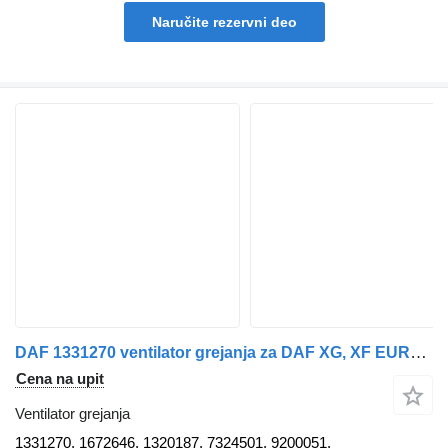
Naručite rezervni dеo
DAF 1331270 ventilator grejanja za DAF XG, XF EURO6, 106XG tegljača
Cena na upit
Ventilator grejanja
1331270, 1672646, 1320187, 7324501, 9200051,