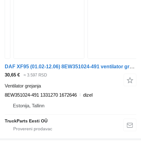
DAF XF95 (01.02-12.06) 8EW351024-491 ventilator grejanja za DAF XF95, XF105 (2001-2014) tegljača
30,65 €
≈ 3.597 RSD
Ventilator grejanja
8EW351024-491 1331270 1672646
dizel
Estonija, Tallinn
TruckParts Eesti OÜ