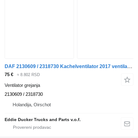
DAF 2130609 / 2318730 Kachelventilator 2017 ventilator grejanja za DAF XF106 tegljača
75 €
≈ 8.802 RSD
Ventilator grejanja
2130609 / 2318730
Holandija, Oirschot
Eddie Ducker Trucks and Parts v.o.f.