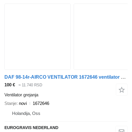
DAF 98-14r-AIRCO VENTILATOR 1672646 ventilator grejanja za DAF 65-85CF,XF95/105/106 tegljača
100 €
≈ 11.740 RSD
Ventilator grejanja
Stanje
novi
1672646
Holandija, Oss
EUROGRAVIS NEDERLAND