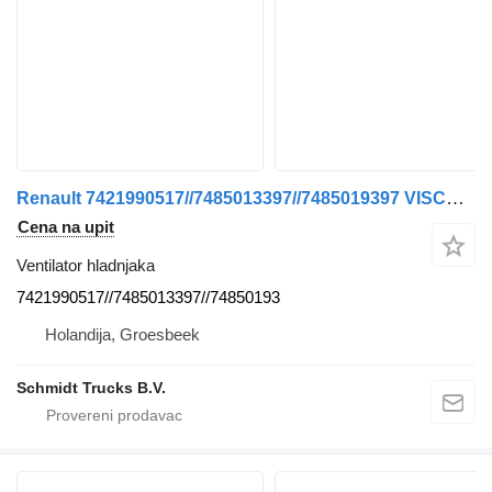
Renault 7421990517//7485013397//7485019397 VISCOOS VIN T 520 EURO 6 ventilator hladnjaka za kamiona
Cena na upit
Ventilator hladnjaka
7421990517//7485013397//74850193
Holandija, Groesbeek
Schmidt Trucks B.V.