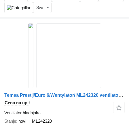
Sve
Temsa Prestij/Euro 6/Wentylator/ ML242320 ventilator hladnjaka za autobusa
Cena na upit
Ventilator hladnjaka
Stanje
novi
ML242320