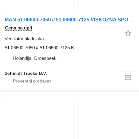
MAN 51.06600-7050 // 51.06600-7125 VISKOZNA SPOЈNITsA VENTILATORA ZA HLAЂEЊE 18.460 E ventilator hladnjaka za kamiona
Cena na upit
Ventilator hladnjaka
51.06600-7050 // 51.06600-7125 K
Holandija, Groesbeek
Schmidt Trucks B.V.