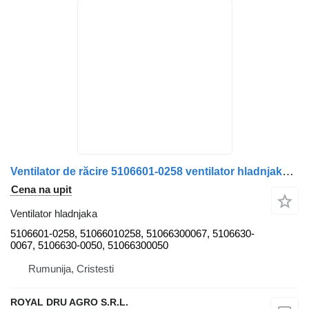
Ventilator de răcire 5106601-0258 ventilator hladnjaka za MAN 5106601-0258/51066010258/51066300067/5106630-0067/5106630-0050/51066300050 kamiona
Cena na upit
Ventilator hladnjaka
5106601-0258, 51066010258, 51066300067, 5106630-
0067, 5106630-0050, 51066300050
Rumunija, Cristesti
ROYAL DRU AGRO S.R.L.