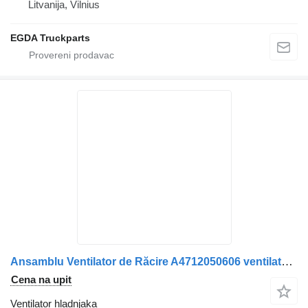
Litvanija, Vilnius
EGDA Truckparts
Ansamblu Ventilator de Răcire A4712050606 ventilator hladnjaka za Mercedes-Benz A4712050606 / A2470200042 kamiona
Cena na upit
Ventilator hladnjaka