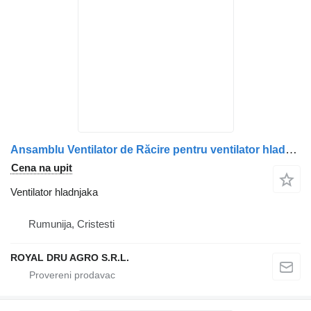
Ansamblu Ventilator de Răcire pentru ventilator hladnjaka za DAF – Coduri 1644886, 1916597, 2293637, 1887180, 1697677 kamiona
Cena na upit
Ventilator hladnjaka
Rumunija, Cristesti
ROYAL DRU AGRO S.R.L.