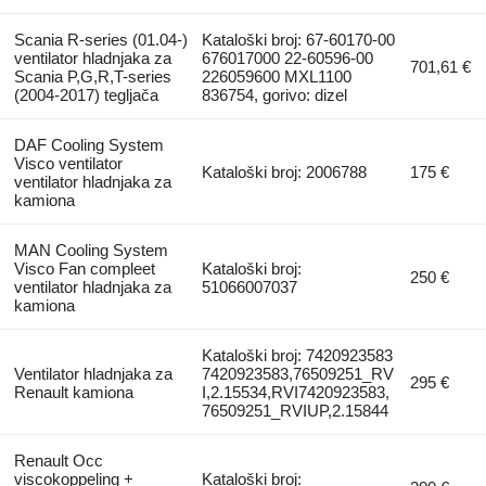
Scania R-series (01.04-)
Kataloški broj: 67-60170-00
ventilator hladnjaka za
676017000 22-60596-00
701,61 €
Scania P,G,R,T-series
226059600 MXL1100
(2004-2017) tegljača
836754, gorivo: dizel
DAF Cooling System
Visco ventilator
Kataloški broj: 2006788
175 €
ventilator hladnjaka za
kamiona
MAN Cooling System
Visco Fan compleet
Kataloški broj:
250 €
ventilator hladnjaka za
51066007037
kamiona
Kataloški broj: 7420923583
Ventilator hladnjaka za
7420923583,76509251_RV
295 €
Renault kamiona
I,2.15534,RVI7420923583,
76509251_RVIUP,2.15844
Renault Occ
viscokoppeling +
Kataloški broj: