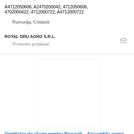
A4712050606, A2470200042, 4712050606,
4702000422, 4712000722, A4712000722
Rumunija, Cristesti
ROYAL DRU AGRO S.R.L.
Ventilator de răcire pentru Renault – Ansamblu complet 22828297 ventilator hladnjaka za kamiona