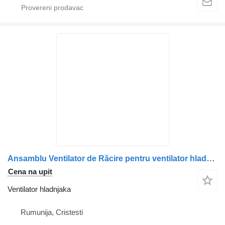
Ansamblu Ventilator de Răcire pentru ventilator hladnjaka za Mercedes-Benz (Coduri: A0032055506, A0032054506, A5412002122, A5412001222, A5412002022) kamiona
Cena na upit
Ventilator hladnjaka
Rumunija, Cristesti