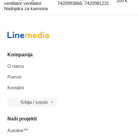
200 €
ventilator ventilator
7420993866, 7420981231
hladnjaka za kamiona
Kompanija
O nama
Pomoć
Kontakti
Srbija / srpski
Naši projekti
Autoline™