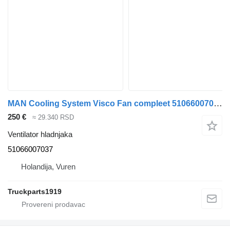
MAN Cooling System Visco Fan compleet 51066007037 ventilator hladnjaka za kamiona
250 €
≈ 29.340 RSD
Ventilator hladnjaka
51066007037
Holandija, Vuren
Truckparts1919