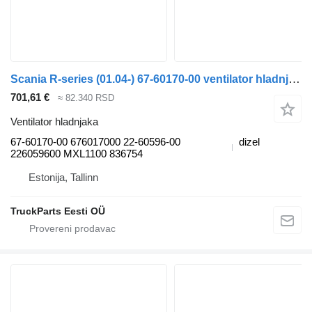
Scania R-series (01.04-) 67-60170-00 ventilator hladnjaka za Scania P,G,R,T-series (2004-2017) tegljača
701,61 €
≈ 82.340 RSD
Ventilator hladnjaka
67-60170-00 676017000 22-60596-00
dizel
226059600 MXL1100 836754
Estonija, Tallinn
TruckParts Eesti OÜ