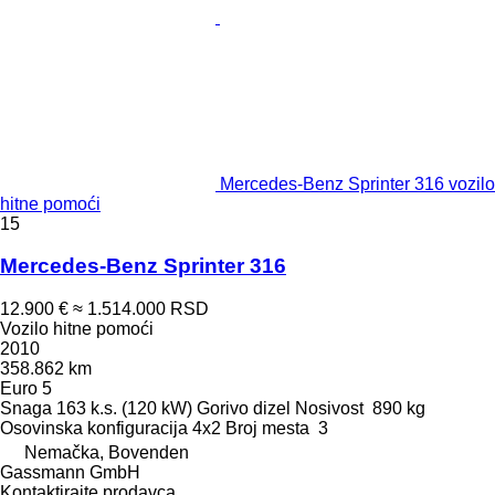
Mercedes-Benz Sprinter 316 vozilo
hitne pomoći
15
Mercedes-Benz Sprinter 316
12.900 €
≈ 1.514.000 RSD
Vozilo hitne pomoći
2010
358.862 km
Euro 5
Snaga
163 k.s. (120 kW)
Gorivo
dizel
Nosivost
890 kg
Osovinska konfiguracija
4x2
Broj mesta
3
Nemačka, Bovenden
Gassmann GmbH
Kontaktirajte prodavca