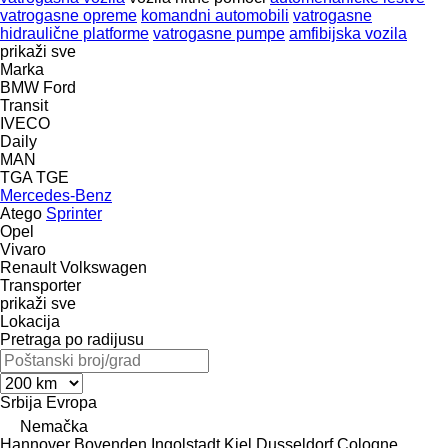
vatrogasne opreme
komandni automobili
vatrogasne
hidraulične platforme
vatrogasne pumpe
amfibijska vozila
prikaži sve
Marka
BMW
Ford
Transit
IVECO
Daily
MAN
TGA
TGE
Mercedes-Benz
Atego
Sprinter
Opel
Vivaro
Renault
Volkswagen
Transporter
prikaži sve
Lokacija
Pretraga po radijusu
Srbija
Evropa
Nemačka
Hannover
Bovenden
Ingolstadt
Kiel
Dusseldorf
Cologne