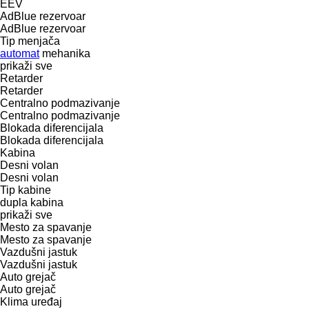
EEV
AdBlue rezervoar
AdBlue rezervoar
Tip menjača
automat
mehanika
prikaži sve
Retarder
Retarder
Centralno podmazivanje
Centralno podmazivanje
Blokada diferencijala
Blokada diferencijala
Kabina
Desni volan
Desni volan
Tip kabine
dupla kabina
prikaži sve
Mesto za spavanje
Mesto za spavanje
Vazdušni jastuk
Vazdušni jastuk
Auto grejač
Auto grejač
Klima uređaj