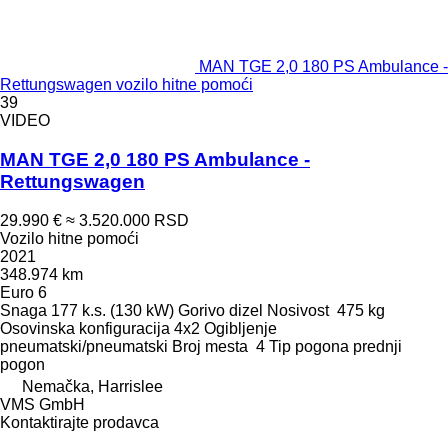
MAN TGE 2,0 180 PS Ambulance -
Rettungswagen vozilo hitne pomoći
39
VIDEO
MAN TGE 2,0 180 PS Ambulance -
Rettungswagen
29.990 €
≈ 3.520.000 RSD
Vozilo hitne pomoći
2021
348.974 km
Euro 6
Snaga
177 k.s. (130 kW)
Gorivo
dizel
Nosivost
475 kg
Osovinska konfiguracija
4x2
Ogibljenje
pneumatski/pneumatski
Broj mesta
4
Tip pogona
prednji
pogon
Nemačka, Harrislee
VMS GmbH
Kontaktirajte prodavca