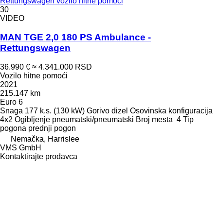
Rettungswagen vozilo hitne pomoći
30
VIDEO
MAN TGE 2,0 180 PS Ambulance -
Rettungswagen
36.990 €
≈ 4.341.000 RSD
Vozilo hitne pomoći
2021
215.147 km
Euro 6
Snaga
177 k.s. (130 kW)
Gorivo
dizel
Osovinska konfiguracija
4x2
Ogibljenje
pneumatski/pneumatski
Broj mesta
4
Tip
pogona
prednji pogon
Nemačka, Harrislee
VMS GmbH
Kontaktirajte prodavca