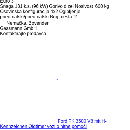
Euro 3
Snaga
131 k.s. (96 kW)
Gorivo
dizel
Nosivost
600 kg
Osovinska konfiguracija
4x2
Ogibljenje
pneumatski/pneumatski
Broj mesta
2
Nemačka, Bovenden
Gassmann GmbH
Kontaktirajte prodavca
Ford FK 3500 V8 mit H-
Kennzeichen Oldtimer vozilo hitne pomoći