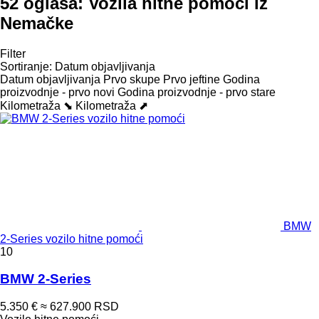
52 oglasa:
Vozila hitne pomoći iz
Nemačke
Filter
Sortiranje
:
Datum objavljivanja
Datum objavljivanja
Prvo skupe
Prvo jeftine
Godina
proizvodnje - prvo novi
Godina proizvodnje - prvo stare
Kilometraža ⬊
Kilometraža ⬈
BMW
2-Series vozilo hitne pomoći
10
BMW 2-Series
5.350 €
≈ 627.900 RSD