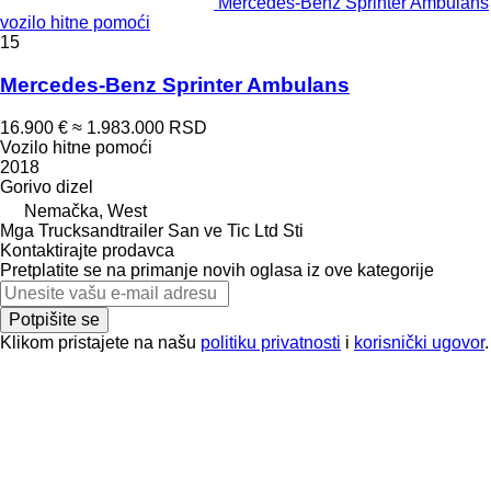
Mercedes-Benz Sprinter Ambulans
vozilo hitne pomoći
15
Mercedes-Benz Sprinter Ambulans
16.900 €
≈ 1.983.000 RSD
Vozilo hitne pomoći
2018
Gorivo
dizel
Nemačka, West
Mga Trucksandtrailer San ve Tic Ltd Sti
Kontaktirajte prodavca
Pretplatite se na primanje novih oglasa iz ove kategorije
Potpišite se
Klikom pristajete na našu
politiku privatnosti
i
korisnički ugovor
.