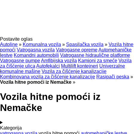
Postavite oglas
Autoline
»
Komunalna vozila
»
Spasilačka vozila
»
Vozila hitne
pomoći
Vatrogasna vozila
Vatrogasne opreme
Automehaničke
lestve
Komandni automobili
Vatrogasne hidraulične platforme
Vatrogasne pumpe
Amfibijska vozila
Kamioni za smeće
Vozila
za čišćenje ulica
Autofekalci
Multilift kontejneri
Univerzalne
komunalne mašine
Vozila za čišćenje kanalizacije
Kombinovana vozila za čišćenje kanalizacije
Rasipači peska
»
Vozila hitne pomoći iz Nemačke
»
Vozila hitne pomoći iz
Nemačke
Kategorija
vatrogasna vozila
vozila hitne pomoći
automehaničke lestve