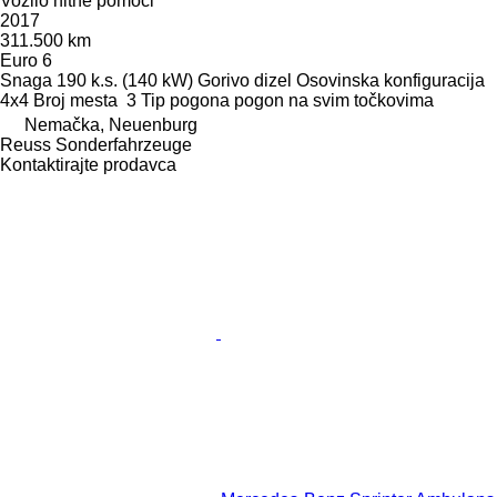
Vozilo hitne pomoći
2017
311.500 km
Euro 6
Snaga
190 k.s. (140 kW)
Gorivo
dizel
Osovinska konfiguracija
4x4
Broj mesta
3
Tip pogona
pogon na svim točkovima
Nemačka, Neuenburg
Reuss Sonderfahrzeuge
Kontaktirajte prodavca