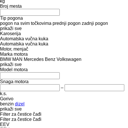
kg
Broj mesta
Tip pogona
pogon na svim točkovima
prednji pogon
zadnji pogon
prikaži sve
Karoserija
Automatska vučna kuka
Automatska vučna kuka
Motor, menjač
Marka motora
BMW
MAN
Mercedes Benz
Volkswagen
prikaži sve
Model motora
Snaga motora
–
k.s.
Gorivo
benzin
dizel
prikaži sve
Filter za čestice čađi
Filter za čestice čađi
EEV