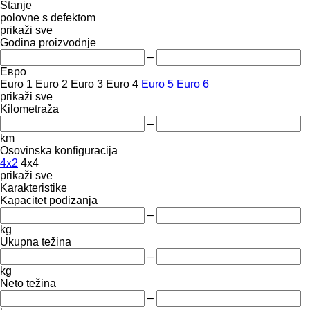
Stanje
polovne
s defektom
prikaži sve
Godina proizvodnje
–
Евро
Euro 1
Euro 2
Euro 3
Euro 4
Euro 5
Euro 6
prikaži sve
Kilometraža
–
km
Osovinska konfiguracija
4x2
4x4
prikaži sve
Karakteristike
Kapacitet podizanja
–
kg
Ukupna težina
–
kg
Neto težina
–