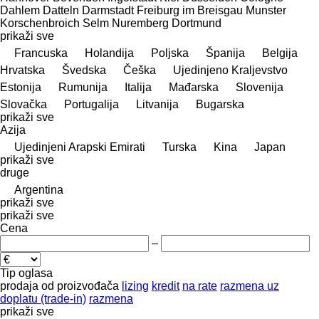
Dahlem
Datteln
Darmstadt
Freiburg im Breisgau
Munster
Korschenbroich
Selm
Nuremberg
Dortmund
prikaži sve
Francuska
Holandija
Poljska
Španija
Belgija
Hrvatska
Švedska
Češka
Ujedinjeno Kraljevstvo
Estonija
Rumunija
Italija
Mađarska
Slovenija
Slovačka
Portugalija
Litvanija
Bugarska
prikaži sve
Azija
Ujedinjeni Arapski Emirati
Turska
Kina
Japan
prikaži sve
druge
Argentina
prikaži sve
prikaži sve
Cena
–
Tip oglasa
prodaja
od proizvođača
lizing
kredit
na rate
razmena uz
doplatu (trade-in)
razmena
prikaži sve