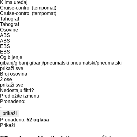
Klima uređaj
Cruise-control (tempomat)
Cruise-control (tempomat)
Tahograf
Tahograf
Osovine
ABS
ABS
EBS
EBS
Ogibljenje
gibanj/gibanj
gibanj/pneumatski
pneumatski/pneumatski
prikaži sve
Broj osovina
2 ose
prikaži sve
Nedostaju filtri?
Predložite izmenu
Pronađeno:
-
prikaži
Pronađeno:
52 oglasa
Prikaži