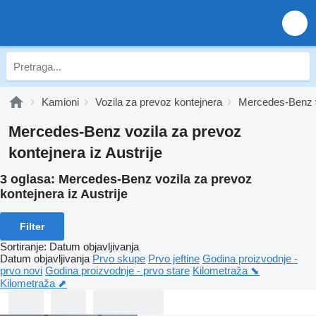
Kamioni
Vozila za prevoz kontejnera
Mercedes-Benz v
Mercedes-Benz vozila za prevoz
kontejnera iz Austrije
3 oglasa:
Mercedes-Benz vozila za prevoz
kontejnera iz Austrije
Filter
Sortiranje
:
Datum objavljivanja
Datum objavljivanja
Prvo skupe
Prvo jeftine
Godina proizvodnje -
prvo novi
Godina proizvodnje - prvo stare
Kilometraža ⬊
Kilometraža ⬈