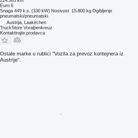
224.365 km
Euro 6
Snaga
449 k.s. (330 kW)
Nosivost
15.800 kg
Ogibljenje
pneumatski/pneumatski
Austrija, Laakirchen
TruckStore Voralpenkreuz
Kontaktirajte prodavca
Ostale marke u rublici "Vozila za prevoz kontejnera iz
Austrije".