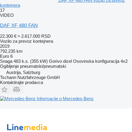
DAF XF 480 FAN vozilo za prevoz
kontejnera
17
VIDEO
DAF XF 480 FAN
22.300 €
≈ 2.617.000 RSD
Vozilo za prevoz kontejnera
2019
792.235 km
Euro 6
Snaga
483 k.s. (355 kW)
Gorivo
dizel
Osovinska konfiguracija
4x2
Ogibljenje
pneumatski/pneumatski
Austrija, Salzburg
Tschann Nutzfahrzeuge GmbH
Kontaktirajte prodavca
Informacije o Mercedes-Benz