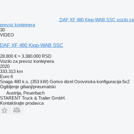
DAF XF 480 Kipp-WAB SSC vozilo za
prevoz kontejnera
30
VIDEO
DAF XF 480 Kipp-WAB SSC
28.800 €
≈ 3.380.000 RSD
Vozilo za prevoz kontejnera
2020
333.313 km
Euro 6
Snaga
480 k.s. (353 kW)
Gorivo
dizel
Osovinska konfiguracija
6x2
Ogibljenje
gibanj/pneumatski
Austrija, Peuerbach
STARENT Truck & Trailer GmbH.
Kontaktirajte prodavca