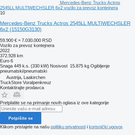
Mercedes-Benz Trucks Actros
2545LL MULTIWECHSLER 6x2 vozilo za prevoz kontejnera
10
Mercedes-Benz Trucks Actros 2545LL MULTIWECHSLER
6x2
(15150G3130)
59.900 €
≈ 7.030.000 RSD
Vozilo za prevoz kontejnera
2022
372.928 km
Euro 6
Snaga
449 k.s. (330 kW)
Nosivost
15.875 kg
Ogibljenje
pneumatski/pneumatski
Austrija, Laakirchen
TruckStore Voralpenkreuz
Kontaktirajte prodavca
Pretplatite se na primanje novih oglasa iz ove kategorije
Potpišite se
Klikom pristajete na našu
politiku privatnosti
i
korisnički ugovor
.