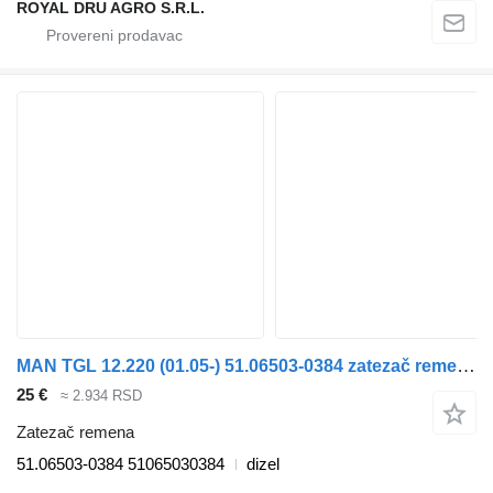
ROYAL DRU AGRO S.R.L.
MAN TGL 12.220 (01.05-) 51.06503-0384 zatezač remena za MAN TGL, TGM, TGS, TGX (2005-2021) tegljača
25 €
≈ 2.934 RSD
Zatezač remena
51.06503-0384 51065030384
dizel