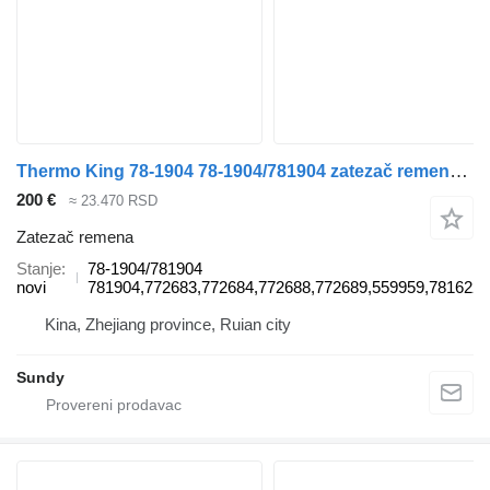
Thermo King 78-1904 78-1904/781904 zatezač remena za Thermo King SL/SLX/SLXe/SLXi tegljača
200 €
≈ 23.470 RSD
Zatezač remena
Stanje
78-1904/781904
novi
781904,772683,772684,772688,772689,559959,781622,
Kina, Zhejiang province, Ruian city
Sundy