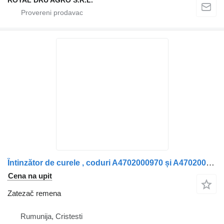
ROYAL DRU AGRO S.R.L.
Întinzător de curele , coduri A4702000970 și A4702001770 zatezač remena za kamiona
Cena na upit
Zatezač remena
Rumunija, Cristesti