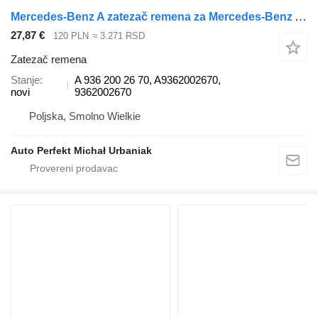
Mercedes-Benz A zatezač remena za Mercedes-Benz Atego, Antos, Arocs, Unimog, Econic kamiona
27,87 €
120 PLN
≈ 3.271 RSD
Zatezač remena
Stanje
A 936 200 26 70, A9362002670,
novi
9362002670
Poljska, Smolno Wielkie
Auto Perfekt Michał Urbaniak