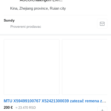
Kina, Zhejiang province, Ruian city
Sundy
MTU X59499100767 X52421300039 zatezač remena za Mercedes-Benz MTU4000 kamiona
200 €
≈ 23.470 RSD