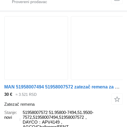
MAN 51958007494 51958007572 zatezač remena za MAN tegljača
30 €
≈ 3.521 RSD
Zatezač remena
Stanje
51958007572 51.95800-7494,51.9500-
novi
7572,51958007494,51958007572，
DAYCO：APV4149，
AGCO/Challenger/FENT...