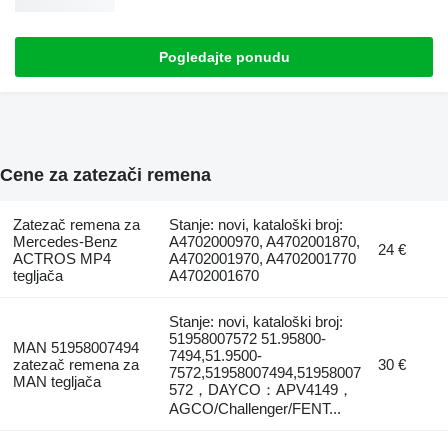
Pogledajte ponudu
Cene za zatezači remena
Zatezač remena za
Stanje: novi, kataloški broj:
Mercedes-Benz
A4702000970, A4702001870,
24 €
ACTROS MP4
A4702001970, A4702001770
tegljača
A4702001670
Stanje: novi, kataloški broj:
51958007572 51.95800-
MAN 51958007494
7494,51.9500-
zatezač remena za
30 €
7572,51958007494,51958007
MAN tegljača
572，DAYCO：APV4149，
AGCO/Challenger/FENT...