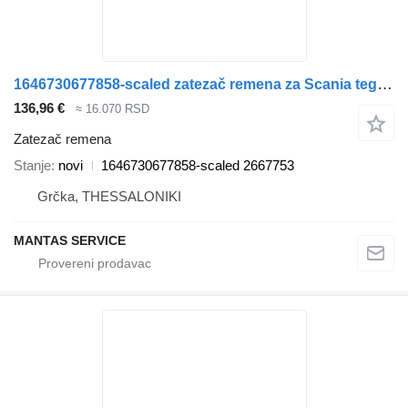
1646730677858-scaled zatezač remena za Scania tegljača
136,96 €
≈ 16.070 RSD
Zatezač remena
Stanje
novi
1646730677858-scaled 2667753
Grčka, THESSALONIKI
MANTAS SERVICE