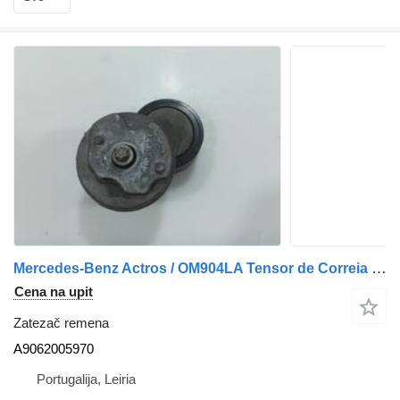
Mercedes-Benz Actros / OM904LA Tensor de Correia OM904 A9062005970 zatezač remena za Mercedes-Benz Atego/Econic kamiona
Cena na upit
Zatezač remena
A9062005970
Portugalija, Leiria