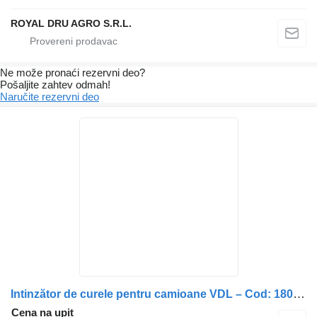
ROYAL DRU AGRO S.R.L.
Ne može pronaći rezervni dеo?
Pošaljite zahtev odmah!
Naručite rezervni dеo
Intinzător de curele pentru camioane VDL – Cod: 1800898 VDL 1800898 zatezač remena za kamiona
Cena na upit