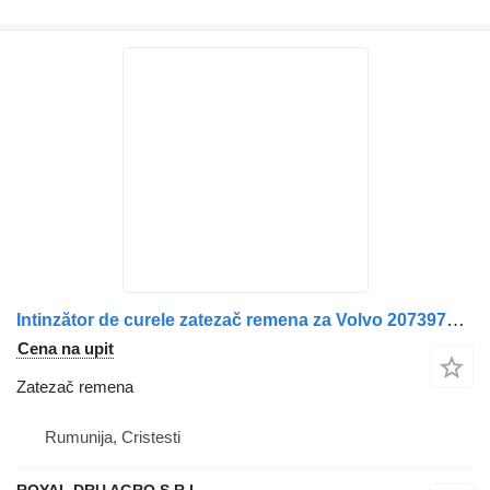
Intinzător de curele zatezač remena za Volvo 20739751 20935521 21422765 7420739751 7420935521 7421422765 kamiona
Cena na upit
Zatezač remena
Rumunija, Cristesti