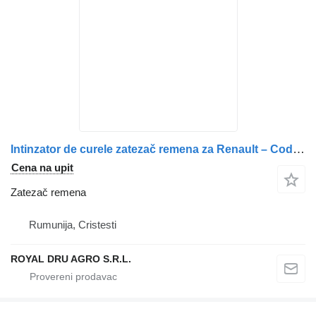
Intinzator de curele zatezač remena za Renault – Coduri: 7421766717, 7421479276, 21461221, 21479276, 7420521447, 7421153968 kamiona
Cena na upit
Zatezač remena
Rumunija, Cristesti
ROYAL DRU AGRO S.R.L.