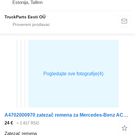
Estonija, Tallinn
TruckParts Eesti OÜ
A4702000970 zatezač remena za Mercedes-Benz ACTROS MP4 tegljača
24 €
≈ 2.817 RSD
Zatezač remena