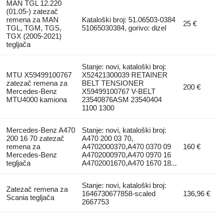
MAN TGL 12.220
(01.05-) zatezač
remena za MAN
Kataloški broj: 51.06503-0384
25 €
TGL, TGM, TGS,
51065030384, gorivo: dizel
TGX (2005-2021)
tegljača
Stanje: novi, kataloški broj:
MTU X59499100767
X52421300039 RETAINER
zatezač remena za
BELT TENSIONER
200 €
Mercedes-Benz
X59499100767 V-BELT
MTU4000 kamiona
23540876ASM 23540404
1100 1300
Mercedes-Benz A470
Stanje: novi, kataloški broj:
200 16 70 zatezač
A470 200 03 70,
remena za
A4702000370,A470 0370 09
160 €
Mercedes-Benz
A4702000970,A470 0970 16
tegljača
A4702001670,A470 1670 18...
Stanje: novi, kataloški broj:
Zatezač remena za
1646730677858-scaled
136,96 €
Scania tegljača
2667753