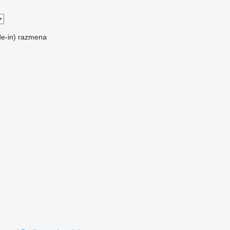
e-in)
razmena