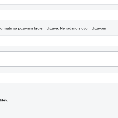
formatu sa pozivnim brojem države.
Ne radimo s ovom državom
htev.