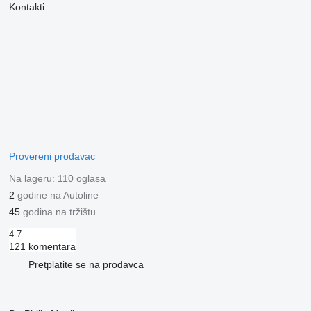
Kontakti
Provereni prodavac
Na lageru:
110 oglasa
2
godine na Autoline
45
godina na tržištu
4.7
121 komentara
Pretplatite se na prodavca