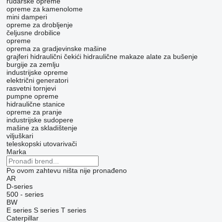
rudarske opreme
opreme za kamenolome
mini damperi
opreme za drobljenje
čeljusne drobilice
opreme
oprema za gradjevinske mašine
grajferi
hidraulični čekići
hidraulične makaze
alate za bušenje
burgije za zemlju
industrijske opreme
električni generatori
rasvetni tornjevi
pumpne opreme
hidraulične stanice
opreme za pranje
industrijske sudopere
mašine za skladištenje
viljuškari
teleskopski utovarivači
Marka
Po ovom zahtevu ništa nije pronađeno
AR
D-series
500 - series
BW
E series
S series
T series
Caterpillar