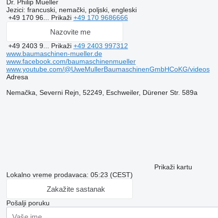
Dr. Philip Mueller
Jezici:
francuski, nemački, poljski, engleski
+49 170 96...
Prikaži
+49 170 9686666
Nazovite me
+49 2403 9...
Prikaži
+49 2403 997312
www.baumaschinen-mueller.de
www.facebook.com/baumaschinenmueller
www.youtube.com/@UweMullerBaumaschinenGmbHCoKG/videos
Adresa
Nemačka, Severni Rejn, 52249, Eschweiler, Dürener Str. 589a
Prikaži kartu
Lokalno vreme prodavaca: 05:23 (CEST)
Zakažite sastanak
Pošalji poruku