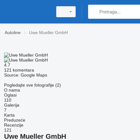
Autoline
Uwe Mueller GmbH
4.7
121 komentara
Source: Google Maps
Pogledajte sve fotografije (2)
O nama
Oglasi
110
Galerija
7
Karta
Preduzeće
Recenzije
121
Uwe Mueller GmbH