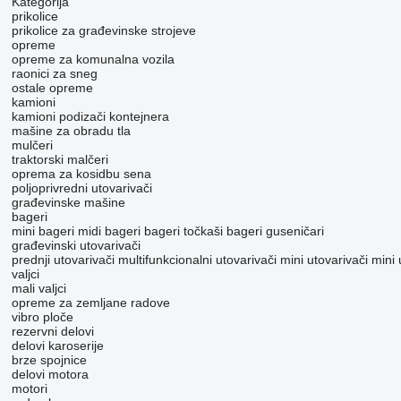
Kategorija
prikolice
prikolice za građevinske strojeve
opreme
opreme za komunalna vozila
raonici za sneg
ostale opreme
kamioni
kamioni podizači kontejnera
mašine za obradu tla
mulčeri
traktorski malčeri
oprema za kosidbu sena
poljoprivredni utovarivači
građevinske mašine
bageri
mini bageri
midi bageri
bageri točkaši
bageri guseničari
građevinski utovarivači
prednji utovarivači
multifunkcionalni utovarivači
mini utovarivači
mini 
valjci
mali valjci
opreme za zemljane radove
vibro ploče
rezervni delovi
delovi karoserije
brze spojnice
delovi motora
motori