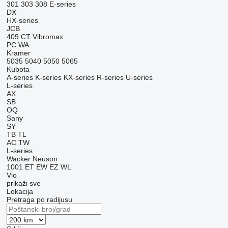
301
303
308
E-series
DX
HX-series
JCB
409
CT
Vibromax
PC
WA
Kramer
5035
5040
5050
5065
Kubota
A-series
K-series
KX-series
R-series
U-series
L-series
AX
SB
OQ
Sany
SY
TB
TL
AC
TW
L-series
Wacker Neuson
1001
ET
EW
EZ
WL
Vio
prikaži sve
Lokacija
Pretraga po radijusu