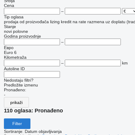
Srbija
Cena
–
Tip oglasa
prodaja
od proizvođača
lizing
kredit
na rate
razmena uz doplatu (trad
Stanje
novi
polovne
Godina proizvodnje
–
Евро
Euro 6
Kilometraža
–
km
Autoline ID
Nedostaju filtri?
Predložite izmenu
Pronađeno:
-
prikaži
110 oglasa:
Pronađeno
Filter
Sortiranje
:
Datum objavljivanja