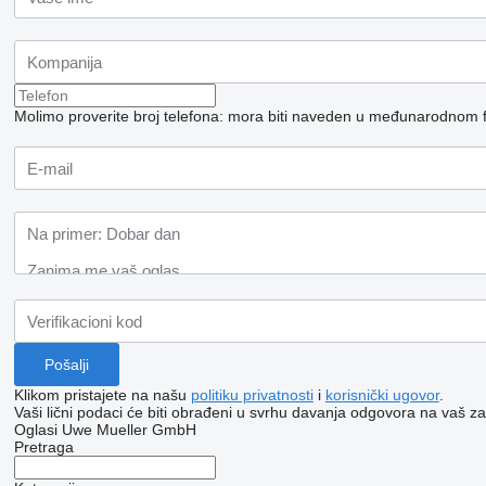
Molimo proverite broj telefona: mora biti naveden u međunarodnom 
Klikom pristajete na našu
politiku privatnosti
i
korisnički ugovor
.
Vaši lični podaci će biti obrađeni u svrhu davanja odgovora na vaš za
Oglasi Uwe Mueller GmbH
Pretraga