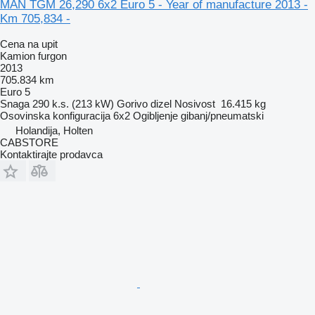
MAN TGM 26,290 6x2 Euro 5 - Year of manufacture 2013 -
Km 705,834 -
Cena na upit
Kamion furgon
2013
705.834 km
Euro 5
Snaga
290 k.s. (213 kW)
Gorivo
dizel
Nosivost
16.415 kg
Osovinska konfiguracija
6x2
Ogibljenje
gibanj/pneumatski
Holandija, Holten
CABSTORE
Kontaktirajte prodavca