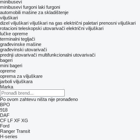
minibusevi
minibusevi furgoni
laki furgoni
automobili
mašine za skladištenje
viljuškari
dizel viljuškari
viljuškari na gas
električni paletari
prenosni viljuškari
rotacioni teleskopski utovarivači
električni viljuškari
lučke opreme
terminalni tegljači
građevinske mašine
građevinski utovarivači
prednji utovarivači
multifunkcionalni utovarivači
bageri
mini bageri
opreme
oprema za viljuškare
jarboli viljuškara
Marka
Po ovom zahtevu ništa nije pronađeno
BPO
918
DAF
CF
LF
XF
XG
Ford
Ranger
Transit
H-series