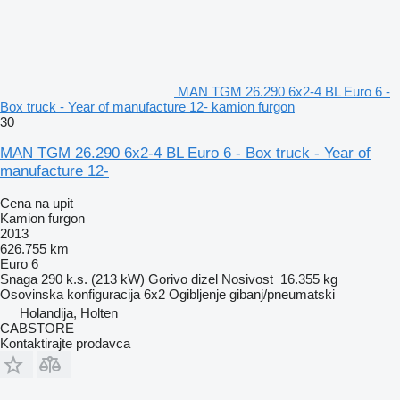
MAN TGM 26.290 6x2-4 BL Euro 6 -
Box truck - Year of manufacture 12- kamion furgon
30
MAN TGM 26.290 6x2-4 BL Euro 6 - Box truck - Year of
manufacture 12-
Cena na upit
Kamion furgon
2013
626.755 km
Euro 6
Snaga
290 k.s. (213 kW)
Gorivo
dizel
Nosivost
16.355 kg
Osovinska konfiguracija
6x2
Ogibljenje
gibanj/pneumatski
Holandija, Holten
CABSTORE
Kontaktirajte prodavca