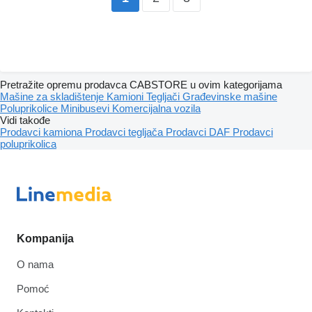
Pretražite opremu prodavca CABSTORE u ovim kategorijama
Mašine za skladištenje
Kamioni
Tegljači
Građevinske mašine
Poluprikolice
Minibusevi
Komercijalna vozila
Vidi takođe
Prodavci kamiona
Prodavci tegljača
Prodavci DAF
Prodavci
poluprikolica
Kompanija
O nama
Pomoć