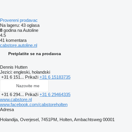
Provereni prodavac
Na lageru:
43 oglasa
8
godina na Autoline
4.5
41 komentara
cabstore.autoline.nl
Pretplatite se na prodavca
Dennis Hutten
Jezici:
engleski, holandski
+31 6 151...
Prikaži
+31 6 15183735
Nazovite me
+31 6 294...
Prikaži
+31 6 29464335
www.cabstore.nl
www.facebook.com/cabstoreholten
Adresa
Holandija, Overjesel, 7451PM, Holten, Ambachtsweg 00001