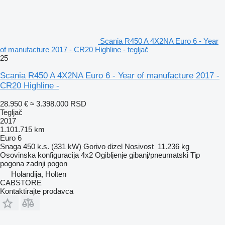
Scania R450 A 4X2NA Euro 6 - Year
of manufacture 2017 - CR20 Highline - tegljač
25
Scania R450 A 4X2NA Euro 6 - Year of manufacture 2017 -
CR20 Highline -
28.950 €
≈ 3.398.000 RSD
Tegljač
2017
1.101.715 km
Euro 6
Snaga
450 k.s. (331 kW)
Gorivo
dizel
Nosivost
11.236 kg
Osovinska konfiguracija
4x2
Ogibljenje
gibanj/pneumatski
Tip
pogona
zadnji pogon
Holandija, Holten
CABSTORE
Kontaktirajte prodavca