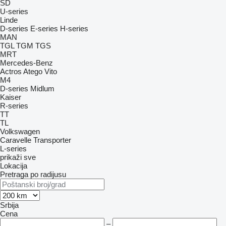
SD
U-series
Linde
D-series
E-series
H-series
MAN
TGL
TGM
TGS
MRT
Mercedes-Benz
Actros
Atego
Vito
M4
D-series
Midlum
Kaiser
R-series
TT
TL
Volkswagen
Caravelle
Transporter
L-series
prikaži sve
Lokacija
Pretraga po radijusu
Srbija
Cena
–