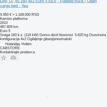
DAF LF 45.160 4x2 Euro 5 EEV - Flatbed truck / Open
cargo bed - Yea
9.950 €
≈ 1.168.000 RSD
Kamion platforma
2010
487.809 km
Euro 5
Snaga
160 k.s. (118 kW)
Gorivo
dizel
Nosivost
5.820 kg
Osovinska
konfiguracija
4x2
Ogibljenje
gibanj/pneumatski
Holandija, Holten
CABSTORE
Kontaktirajte prodavca