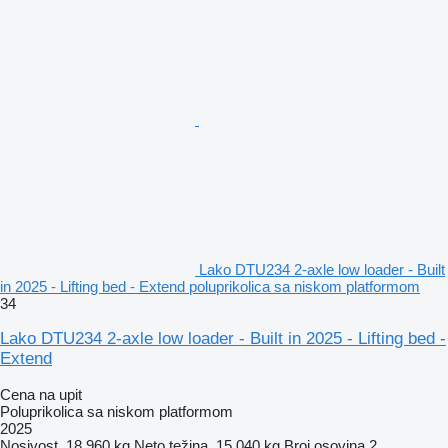
Lako DTU234 2-axle low loader - Built
in 2025 - Lifting bed - Extend poluprikolica sa niskom platformom
34
Lako DTU234 2-axle low loader - Built in 2025 - Lifting bed -
Extend
Cena na upit
Poluprikolica sa niskom platformom
2025
Nosivost
18.960 kg
Neto težina
15.040 kg
Broj osovina
2