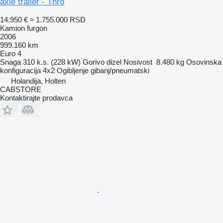
axle trailer - Thro
14.950 €
≈ 1.755.000 RSD
Kamion furgon
2006
999.160 km
Euro 4
Snaga
310 k.s. (228 kW)
Gorivo
dizel
Nosivost
8.480 kg
Osovinska
konfiguracija
4x2
Ogibljenje
gibanj/pneumatski
Holandija, Holten
CABSTORE
Kontaktirajte prodavca