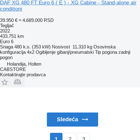
DAF XG 480 FT Euro 6 ( E ) - XG Cabine - Stand-alone air
conditioni
39.950 €
≈ 4.689.000 RSD
Tegljač
2022
433.751 km
Euro 6
Snaga
480 k.s. (353 kW)
Nosivost
11.310 kg
Osovinska
konfiguracija
4x2
Ogibljenje
gibanj/pneumatski
Tip pogona
zadnji
pogon
Holandija, Holten
CABSTORE
Kontaktirajte prodavca
Sledeća
2
3
1