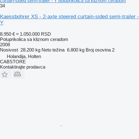
curtain-sided semi-trailer - Y poluprikolica sa kliznom ceradom
34
Kaessbohrer XS - 2-axle steered curtain-sided semi-trailer -
Y
8.950 €
≈ 1.050.000 RSD
Poluprikolica sa kliznom ceradom
2008
Nosivost
28.200 kg
Neto težina
6.800 kg
Broj osovina
2
Holandija, Holten
CABSTORE
Kontaktirajte prodavca