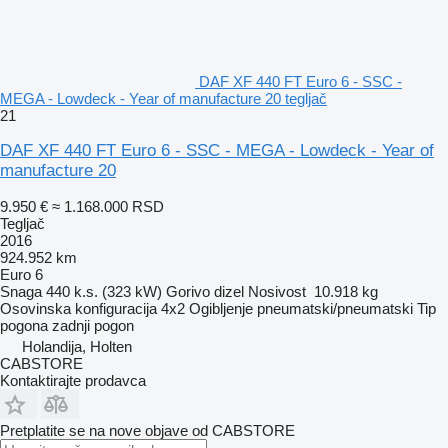
DAF XF 440 FT Euro 6 - SSC -
MEGA - Lowdeck - Year of manufacture 20 tegljač
21
DAF XF 440 FT Euro 6 - SSC - MEGA - Lowdeck - Year of
manufacture 20
9.950 €
≈ 1.168.000 RSD
Tegljač
2016
924.952 km
Euro 6
Snaga
440 k.s. (323 kW)
Gorivo
dizel
Nosivost
10.918 kg
Osovinska konfiguracija
4x2
Ogibljenje
pneumatski/pneumatski
Tip
pogona
zadnji pogon
Holandija, Holten
CABSTORE
Kontaktirajte prodavca
Pretplatite se na nove objave od CABSTORE