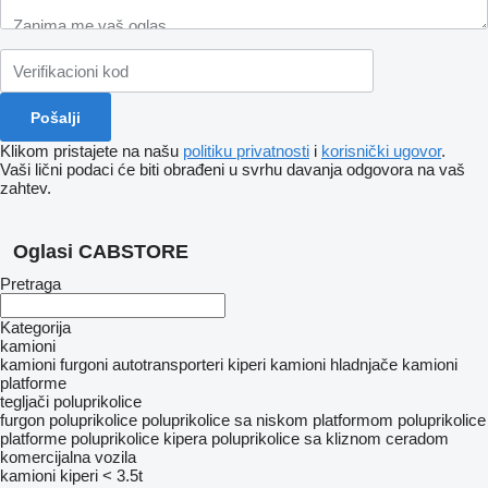
Klikom pristajete na našu
politiku privatnosti
i
korisnički ugovor
.
Vaši lični podaci će biti obrađeni u svrhu davanja odgovora na vaš
zahtev.
Oglasi CABSTORE
Pretraga
Kategorija
kamioni
kamioni furgoni
autotransporteri
kiperi
kamioni hladnjače
kamioni
platforme
tegljači
poluprikolice
furgon poluprikolice
poluprikolice sa niskom platformom
poluprikolice
platforme
poluprikolice kipera
poluprikolice sa kliznom ceradom
komercijalna vozila
kamioni kiperi < 3.5t