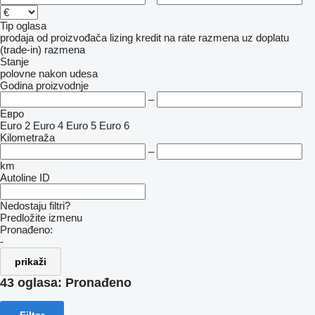
Tip oglasa
prodaja
od proizvođača
lizing
kredit
na rate
razmena uz doplatu
(trade-in)
razmena
Stanje
polovne
nakon udesa
Godina proizvodnje
–
Евро
Euro 2
Euro 4
Euro 5
Euro 6
Kilometraža
–
km
Autoline ID
Nedostaju filtri?
Predložite izmenu
Pronađeno:
-
prikaži
43 oglasa:
Pronađeno
Filter