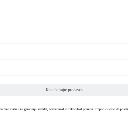
Kontaktirajte prodavca
formativne svrhe i ne garantuju kvalitet, bezbednost ili zakonitost ponuda. Preporučujemo da poset