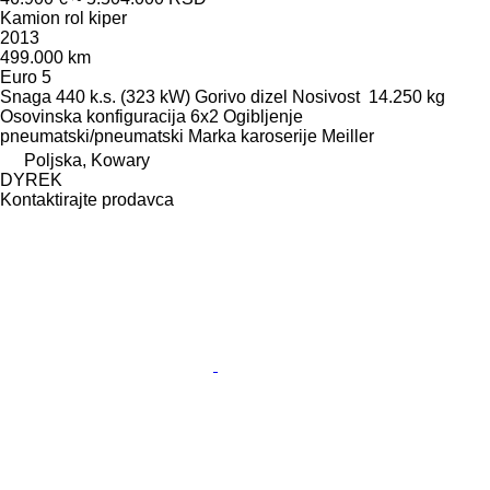
Kamion rol kiper
2013
499.000 km
Euro 5
Snaga
440 k.s. (323 kW)
Gorivo
dizel
Nosivost
14.250 kg
Osovinska konfiguracija
6x2
Ogibljenje
pneumatski/pneumatski
Marka karoserije
Meiller
Poljska, Kowary
DYREK
Kontaktirajte prodavca