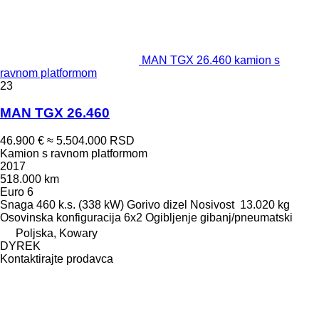
MAN TGX 26.460 kamion s
ravnom platformom
23
MAN TGX 26.460
46.900 €
≈ 5.504.000 RSD
Kamion s ravnom platformom
2017
518.000 km
Euro 6
Snaga
460 k.s. (338 kW)
Gorivo
dizel
Nosivost
13.020 kg
Osovinska konfiguracija
6x2
Ogibljenje
gibanj/pneumatski
Poljska, Kowary
DYREK
Kontaktirajte prodavca