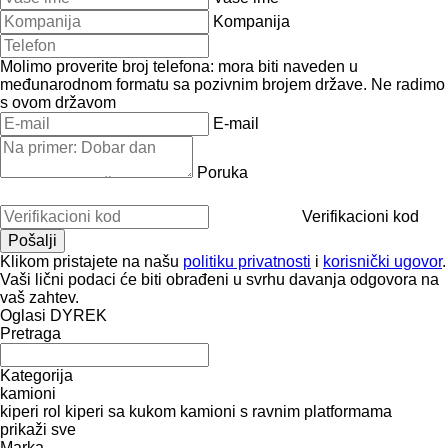
Kompanija
Molimo proverite broj telefona: mora biti naveden u
međunarodnom formatu sa pozivnim brojem države.
Ne radimo
s ovom državom
E-mail
Poruka
Verifikacioni kod
Klikom pristajete na našu
politiku privatnosti
i
korisnički ugovor
.
Vaši lični podaci će biti obrađeni u svrhu davanja odgovora na
vaš zahtev.
Oglasi DYREK
Pretraga
Kategorija
kamioni
kiperi
rol kiperi sa kukom
kamioni s ravnim platformama
prikaži sve
Marka