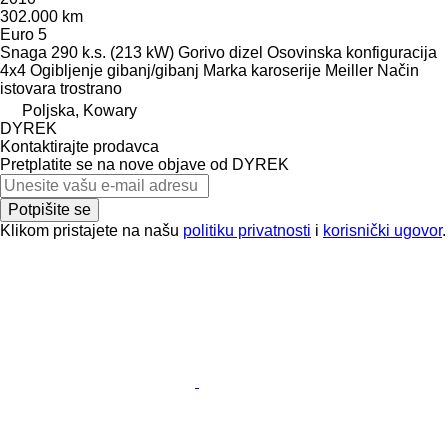
302.000 km
Euro 5
Snaga
290 k.s. (213 kW)
Gorivo
dizel
Osovinska konfiguracija
4x4
Ogibljenje
gibanj/gibanj
Marka karoserije
Meiller
Način
istovara
trostrano
Poljska, Kowary
DYREK
Kontaktirajte prodavca
Pretplatite se na nove objave od DYREK
Potpišite se
Klikom pristajete na našu
politiku privatnosti
i
korisnički ugovor
.