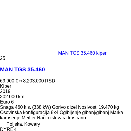
MAN TGS 35.460 kiper
25
MAN TGS 35.460
69.900 €
≈ 8.203.000 RSD
Kiper
2019
302.000 km
Euro 6
Snaga
460 k.s. (338 kW)
Gorivo
dizel
Nosivost
19.470 kg
Osovinska konfiguracija
8x4
Ogibljenje
gibanj/gibanj
Marka
karoserije
Meiller
Način istovara
trostrano
Poljska, Kowary
DYREK