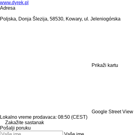
www.dyrek.pl
Adresa
Poljska, Donja Šlezija, 58530, Kowary, ul. Jeleniogórska
Prikaži kartu
Google Street View
Lokalno vreme prodavaca: 08:50 (CEST)
Zakažite sastanak
Pošalji poruku
Vaše ime