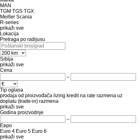
MAN
TGM
TGS
TGX
Meiller
Scania
R-series
prikaži sve
Lokacija
Pretraga po radijusu
Srbija
prikaži sve
Cena
–
Tip oglasa
prodaja
od proizvođača
lizing
kredit
na rate
razmena uz
doplatu (trade-in)
razmena
prikaži sve
Godina proizvodnje
–
Евро
Euro 4
Euro 5
Euro 6
prikaži sve