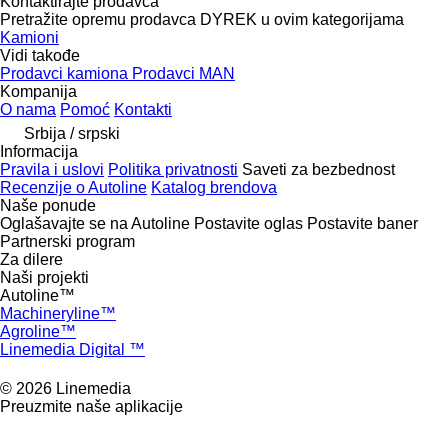
Kontaktirajte prodavca
Pretražite opremu prodavca DYREK u ovim kategorijama
Kamioni
Vidi takođe
Prodavci kamiona
Prodavci MAN
Kompanija
O nama
Pomoć
Kontakti
Srbija / srpski
Informacija
Pravila i uslovi
Politika privatnosti
Saveti za bezbednost
Recenzije o Autoline
Katalog brendova
Naše ponude
Oglašavajte se na Autoline
Postavite oglas
Postavite baner
Partnerski program
Za dilere
Naši projekti
Autoline™
Machineryline™
Agroline™
Linemedia Digital ™
© 2026 Linemedia
Preuzmite naše aplikacije