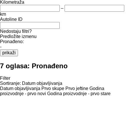
Kilometraža
–
km
Autoline ID
Nedostaju filtri?
Predložite izmenu
Pronađeno:
-
prikaži
7 oglasa:
Pronađeno
Filter
Sortiranje
:
Datum objavljivanja
Datum objavljivanja
Prvo skupe
Prvo jeftine
Godina
proizvodnje - prvo novi
Godina proizvodnje - prvo stare