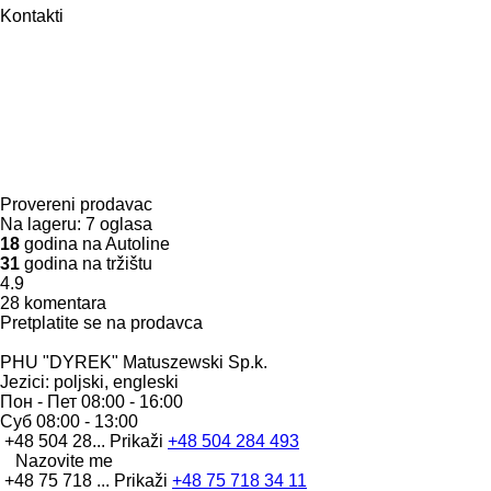
Kontakti
Provereni prodavac
Na lageru:
7 oglasa
18
godina na Autoline
31
godina na tržištu
4.9
28 komentara
Pretplatite se na prodavca
PHU "DYREK" Matuszewski Sp.k.
Jezici:
poljski, engleski
Пон - Пет
08:00 - 16:00
Суб
08:00 - 13:00
+48 504 28...
Prikaži
+48 504 284 493
Nazovite me
+48 75 718 ...
Prikaži
+48 75 718 34 11