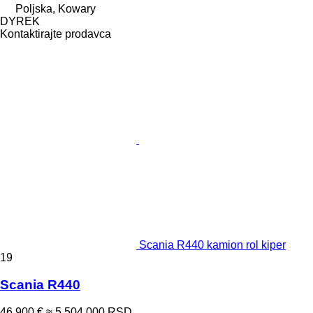
Poljska, Kowary
DYREK
Kontaktirajte prodavca
Scania R440 kamion rol kiper
19
Scania R440
46.900 €
≈ 5.504.000 RSD