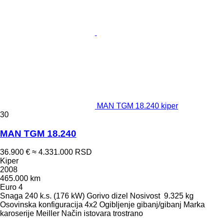
MAN TGM 18.240 kiper
30
MAN TGM 18.240
36.900 €
≈ 4.331.000 RSD
Kiper
2008
465.000 km
Euro 4
Snaga
240 k.s. (176 kW)
Gorivo
dizel
Nosivost
9.325 kg
Osovinska konfiguracija
4x2
Ogibljenje
gibanj/gibanj
Marka
karoserije
Meiller
Način istovara
trostrano