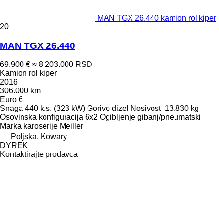
MAN TGX 26.440 kamion rol kiper
20
MAN TGX 26.440
69.900 €
≈ 8.203.000 RSD
Kamion rol kiper
2016
306.000 km
Euro 6
Snaga
440 k.s. (323 kW)
Gorivo
dizel
Nosivost
13.830 kg
Osovinska konfiguracija
6x2
Ogibljenje
gibanj/pneumatski
Marka karoserije
Meiller
Poljska, Kowary
DYREK
Kontaktirajte prodavca