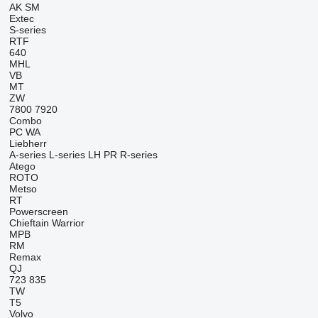
AK
SM
Extec
S-series
RTF
640
MHL
VB
MT
ZW
7800
7920
Combo
PC
WA
Liebherr
A-series
L-series
LH
PR
R-series
Atego
ROTO
Metso
RT
Powerscreen
Chieftain
Warrior
MPB
RM
Remax
QJ
723
835
TW
T5
Volvo