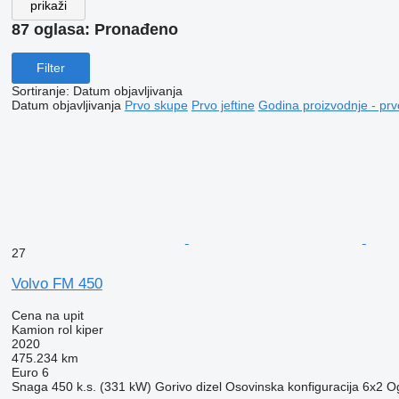
prikaži
87 oglasa:
Pronađeno
Filter
Sortiranje
:
Datum objavljivanja
Datum objavljivanja
Prvo skupe
Prvo jeftine
Godina proizvodnje - prv
27
Volvo FM 450
Cena na upit
Kamion rol kiper
2020
475.234 km
Euro 6
Snaga
450 k.s. (331 kW)
Gorivo
dizel
Osovinska konfiguracija
6x2
Og