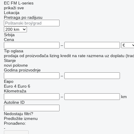
EC
FM
L-series
prikaži sve
Lokacija
Pretraga po radijusu
Srbija
Cena
–
Tip oglasa
prodaja
od proizvođača
lizing
kredit
na rate
razmena uz doplatu (trad
Stanje
novi
polovne
Godina proizvodnje
–
Евро
Euro 4
Euro 6
Kilometraža
–
km
Autoline ID
Nedostaju filtri?
Predložite izmenu
Pronađeno:
-