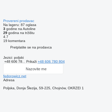
Provereni prodavac
Na lageru:
87 oglasa
3
godine na Autoline
29
godina na tržištu
4.7
19 komentara
Pretplatite se na prodavca
Jezici:
poljski
+48 606 78...
Prikaži
+48 606 780 804
Nazovite me
fedorowicz.net
Adresa
Poljska, Donja Šlezija, 59-225, Chojnów, OKRZEI 1