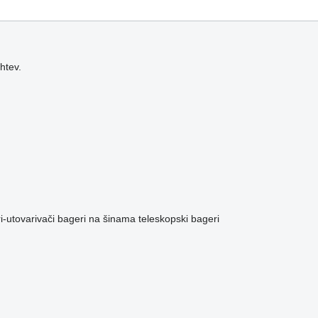
htev.
i-utovarivači
bageri na šinama
teleskopski bageri