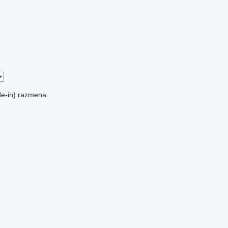
e-in)
razmena