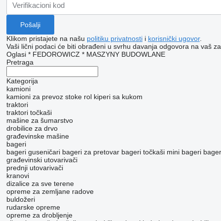
Klikom pristajete na našu
politiku privatnosti
i
korisnički ugovor
.
Vaši lični podaci će biti obrađeni u svrhu davanja odgovora na vaš za
Oglasi * FEDOROWICZ * MASZYNY BUDOWLANE
Pretraga
Kategorija
kamioni
kamioni za prevoz stoke
rol kiperi sa kukom
traktori
traktori točkaši
mašine za šumarstvo
drobilice za drvo
građevinske mašine
bageri
bageri guseničari
bageri za pretovar
bageri točkaši
mini bageri
bager
građevinski utovarivači
prednji utovarivači
kranovi
dizalice za sve terene
opreme za zemljane radove
buldožeri
rudarske opreme
opreme za drobljenje