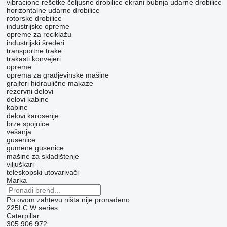
vibracione rešetke
čeljusne drobilice
ekrani bubnja
udarne drobilice
horizontalne udarne drobilice
rotorske drobilice
industrijske opreme
opreme za reciklažu
industrijski šrederi
transportne trake
trakasti konvejeri
opreme
oprema za gradjevinske mašine
grajferi
hidraulične makaze
rezervni delovi
delovi kabine
kabine
delovi karoserije
brze spojnice
vešanja
gusenice
gumene gusenice
mašine za skladištenje
viljuškari
teleskopski utovarivači
Marka
Po ovom zahtevu ništa nije pronađeno
225LC
W series
Caterpillar
305
906
972