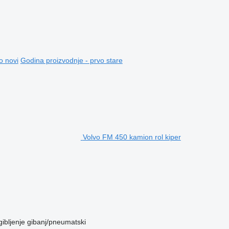
o novi
Godina proizvodnje - prvo stare
Volvo FM 450 kamion rol kiper
ibljenje
gibanj/pneumatski