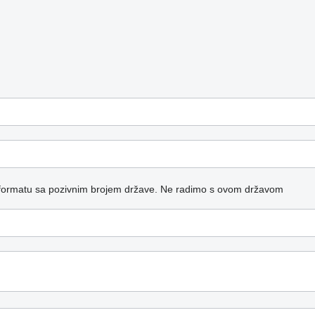
formatu sa pozivnim brojem države.
Ne radimo s ovom državom