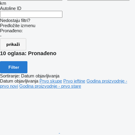
km
Autoline ID
Nedostaju filtri?
Predložite izmenu
Pronađeno:
-
prikaži
10 oglasa:
Pronađeno
Filter
Sortiranje
:
Datum objavljivanja
Datum objavljivanja
Prvo skupe
Prvo jeftine
Godina proizvodnje -
prvo novi
Godina proizvodnje - prvo stare