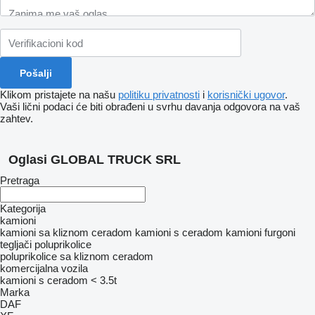
Klikom pristajete na našu
politiku privatnosti
i
korisnički ugovor
.
Vaši lični podaci će biti obrađeni u svrhu davanja odgovora na vaš
zahtev.
Oglasi GLOBAL TRUCK SRL
Pretraga
Kategorija
kamioni
kamioni sa kliznom ceradom
kamioni s ceradom
kamioni furgoni
tegljači
poluprikolice
poluprikolice sa kliznom ceradom
komercijalna vozila
kamioni s ceradom < 3.5t
Marka
DAF