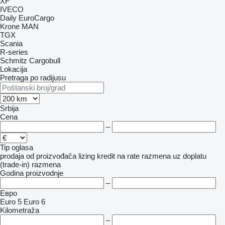
XF
IVECO
Daily
EuroCargo
Krone
MAN
TGX
Scania
R-series
Schmitz Cargobull
Lokacija
Pretraga po radijusu
Srbija
Cena
–
Tip oglasa
prodaja
od proizvođača
lizing
kredit
na rate
razmena uz doplatu
(trade-in)
razmena
Godina proizvodnje
–
Евро
Euro 5
Euro 6
Kilometraža
–