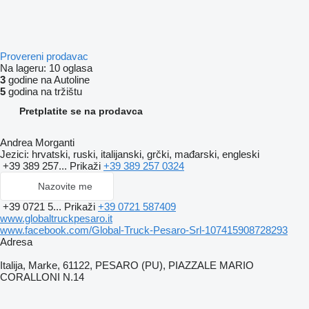
Provereni prodavac
Na lageru:
10 oglasa
3
godine na Autoline
5
godina na tržištu
Pretplatite se na prodavca
Andrea Morganti
Jezici:
hrvatski, ruski, italijanski, grčki, mađarski, engleski
+39 389 257...
Prikaži
+39 389 257 0324
Nazovite me
+39 0721 5...
Prikaži
+39 0721 587409
www.globaltruckpesaro.it
www.facebook.com/Global-Truck-Pesaro-Srl-107415908728293
Adresa
Italija, Marke, 61122, PESARO (PU), PIAZZALE MARIO
CORALLONI N.14