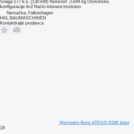
Snaga
177 k.s. (130 kW)
Nosivost
2.644 kg
Osovinska
konfiguracija
4x2
Način istovara
trostrano
Nemačka, Falkenhagen
HKL BAUMASCHINEN
Kontaktirajte prodavca
Mercedes-Benz ATEGO 818K kiper
18