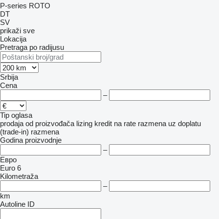
P-series
ROTO
DT
SV
prikaži sve
Lokacija
Pretraga po radijusu
Srbija
Cena
–
Tip oglasa
prodaja
od proizvođača
lizing
kredit
na rate
razmena uz doplatu
(trade-in)
razmena
Godina proizvodnje
–
Евро
Euro 6
Kilometraža
–
km
Autoline ID