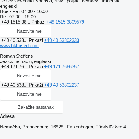
Jezici:
slovenski, španski, ruski, poljski, nemački, francuski,
engleski
Пон - Чет
07:00 - 16:00
Пет
07:00 - 15:00
+49 1515 38...
Prikaži
+49 1515 3809579
Nazovite me
+49 40 538...
Prikaži
+49 40 53802333
www.hkl-used.com
Roman Steffens
Jezici:
nemački, engleski
+49 171 76...
Prikaži
+49 171 7666357
Nazovite me
+49 40 538...
Prikaži
+49 40 53802237
Nazovite me
Zakažite sastanak
Adresa
Nemačka, Brandenburg, 16928 , Falkenhagen, Fürststücken 4