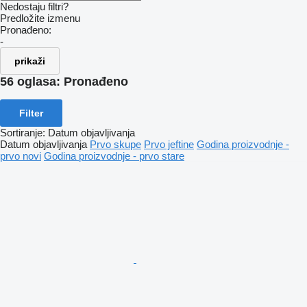
Nedostaju filtri?
Predložite izmenu
Pronađeno:
-
prikaži
56 oglasa:
Pronađeno
Filter
Sortiranje
:
Datum objavljivanja
Datum objavljivanja
Prvo skupe
Prvo jeftine
Godina proizvodnje -
prvo novi
Godina proizvodnje - prvo stare