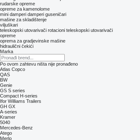
rudarske opreme
opreme za kamenolome
mini damperi
damperi guseničari
mašine za skladištenje
viljuškari
teleskopski utovarivači
rotacioni teleskopski utovarivači
opreme
oprema za gradjevinske mašine
hidraulični čekići
Marka
Po ovom zahtevu ništa nije pronađeno
Atlas Copco
QAS
BW
Genie
GS
S series
Compact
H-series
Ifor Williams Trailers
GH
GX
A-series
Kramer
5040
Mercedes-Benz
Atego
Merlo