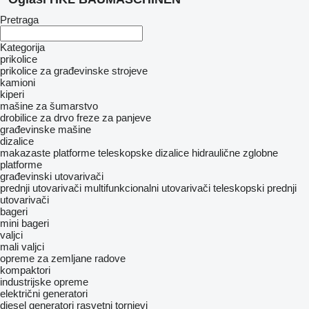
Pretraga
Kategorija
prikolice
prikolice za građevinske strojeve
kamioni
kiperi
mašine za šumarstvo
drobilice za drvo
freze za panjeve
građevinske mašine
dizalice
makazaste platforme
teleskopske dizalice
hidraulične zglobne
platforme
građevinski utovarivači
prednji utovarivači
multifunkcionalni utovarivači
teleskopski prednji
utovarivači
bageri
mini bageri
valjci
mali valjci
opreme za zemljane radove
kompaktori
industrijske opreme
električni generatori
diesel generatori
rasvetni tornjevi