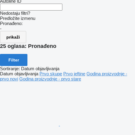
Autoline ID
Nedostaju filtri?
Predložite izmenu
Pronađeno:
-
prikaži
25 oglasa:
Pronađeno
Filter
Sortiranje
:
Datum objavljivanja
Datum objavljivanja
Prvo skupe
Prvo jeftine
Godina proizvodnje -
prvo novi
Godina proizvodnje - prvo stare