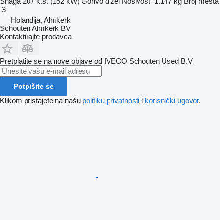
Snaga
207 k.s. (152 kW)
Gorivo
dizel
Nosivost
1.147 kg
Broj mesta
3
Holandija, Almkerk
Schouten Almkerk BV
Kontaktirajte prodavca
Pretplatite se na nove objave od IVECO Schouten Used B.V.
Potpišite se
Klikom pristajete na našu
politiku privatnosti
i
korisnički ugovor
.