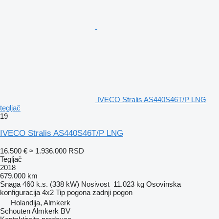
IVECO Stralis AS440S46T/P LNG
tegljač
19
IVECO Stralis AS440S46T/P LNG
16.500 €
≈ 1.936.000 RSD
Tegljač
2018
679.000 km
Snaga
460 k.s. (338 kW)
Nosivost
11.023 kg
Osovinska
konfiguracija
4x2
Tip pogona
zadnji pogon
Holandija, Almkerk
Schouten Almkerk BV