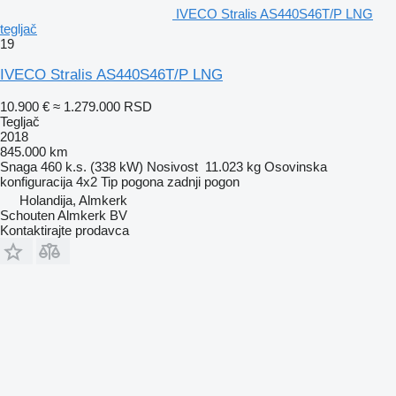
IVECO Stralis AS440S46T/P LNG
tegljač
19
IVECO Stralis AS440S46T/P LNG
10.900 €
≈ 1.279.000 RSD
Tegljač
2018
845.000 km
Snaga
460 k.s. (338 kW)
Nosivost
11.023 kg
Osovinska
konfiguracija
4x2
Tip pogona
zadnji pogon
Holandija, Almkerk
Schouten Almkerk BV
Kontaktirajte prodavca