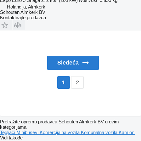
Евро
Euro 5
Snaga
272 k.s. (200 kW)
Nosivost
5.850 kg
Holandija, Almkerk
Schouten Almkerk BV
Kontaktirajte prodavca
Sledeća
2
1
Pretražite opremu prodavca Schouten Almkerk BV u ovim
kategorijama
Tegljači
Minibusevi
Komercijalna vozila
Komunalna vozila
Kamioni
Vidi takođe