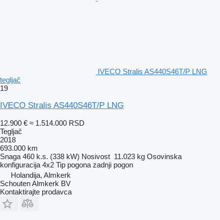
IVECO Stralis AS440S46T/P LNG
tegljač
19
IVECO Stralis AS440S46T/P LNG
12.900 €
≈ 1.514.000 RSD
Tegljač
2018
693.000 km
Snaga
460 k.s. (338 kW)
Nosivost
11.023 kg
Osovinska
konfiguracija
4x2
Tip pogona
zadnji pogon
Holandija, Almkerk
Schouten Almkerk BV
Kontaktirajte prodavca