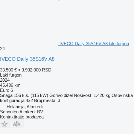
IVECO Daily 35S16V A8 laki furgon
24
IVECO Daily 35S16V A8
33.500 €
≈ 3.932.000 RSD
Laki furgon
2024
45.436 km
Euro 6
Snaga
156 k.s. (115 kW)
Gorivo
dizel
Nosivost
1.420 kg
Osovinska
konfiguracija
4x2
Broj mesta
3
Holandija, Almkerk
Schouten Almkerk BV
Kontaktirajte prodavca