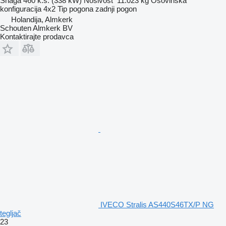
Snaga
460 k.s. (338 kW)
Nosivost
11.023 kg
Osovinska
konfiguracija
4x2
Tip pogona
zadnji pogon
Holandija, Almkerk
Schouten Almkerk BV
Kontaktirajte prodavca
IVECO Stralis AS440S46TX/P NG
tegljač
23