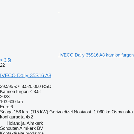
IVECO Daily 35S16 A8 kamion furgon
< 3.5t
22
IVECO Daily 35S16 A8
29.995 €
≈ 3.520.000 RSD
Kamion furgon < 3.5t
2023
103.600 km
Euro 6
Snaga
156 k.s. (115 kW)
Gorivo
dizel
Nosivost
1.060 kg
Osovinska
konfiguracija
4x2
Holandija, Almkerk
Schouten Almkerk BV
Kontaktirajte prodavca