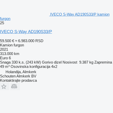
IVECO S-Way AD190S33/P kamion
furgon
25
IVECO S-Way AD190S33/P
59.500 €
≈ 6.983.000 RSD
Kamion furgon
2021
313.000 km
Euro 6
Snaga
330 k.s. (243 kW)
Gorivo
dizel
Nosivost
9.387 kg
Zapremina
49 m³
Osovinska konfiguracija
4x2
Holandija, Almkerk
Schouten Almkerk BV
Kontaktirajte prodavca