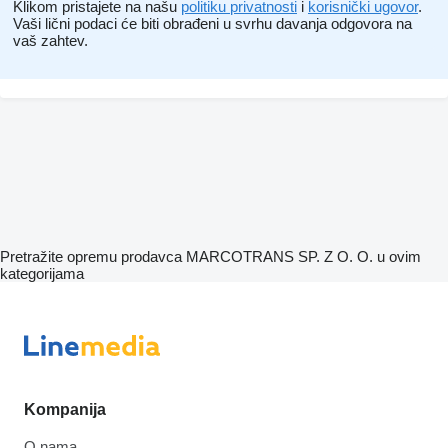
Klikom pristajete na našu
politiku privatnosti
i
korisnički ugovor
.
Vaši lični podaci će biti obrađeni u svrhu davanja odgovora na
vaš zahtev.
Pretražite opremu prodavca MARCOTRANS SP. Z O. O. u ovim
kategorijama
Kompanija
O nama