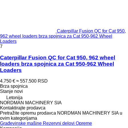
Caterpillar Fusion QC for Cat 950,
962 wheel loaders brza spojnica za Cat 950-962 Wheel
Loaders
7
Caterpillar Fusion QC for Cat 950, 962 wheel
loaders brza spojnica za Cat 950-962 Wheel
Loaders
4.750 €
≈ 557.500 RSD
Brza spojnica
Stanje
novi
Letonija
NORDMAN MACHINERY SIA
Kontaktirajte prodavca
Pretražite opremu prodavca NORDMAN MACHINERY SIA u
ovim kategorijama
Građevinske mašine
Rezervni delovi
Opreme