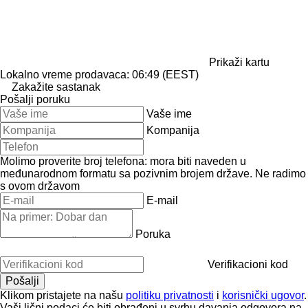
Prikaži kartu
Lokalno vreme prodavaca: 06:49 (EEST)
Zakažite sastanak
Pošalji poruku
Vaše ime
Kompanija
Molimo proverite broj telefona: mora biti naveden u
međunarodnom formatu sa pozivnim brojem države.
Ne radimo
s ovom državom
E-mail
Poruka
Verifikacioni kod
Klikom pristajete na našu
politiku privatnosti
i
korisnički ugovor
.
Vaši lični podaci će biti obrađeni u svrhu davanja odgovora na