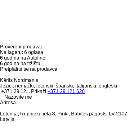
Provereni prodavac
Na lageru:
6 oglasa
6
godina na Autoline
6
godina na tržištu
Pretplatite se na prodavca
Kārlis Nordmanis
Jezici:
nemački, letonski, španski, italijanski, engleski
+371 29 12...
Prikaži
+371 29 121 620
Nazovite me
Adresa
Letonija, Rūpnieku iela 8, Piņķi, Babītes pagasts, LV-2107,
Latvija