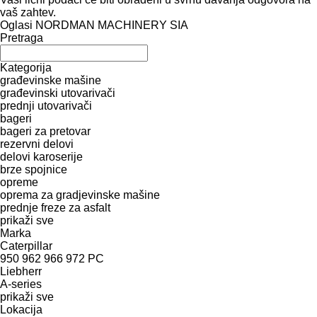
vaš zahtev.
Oglasi NORDMAN MACHINERY SIA
Pretraga
Kategorija
građevinske mašine
građevinski utovarivači
prednji utovarivači
bageri
bageri za pretovar
rezervni delovi
delovi karoserije
brze spojnice
opreme
oprema za gradjevinske mašine
prednje freze za asfalt
prikaži sve
Marka
Caterpillar
950
962
966
972
PC
Liebherr
A-series
prikaži sve
Lokacija