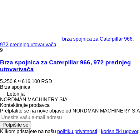
brza spojnica za Caterpillar 966,
972 prednjeg utovarivača
9
Brza spojnica za Caterpillar 966, 972 prednjeg
utovarivača
5.250 €
≈ 616.100 RSD
Brza spojnica
Letonija
NORDMAN MACHINERY SIA
Kontaktirajte prodavca
Pretplatite se na nove objave od NORDMAN MACHINERY SIA
Potpišite se
Klikom pristajete na našu
politiku privatnosti
i
korisnički ugovor
.