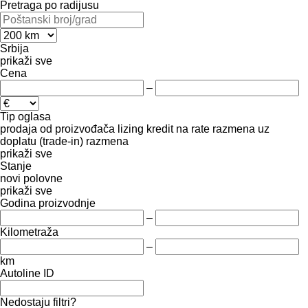
Pretraga po radijusu
Srbija
prikaži sve
Cena
–
Tip oglasa
prodaja
od proizvođača
lizing
kredit
na rate
razmena uz
doplatu (trade-in)
razmena
prikaži sve
Stanje
novi
polovne
prikaži sve
Godina proizvodnje
–
Kilometraža
–
km
Autoline ID
Nedostaju filtri?