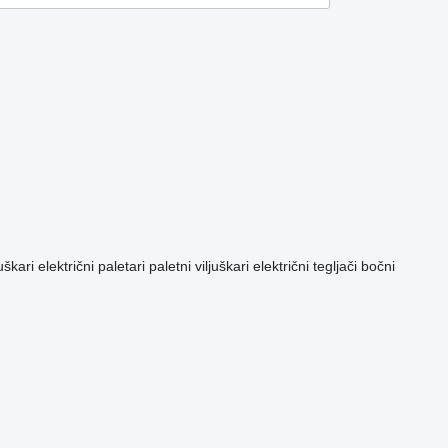
juškari
električni paletari
paletni viljuškari
električni tegljači
bočni