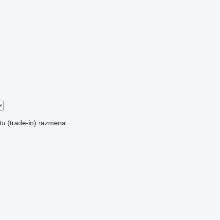
u (trade-in)
razmena