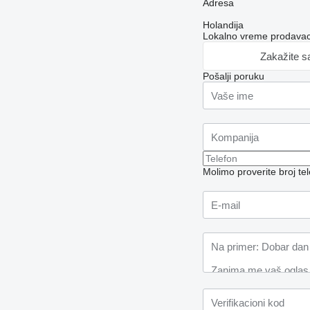
Adresa
Holandija
Lokalno vreme prodavac
Zakažite s
Pošalji poruku
Molimo proverite broj t