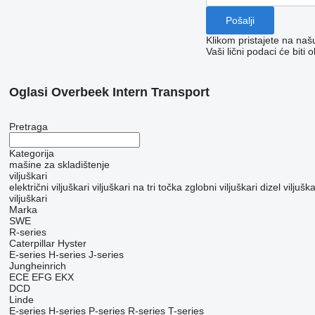
Klikom pristajete na na
Vaši lični podaci će bit
Oglasi Overbeek Intern Transport
Pretraga
Kategorija
mašine za skladištenje
viljuškari
električni viljuškari
viljuškari na tri točka
zglobni viljuškari
dizel viljuška
viljuškari
Marka
SWE
R-series
Caterpillar
Hyster
E-series
H-series
J-series
Jungheinrich
ECE
EFG
EKX
DCD
Linde
E-series
H-series
P-series
R-series
T-series