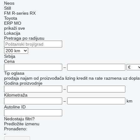
Neos
Still
FM
R-series
RX
Toyota
ERP
MO
prikaži sve
Lokacija
Pretraga po radijusu
Srbija
Cena
–
Tip oglasa
prodaja
najam
od proizvođača
lizing
kredit
na rate
razmena uz doplat
Godina proizvodnje
–
Kilometraža
–
km
Autoline ID
Nedostaju filtri?
Predložite izmenu
Pronađeno:
-