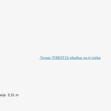
Toyota 7FBEST15 viljuškar na tri točka
anja
3,31 m