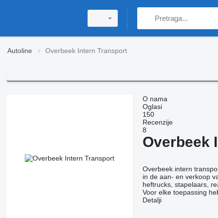
Autoline
Overbeek Intern Transport
O nama
Oglasi
150
Recenzije
8
Overbeek I
Overbeek intern transpor
in de aan- en verkoop va
heftrucks, stapelaars, re
Voor elke toepassing heb
Detalji