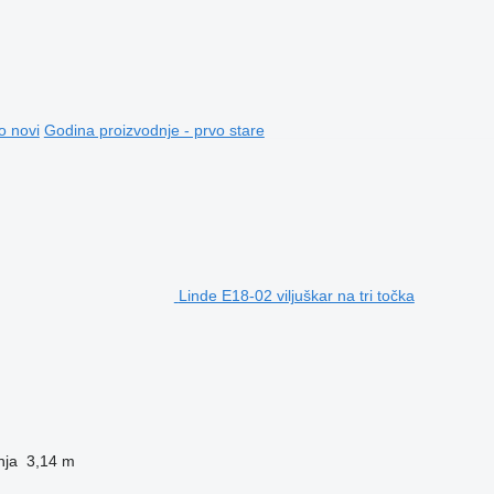
o novi
Godina proizvodnje - prvo stare
Linde E18-02 viljuškar na tri točka
nja
3,14 m