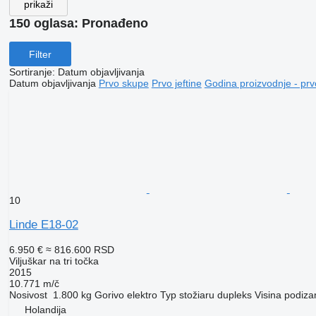
prikaži
150 oglasa:
Pronađeno
Filter
Sortiranje
:
Datum objavljivanja
Datum objavljivanja
Prvo skupe
Prvo jeftine
Godina proizvodnje - prv
10
Linde E18-02
6.950 €
≈ 816.600 RSD
Viljuškar na tri točka
2015
10.771 m/č
Nosivost
1.800 kg
Gorivo
elektro
Typ stožiaru
dupleks
Visina podiza
Holandija