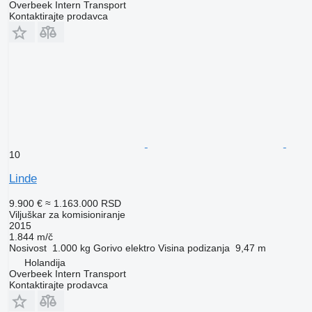
Overbeek Intern Transport
Kontaktirajte prodavca
10
Linde
9.900 €
≈ 1.163.000 RSD
Viljuškar za komisioniranje
2015
1.844 m/č
Nosivost
1.000 kg
Gorivo
elektro
Visina podizanja
9,47 m
Holandija
Overbeek Intern Transport
Kontaktirajte prodavca