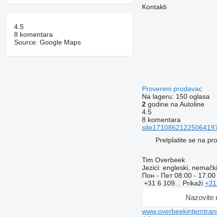
Kontakti
4.5
8 komentara
Source: Google Maps
Provereni prodavac
Na lageru:
150 oglasa
2
godine na Autoline
4.5
8 komentara
site171086212250641974
Pretplatite se na p
Tim Overbeek
Jezici:
engleski, nemački
Пон - Пет
08:00 - 17:00
+31 6 109...
Prikaži
+31
Nazovite
www.overbeekinterntrans