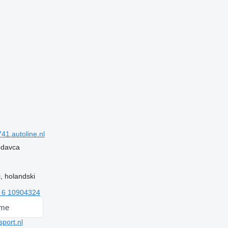
1.autoline.nl
rodavca
, holandski
 6 10904324
 me
port.nl