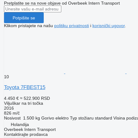
Pretplatite se na nove objave od Overbeek Intern Transport
Potpišite se
Klikom pristajete na našu
politiku privatnosti
i
korisnički ugovor
.
10
Toyota 7FBEST15
4.450 €
≈ 522.900 RSD
Viljuškar na tri točka
2016
826 m/č
Nosivost
1.500 kg
Gorivo
elektro
Typ stožiaru
standard
Visina podiz
Holandija
Overbeek Intern Transport
Kontaktirajte prodavca