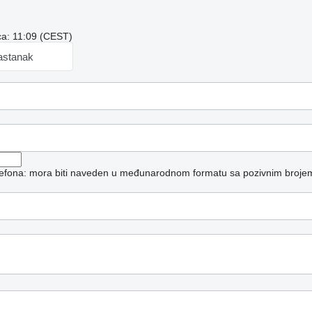
a: 11:09 (CEST)
astanak
elefona: mora biti naveden u međunarodnom formatu sa pozivnim broje