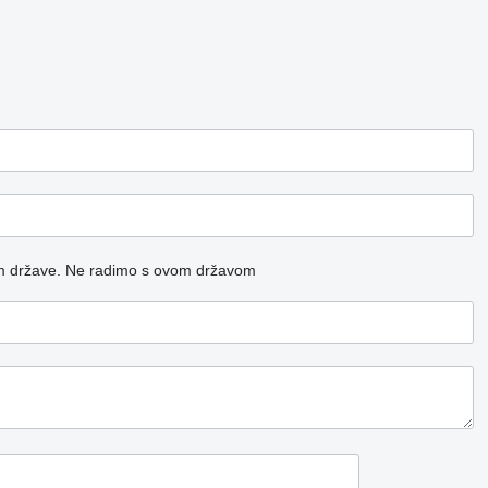
m države.
Ne radimo s ovom državom