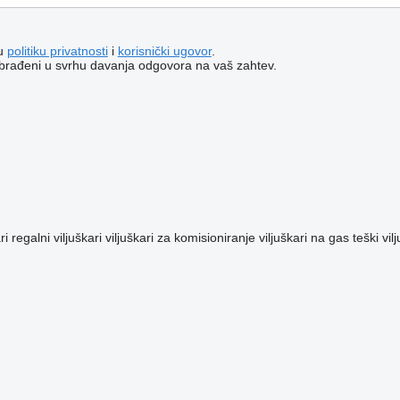
šu
politiku privatnosti
i
korisnički ugovor
.
i obrađeni u svrhu davanja odgovora na vaš zahtev.
ri
regalni viljuškari
viljuškari za komisioniranje
viljuškari na gas
teški vil