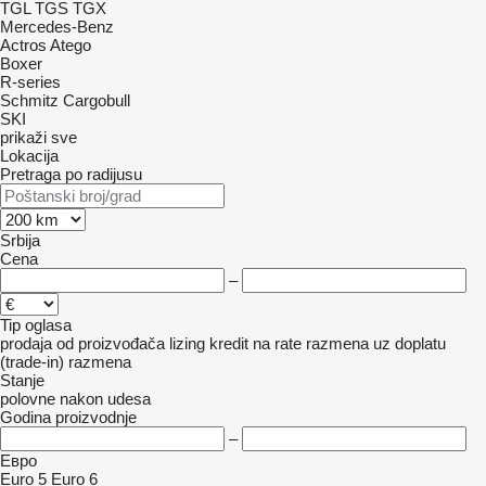
TGL
TGS
TGX
Mercedes-Benz
Actros
Atego
Boxer
R-series
Schmitz Cargobull
SKI
prikaži sve
Lokacija
Pretraga po radijusu
Srbija
Cena
–
Tip oglasa
prodaja
od proizvođača
lizing
kredit
na rate
razmena uz doplatu
(trade-in)
razmena
Stanje
polovne
nakon udesa
Godina proizvodnje
–
Евро
Euro 5
Euro 6