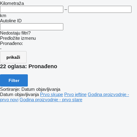
Kilometraža
–
km
Autoline ID
Nedostaju filtri?
Predložite izmenu
Pronađeno:
-
prikaži
22 oglasa:
Pronađeno
Filter
Sortiranje
:
Datum objavljivanja
Datum objavljivanja
Prvo skupe
Prvo jeftine
Godina proizvodnje -
prvo novi
Godina proizvodnje - prvo stare