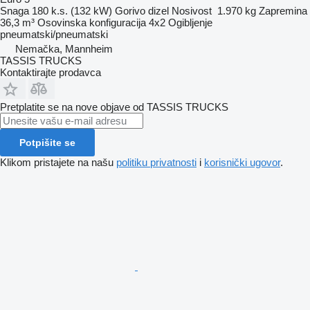
Snaga
180 k.s. (132 kW)
Gorivo
dizel
Nosivost
1.970 kg
Zapremina
36,3 m³
Osovinska konfiguracija
4x2
Ogibljenje
pneumatski/pneumatski
Nemačka, Mannheim
TASSIS TRUCKS
Kontaktirajte prodavca
Pretplatite se na nove objave od TASSIS TRUCKS
Potpišite se
Klikom pristajete na našu
politiku privatnosti
i
korisnički ugovor
.