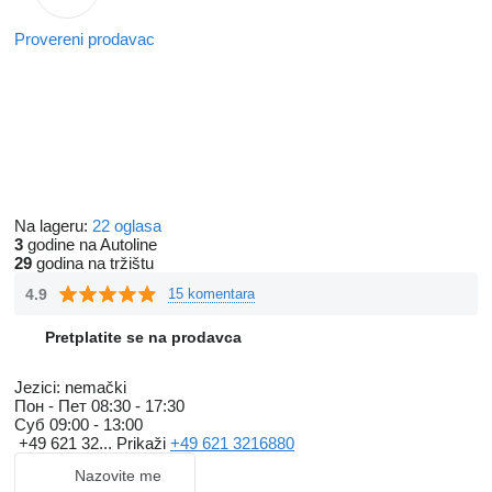
Provereni prodavac
Na lageru:
22 oglasa
3
godine na Autoline
29
godina na tržištu
4.9
15 komentara
Pretplatite se na prodavca
Jezici:
nemački
Пон - Пет
08:30 - 17:30
Суб
09:00 - 13:00
+49 621 32...
Prikaži
+49 621 3216880
Nazovite me