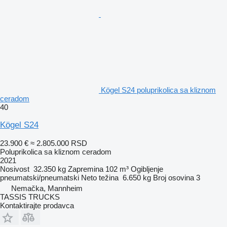
Kögel S24 poluprikolica sa kliznom
ceradom
40
Kögel S24
23.900 €
≈ 2.805.000 RSD
Poluprikolica sa kliznom ceradom
2021
Nosivost
32.350 kg
Zapremina
102 m³
Ogibljenje
pneumatski/pneumatski
Neto težina
6.650 kg
Broj osovina
3
Nemačka, Mannheim
TASSIS TRUCKS
Kontaktirajte prodavca