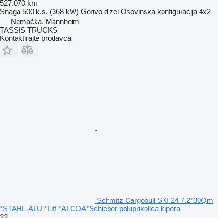
527.070 km
Snaga
500 k.s. (368 kW)
Gorivo
dizel
Osovinska konfiguracija
4x2
Nemačka, Mannheim
TASSIS TRUCKS
Kontaktirajte prodavca
Schmitz Cargobull SKI 24 7.2*30Qm
*STAHL-ALU *Lift *ALCOA*Schieber poluprikolica kipera
22