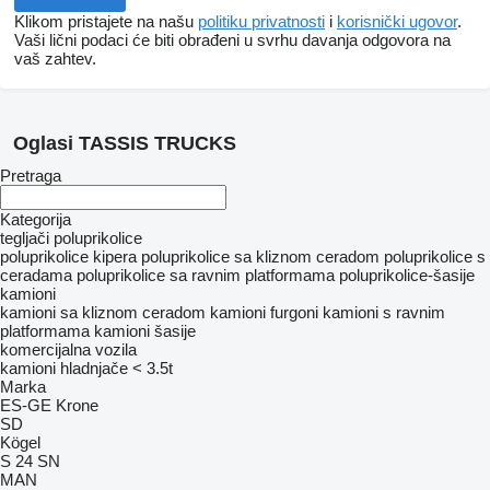
Klikom pristajete na našu
politiku privatnosti
i
korisnički ugovor
.
Vaši lični podaci će biti obrađeni u svrhu davanja odgovora na
vaš zahtev.
Oglasi TASSIS TRUCKS
Pretraga
Kategorija
tegljači
poluprikolice
poluprikolice kipera
poluprikolice sa kliznom ceradom
poluprikolice s
ceradama
poluprikolice sa ravnim platformama
poluprikolice-šasije
kamioni
kamioni sa kliznom ceradom
kamioni furgoni
kamioni s ravnim
platformama
kamioni šasije
komercijalna vozila
kamioni hladnjače < 3.5t
Marka
ES-GE
Krone
SD
Kögel
S 24
SN
MAN