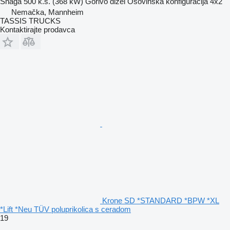
Snaga
500 k.s. (368 kW)
Gorivo
dizel
Osovinska konfiguracija
4x2
Nemačka, Mannheim
TASSIS TRUCKS
Kontaktirajte prodavca
Krone SD *STANDARD *BPW *XL
*Lift *Neu TÜV poluprikolica s ceradom
19