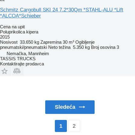
Schmitz Cargobull SKI 24 7.2*30Qm *STAHL-ALU *Lift
*ALCOA*Schieber
Cena na upit
Poluprikolica kipera
2015
Nosivost
33.650 kg
Zapremina
30 m³
Ogibljenje
pneumatski/pneumatski
Neto težina
5.350 kg
Broj osovina
3
Nemačka, Mannheim
TASSIS TRUCKS
Kontaktirajte prodavca
Sledeća
2
1