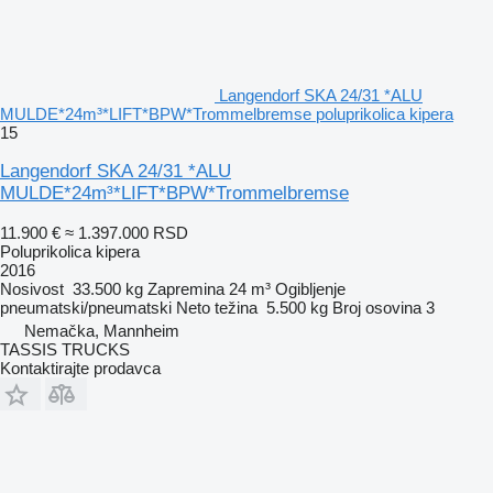
Langendorf SKA 24/31 *ALU
MULDE*24m³*LIFT*BPW*Trommelbremse poluprikolica kipera
15
Langendorf SKA 24/31 *ALU
MULDE*24m³*LIFT*BPW*Trommelbremse
11.900 €
≈ 1.397.000 RSD
Poluprikolica kipera
2016
Nosivost
33.500 kg
Zapremina
24 m³
Ogibljenje
pneumatski/pneumatski
Neto težina
5.500 kg
Broj osovina
3
Nemačka, Mannheim
TASSIS TRUCKS
Kontaktirajte prodavca