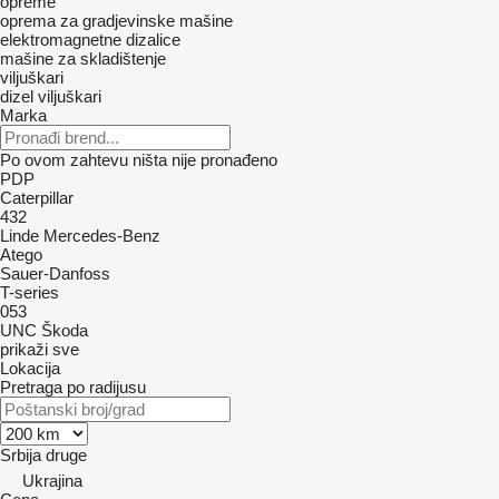
opreme
oprema za gradjevinske mašine
elektromagnetne dizalice
mašine za skladištenje
viljuškari
dizel viljuškari
Marka
Po ovom zahtevu ništa nije pronađeno
PDP
Caterpillar
432
Linde
Mercedes-Benz
Atego
Sauer-Danfoss
T-series
053
UNC
Škoda
prikaži sve
Lokacija
Pretraga po radijusu
Srbija
druge
Ukrajina