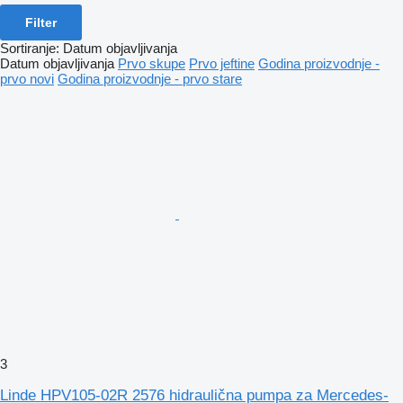
Filter
Sortiranje
:
Datum objavljivanja
Datum objavljivanja
Prvo skupe
Prvo jeftine
Godina proizvodnje -
prvo novi
Godina proizvodnje - prvo stare
3
Linde HPV105-02R 2576 hidraulična pumpa za Mercedes-