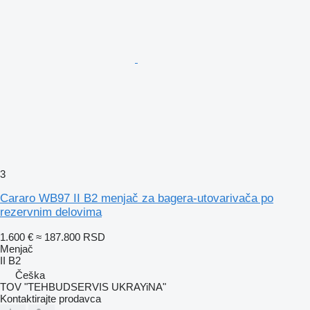
3
Cararo WB97 II B2 menjač za bagera-utovarivača po
rezervnim delovima
1.600 €
≈ 187.800 RSD
Menjač
II B2
Češka
TOV "TEHBUDSERVIS UKRAYiNA"
Kontaktirajte prodavca