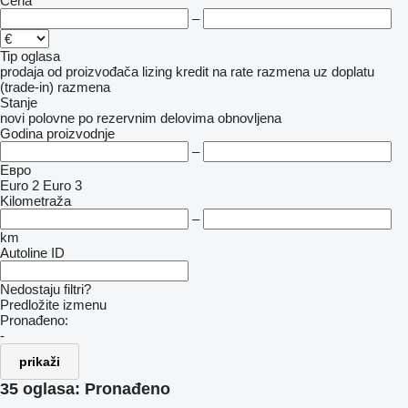
Cena
–
Tip oglasa
prodaja
od proizvođača
lizing
kredit
na rate
razmena uz doplatu
(trade-in)
razmena
Stanje
novi
polovne
po rezervnim delovima
obnovljena
Godina proizvodnje
–
Евро
Euro 2
Euro 3
Kilometraža
–
km
Autoline ID
Nedostaju filtri?
Predložite izmenu
Pronađeno:
-
prikaži
35 oglasa:
Pronađeno