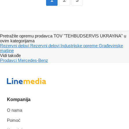
1
Pretražite opremu prodavca TOV "TEHBUDSERVIS UKRAYiNA" u
ovim kategorijama
Rezervni delovi
Rezervni delovi
Industrijske opreme
Građevinske
mašine
Vidi takođe
Prodavci Mercedes-Benz
Kompanija
O nama
Pomoć