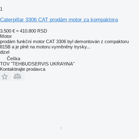
1
Caterpillar 3306 CAT prodám motor za kompaktora
3.500 €
≈ 410.800 RSD
Motor
prodám funkční motor CAT 3306 byl demontován z compaktoru
815B a je plně na motoru vyměněny trysky...
dizel
Češka
TOV "TEHBUDSERVIS UKRAYiNA"
Kontaktirajte prodavca