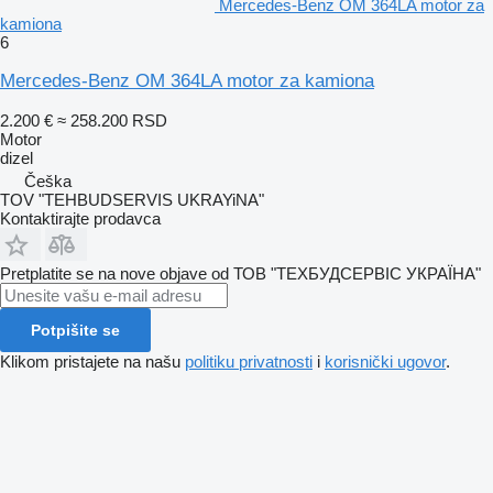
Mercedes-Benz OM 364LA motor za
kamiona
6
Mercedes-Benz OM 364LA motor za kamiona
2.200 €
≈ 258.200 RSD
Motor
dizel
Češka
TOV "TEHBUDSERVIS UKRAYiNA"
Kontaktirajte prodavca
Pretplatite se na nove objave od ТОВ "ТЕХБУДСЕРВІС УКРАЇНА"
Potpišite se
Klikom pristajete na našu
politiku privatnosti
i
korisnički ugovor
.