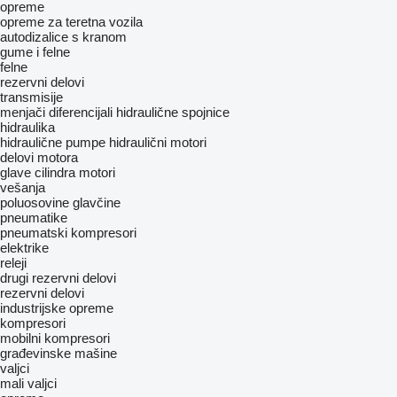
opreme
оpremе za teretna vozila
autodizalice s kranom
gume i felne
felne
rezervni delovi
transmisije
menjači
diferencijali
hidraulične spojnice
hidraulika
hidraulične pumpe
hidraulični motori
delovi motora
glave cilindra
motori
vešanja
poluosovine
glavčine
pneumatikе
pneumatski kompresori
elektrike
releji
drugi rezervni delovi
rezervni delovi
industrijske opreme
kompresori
mobilni kompresori
građevinske mašine
valjci
mali valjci