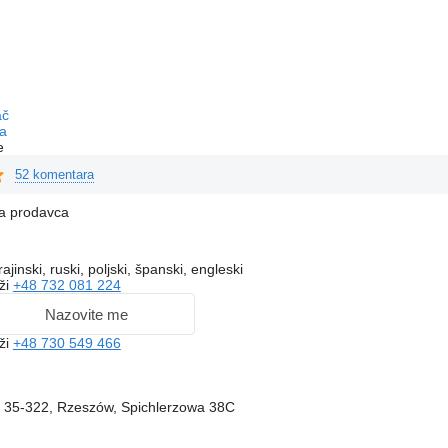
ač
a
e
52 komentara
na prodavca
ajinski, ruski, poljski, španski, engleski
ži
+48 732 081 224
Nazovite me
ži
+48 730 549 466
i, 35-322, Rzeszów, Spichlerzowa 38C