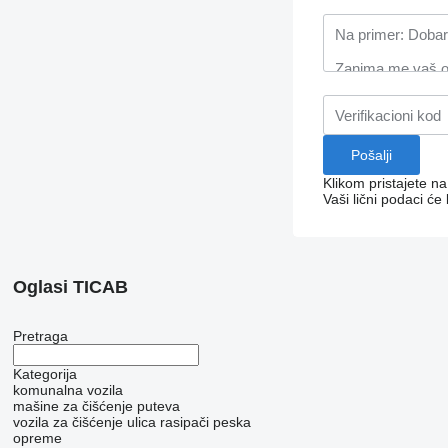
Klikom pristajete n
Vaši lični podaci ć
Oglasi TICAB
Pretraga
Kategorija
komunalna vozila
mašine za čišćenje puteva
vozila za čišćenje ulica
rasipači peska
opreme