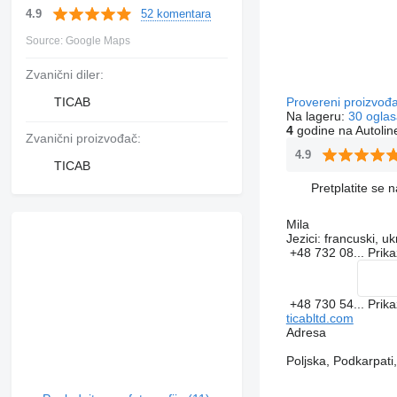
52 komentara
4.9
Source: Google Maps
Zvanični diler:
TICAB
Provereni proizvođ
Na lageru:
30 oglas
4
godine na Autolin
Zvanični proizvođač:
4.9
TICAB
Pretplatite se 
Mila
Jezici:
francuski, ukr
+48 732 08...
Prika
+48 730 54...
Prika
ticabltd.com
Adresa
Poljska, Podkarpat