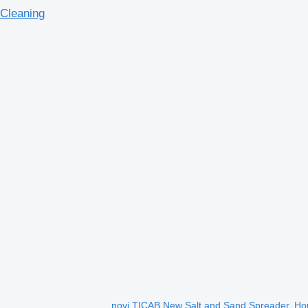
 Cleaning
novi TICAB New Salt and Sand Spreader, Hop