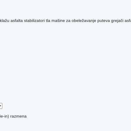
klažu asfalta
stabilizatori tla
mašine za obeležavanje puteva
grejači asf
e-in)
razmena