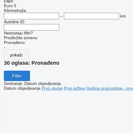
Евро
Euro 5
Kilometraža
–
km
Autoline ID
Nedostaju filtri?
Predložite izmenu
Pronađeno:
-
prikaži
30 oglasa:
Pronađeno
Filter
Sortiranje
:
Datum objavljivanja
Datum objavljivanja
Prvo skupe
Prvo jeftine
Godina proizvodnje - prv