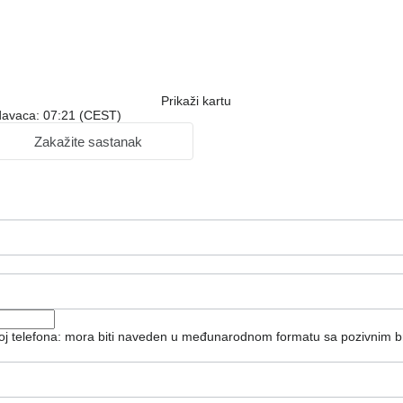
Prikaži kartu
davaca: 07:21 (CEST)
Zakažite sastanak
roj telefona: mora biti naveden u međunarodnom formatu sa pozivnim b