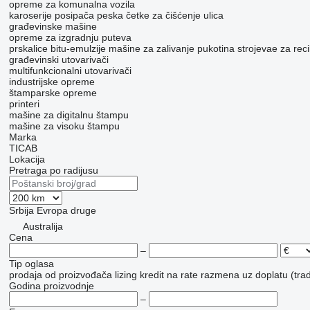
opreme za komunalna vozila
karoserije posipača peska
četke za čišćenje ulica
građevinske mašine
opreme za izgradnju puteva
prskalice bitu-emulzije
mašine za zalivanje pukotina
strojevae za reci
građevinski utovarivači
multifunkcionalni utovarivači
industrijske opreme
štamparske opreme
printeri
mašine za digitalnu štampu
mašine za visoku štampu
Marka
TICAB
Lokacija
Pretraga po radijusu
Srbija
Evropa
druge
Australija
Cena
–
Tip oglasa
prodaja
od proizvođača
lizing
kredit
na rate
razmena uz doplatu (trad
Godina proizvodnje
–