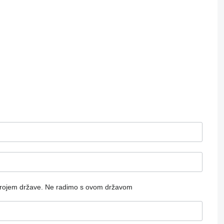
rojem države.
Ne radimo s ovom državom