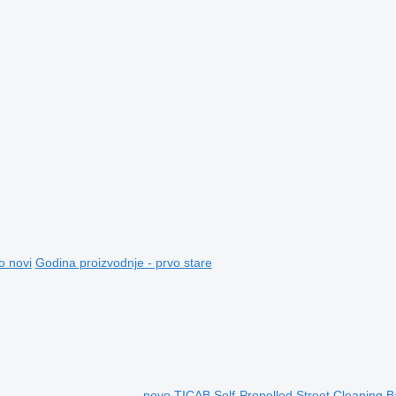
o novi
Godina proizvodnje - prvo stare
novo TICAB Self-Propelled Street Cleaning Ba