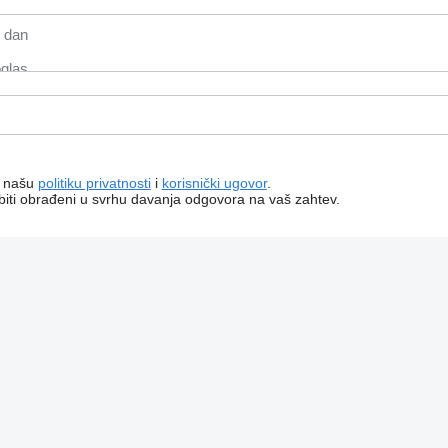
a našu
politiku privatnosti
i
korisnički ugovor
.
e biti obrađeni u svrhu davanja odgovora na vaš zahtev.