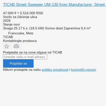
TICAB Street Sweeper UM-130 from Manufacturer, Street
47.000 €
≈ 5.516.000 RSD
Vozilo za čišćenje ulica
2026
Stanje
novi
Snaga
25.17 k.s. (18.5 kW)
Gorivo
dizel
Zapremina
0,4 m³
Francuska, Metz
TICAB
Kontaktirajte prodavca
Pretplatite se na nove objave od ТІСАВ
Potpišite se
Klikom pristajete na našu
politiku privatnosti
i
korisnički ugovor
.