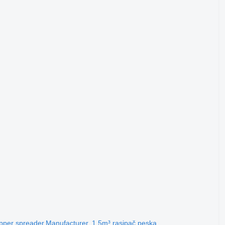
per spreader,Manufacturer, 1,5m³ rasipač peska