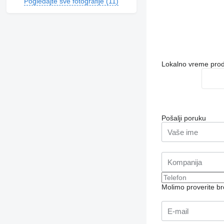
Pogledajte sve fotografije (11)
Lokalno vreme pro
Pošalji poruku
Molimo proverite b