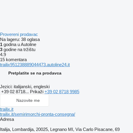
Provereni prodavac
Na lageru:
38 oglasa
1
godina u Autoline
3
godine na tržištu
4.9
15 komentara
trailix951238889044473.autoline24.it
Pretplatite se na prodavca
Jezici:
italijanski, engleski
+39 02 8718...
Prikaži
+39 02 8718 9985
Nazovite me
trailix.it
trailix.it/semirimorchi-pronta-consegna/
Adresa
Italija, Lombardija, 20025, Legnano MI, Via Carlo Pisacane, 69