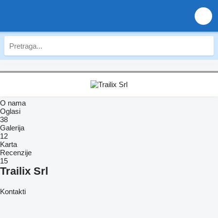
O nama
Oglasi
38
Galerija
12
Karta
Recenzije
15
Trailix Srl
Kontakti