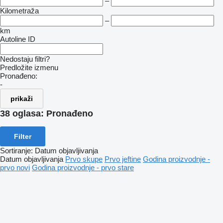
–
Kilometraža
–
km
Autoline ID
Nedostaju filtri?
Predložite izmenu
Pronađeno:
-
prikaži
38 oglasa:
Pronađeno
Filter
Sortiranje
:
Datum objavljivanja
Datum objavljivanja
Prvo skupe
Prvo jeftine
Godina proizvodnje -
prvo novi
Godina proizvodnje - prvo stare