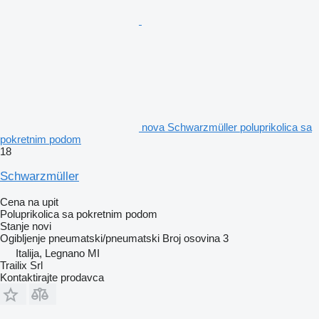
nova Schwarzmüller poluprikolica sa
pokretnim podom
18
Schwarzmüller
Cena na upit
Poluprikolica sa pokretnim podom
Stanje
novi
Ogibljenje
pneumatski/pneumatski
Broj osovina
3
Italija, Legnano MI
Trailix Srl
Kontaktirajte prodavca