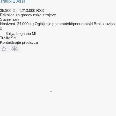
Trailix 2 Assi
35.900 €
≈ 4.213.000 RSD
Prikolica za građevinske strojeve
Stanje
novi
Nosivost
24.000 kg
Ogibljenje
pneumatski/pneumatski
Broj osovina
2
Italija, Legnano MI
Trailix Srl
Kontaktirajte prodavca