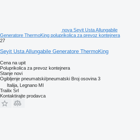
nova Seyit Usta Allungabile
Generatore ThermoKing poluprikolica za prevoz kontejnera
27
Seyit Usta Allungabile Generatore ThermoKing
Cena na upit
Poluprikolica za prevoz kontejnera
Stanje
novi
Ogibljenje
pneumatski/pneumatski
Broj osovina
3
Italija, Legnano MI
Trailix Srl
Kontaktirajte prodavca