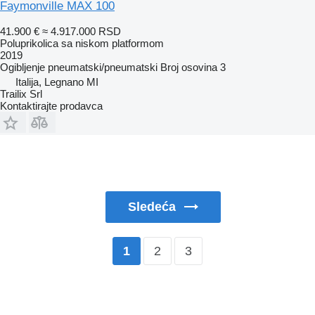
Faymonville MAX 100
41.900 €
≈ 4.917.000 RSD
Poluprikolica sa niskom platformom
2019
Ogibljenje
pneumatski/pneumatski
Broj osovina
3
Italija, Legnano MI
Trailix Srl
Kontaktirajte prodavca
Sledeća
2
3
1