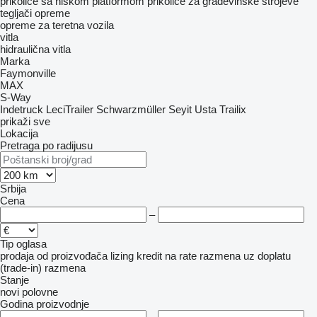
prikolice sa niskom platformom
prikolice za građevinske strojeve
tegljači
opreme
оpremе za teretna vozila
vitla
hidraulična vitla
Marka
Faymonville
MAX
S-Way
Indetruck
LeciTrailer
Schwarzmüller
Seyit Usta
Trailix
prikaži sve
Lokacija
Pretraga po radijusu
Srbija
Cena
–
Tip oglasa
prodaja
od proizvođača
lizing
kredit
na rate
razmena uz doplatu
(trade-in)
razmena
Stanje
novi
polovne
Godina proizvodnje