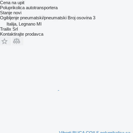
Cena na upit
Poluprikolica autotransportera
Stanje
novi
Ogibljenje
pneumatski/pneumatski
Broj osovina
3
Italija, Legnano MI
Trailix Srl
Kontaktirajte prodavca
Viberti BUCA COILS poluprikolica sa