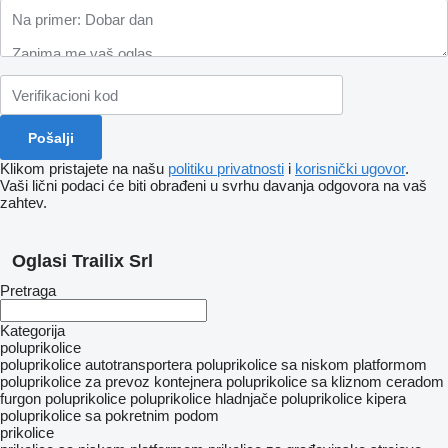
Klikom pristajete na našu
politiku privatnosti
i
korisnički ugovor
.
Vaši lični podaci će biti obrađeni u svrhu davanja odgovora na vaš
zahtev.
Oglasi Trailix Srl
Pretraga
Kategorija
poluprikolice
poluprikolice autotransportera
poluprikolice sa niskom platformom
poluprikolice za prevoz kontejnera
poluprikolice sa kliznom ceradom
furgon poluprikolice
poluprikolice hladnjače
poluprikolice kipera
poluprikolice sa pokretnim podom
prikolice