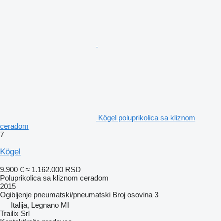
Kögel poluprikolica sa kliznom
ceradom
7
Kögel
9.900 €
≈ 1.162.000 RSD
Poluprikolica sa kliznom ceradom
2015
Ogibljenje
pneumatski/pneumatski
Broj osovina
3
Italija, Legnano MI
Trailix Srl