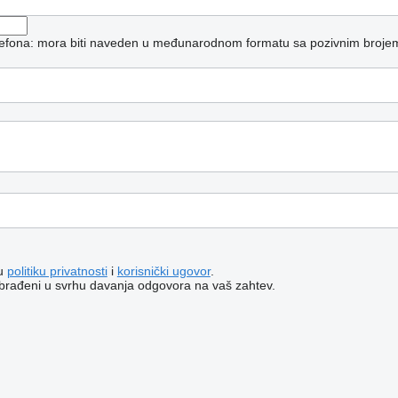
elefona: mora biti naveden u međunarodnom formatu sa pozivnim broje
šu
politiku privatnosti
i
korisnički ugovor
.
i obrađeni u svrhu davanja odgovora na vaš zahtev.