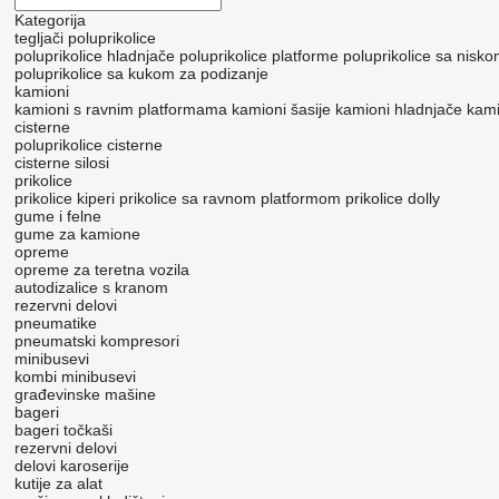
Kategorija
tegljači
poluprikolice
poluprikolice hladnjače
poluprikolice platforme
poluprikolice sa nisk
poluprikolice sa kukom za podizanje
kamioni
kamioni s ravnim platformama
kamioni šasije
kamioni hladnjače
kami
cisterne
poluprikolice cisterne
cisterne silosi
prikolice
prikolice kiperi
prikolice sa ravnom platformom
prikolice dolly
gume i felne
gume za kamione
opreme
оpremе za teretna vozila
autodizalice s kranom
rezervni delovi
pneumatikе
pneumatski kompresori
minibusevi
kombi minibusevi
građevinske mašine
bageri
bageri točkaši
rezervni delovi
delovi karoserije
kutije za alat