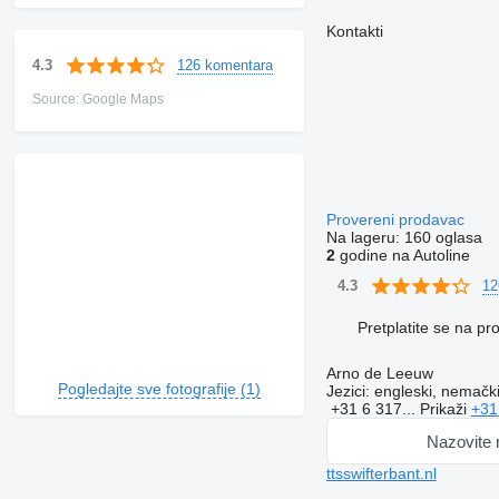
Kontakti
126 komentara
4.3
Source: Google Maps
Provereni prodavac
Na lageru:
160 oglasa
2
godine na Autoline
12
4.3
Pretplatite se na p
Arno de Leeuw
Pogledajte sve fotografije (1)
Jezici:
engleski, nemački
+31 6 317...
Prikaži
+31
Nazovite
ttsswifterbant.nl