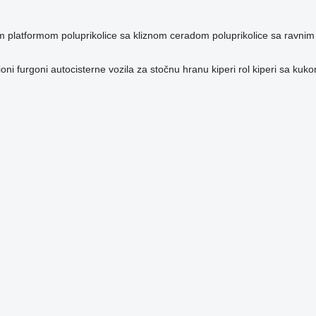
om platformom
poluprikolice sa kliznom ceradom
poluprikolice sa ravni
oni furgoni
autocisterne
vozila za stočnu hranu
kiperi
rol kiperi sa kuk