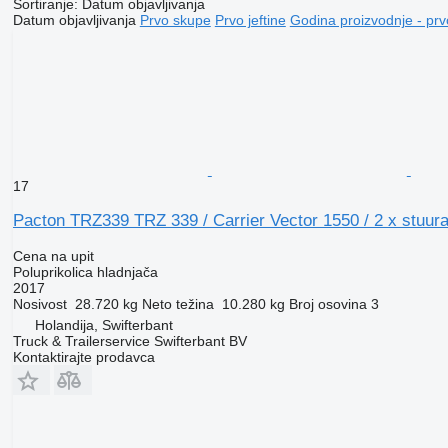
Sortiranje
:
Datum objavljivanja
Datum objavljivanja
Prvo skupe
Prvo jeftine
Godina proizvodnje - prv
17
Pacton TRZ339 TRZ 339 / Carrier Vector 1550 / 2 x stuuras 
Cena na upit
Poluprikolica hladnjača
2017
Nosivost
28.720 kg
Neto težina
10.280 kg
Broj osovina
3
Holandija, Swifterbant
Truck & Trailerservice Swifterbant BV
Kontaktirajte prodavca