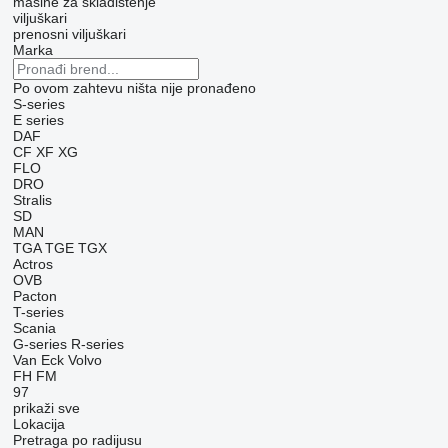
mašine za skladištenje
viljuškari
prenosni viljuškari
Marka
Po ovom zahtevu ništa nije pronađeno
S-series
E series
DAF
CF
XF
XG
FLO
DRO
Stralis
SD
MAN
TGA
TGE
TGX
Actros
OVB
Pacton
T-series
Scania
G-series
R-series
Van Eck
Volvo
FH
FM
97
prikaži sve
Lokacija
Pretraga po radijusu