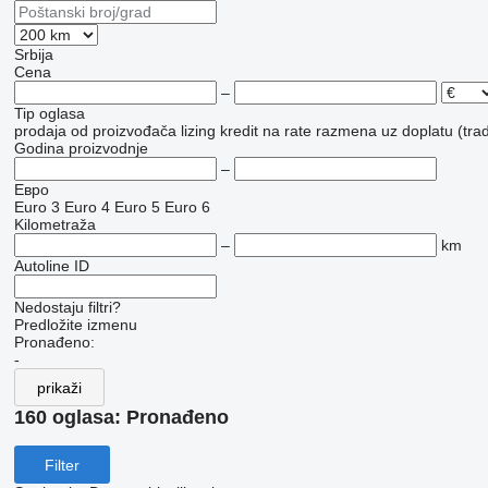
Srbija
Cena
–
Tip oglasa
prodaja
od proizvođača
lizing
kredit
na rate
razmena uz doplatu (trad
Godina proizvodnje
–
Евро
Euro 3
Euro 4
Euro 5
Euro 6
Kilometraža
–
km
Autoline ID
Nedostaju filtri?
Predložite izmenu
Pronađeno:
-
prikaži
160 oglasa:
Pronađeno
Filter