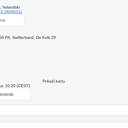
, holandski
 6 26566311
 me
255 PA, Swifterband, De Kolk 29
Prikaži kartu
a: 10:20 (CEST)
astanak