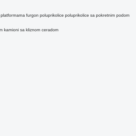
m platformama
furgon poluprikolice
poluprikolice sa pokretnim podom
om
kamioni sa kliznom ceradom