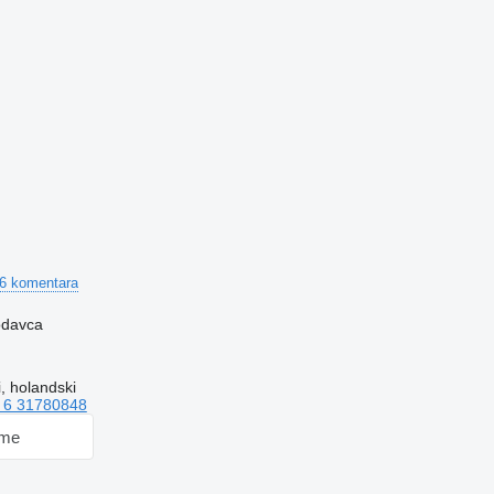
6 komentara
rodavca
, holandski
 6 31780848
 me