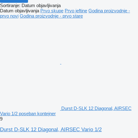
Sortiranje
:
Datum objavljivanja
Datum objavljivanja
Prvo skupe
Prvo jeftine
Godina proizvodnje -
prvo novi
Godina proizvodnje - prvo stare
Durst D-SLK 12 Diagonal, AIRSEC
Vario 1/2 poseban kontejner
9
Durst D-SLK 12 Diagonal, AIRSEC Vario 1/2