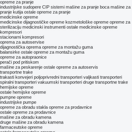
opreme za pranje
industrijske sudopere
CIP sistemi
mašine za pranje boca
mašine za
pranje kutija
ostale opreme za pranje
medicinske opreme
medicinske dijagnostičke opreme
kozmetološke opreme
opreme za
sterilizaciju
medicinski instrumenti
ostale medicinske opreme
kompresori
stacionarni kompresori
oprema za autoservise
dijagnostička oprema
opreme za montažu guma
balansirke
ostale opreme za montažu guma
opreme za autopraonice
perači pod pritiskom
mašine za peskarenje
ostale opreme za autoservis
transportne trake
trakasti konvejeri
poljoprivredni transporteri
valjkasti transporteri
spiralni transporteri
vakuumski transporteri
druge transportne trake
hemijske opreme
ostale hemijske opreme
pumpne opreme
industrijske pumpe
opreme za obradu stakla
opreme za prodavnice
ostale opreme za prodavnice
mašine za obradu kamena
druge mašine za obradu kamena
farmaceutske opreme