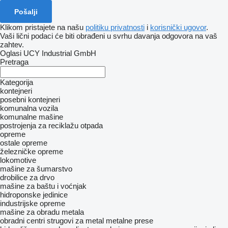
Klikom pristajete na našu
politiku privatnosti
i
korisnički ugovor
.
Vaši lični podaci će biti obrađeni u svrhu davanja odgovora na vaš
zahtev.
Oglasi UCY Industrial GmbH
Pretraga
Kategorija
kontejneri
posebni kontejneri
komunalna vozila
komunalne mašine
postrojenja za reciklažu otpada
opreme
ostale opreme
železničke opreme
lokomotive
mašine za šumarstvo
drobilice za drvo
mašine za baštu i voćnjak
hidroponske jedinice
industrijske opreme
mašine za obradu metala
obradni centri
strugovi za metal
metalne prese