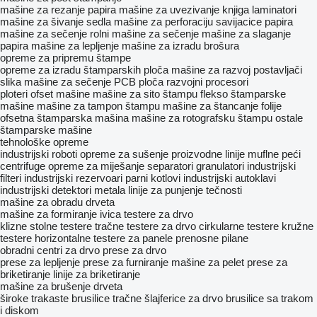
mašine za rezanje papira
mašine za uvezivanje knjiga
laminatori
mašine za šivanje sedla
mašine za perforaciju
savijacice papira
mašine za sečenje rolni
mašine za sečenje
mašine za slaganje
papira
mašine za lepljenje
mašine za izradu brošura
opreme za pripremu štampe
opreme za izradu štamparskih ploča
mašine za razvoj
postavljači
slika
mašine za sečenje PCB ploča
razvojni procesori
ploteri
ofset mašine
mašine za sito štampu
flekso štamparske
mašine
mašine za tampon štampu
mašine za štancanje folije
ofsetna štamparska mašina
mašine za rotografsku štampu
ostale
štamparske mašine
tehnološke opreme
industrijski roboti
opreme za sušenje
proizvodne linije
muflne peći
centrifuge
opreme za miješanje
separatori
granulatori
industrijski
filteri
industrijski rezervoari
parni kotlovi
industrijski autoklavi
industrijski detektori metala
linije za punjenje tečnosti
mašine za obradu drveta
mašine za formiranje ivica
testere za drvo
klizne stolne testere
tračne testere za drvo
cirkularne testere
kružne
testere
horizontalne testere za panele
prenosne pilane
obradni centri za drvo
prese za drvo
prese za lepljenje
prese za furniranje
mašine za pelet
prese za
briketiranje
linije za briketiranje
mašine za brušenje drveta
široke trakaste brusilice
tračne šlajferice za drvo
brusilice sa trakom
i diskom