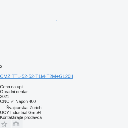
3
CMZ TTL-52-52-T1M-T2M+GL20II
Cena na upit
Obradni centar
2021
CNC
✓
Napon
400
Švајcarska, Zurich
UCY Industrial GmbH
Kontaktirajte prodavca