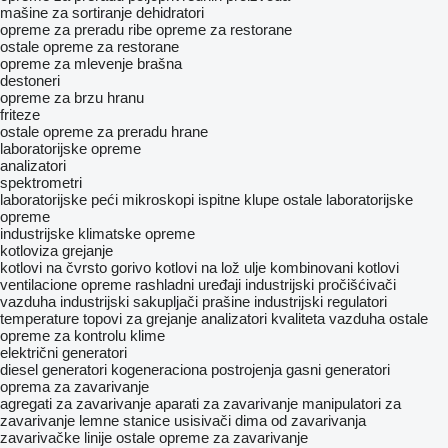
mašine za sortiranje
dehidratori
opreme za preradu ribe
opreme za restorane
ostale opreme za restorane
opreme za mlevenje brašna
destoneri
opreme za brzu hranu
friteze
ostale opreme za preradu hrane
laboratorijske opreme
analizatori
spektrometri
laboratorijske peći
mikroskopi
ispitne klupe
ostale laboratorijske
opreme
industrijske klimatske opreme
kotloviza grejanje
kotlovi na čvrsto gorivo
kotlovi na lož ulje
kombinovani kotlovi
ventilacione opreme
rashladni uređaji
industrijski pročišćivači
vazduha
industrijski sakupljači prašine
industrijski regulatori
temperature
topovi za grejanje
analizatori kvaliteta vazduha
ostale
opreme za kontrolu klime
električni generatori
diesel generatori
kogeneraciona postrojenja
gasni generatori
oprema za zavarivanje
agregati za zavarivanje
aparati za zavarivanje
manipulatori za
zavarivanje
lemne stanice
usisivači dima od zavarivanja
zavarivačke linije
ostale opreme za zavarivanje