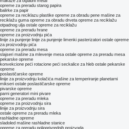
makaze za otpadni metal
opreme za preradu starog papira
balirke za papir
opreme za reciklazu plastike
opreme za obradu pene
mašine za
reciklažu guma
opreme za obradu drveta
opreme za reciklažu
otpadnog ulja
ostale opreme za reciklažu
opreme za preradu hrane
opreme za proizvodnju pića
linije za punjenje
linije za punjenje limenki
pasterizatori
ostale opreme
za proizvodnju pića
opreme za preradu mesa
slajseri
mašine za mlevenje mesa
ostale opreme za preradu mesa
pekarske opreme
konvekcione peći
rotacione peći
seckalice za hleb
ostale pekarske
opreme
poslastičarske opreme
linije za proizvodnju kolačića
mašine za temperiranje
planetarni
mikseri
ostale poslastičarske opreme
pivarske opreme
parni generatori
mini pivare
opreme za preradu mleka
opreme za proizvodnju sira
linije za proizvodnju sira
ostale opreme za preradu mleka
rashladne opreme
sladoled mašine
rashladne stanice
opreme za preradu poljoprivrednih proizvoda