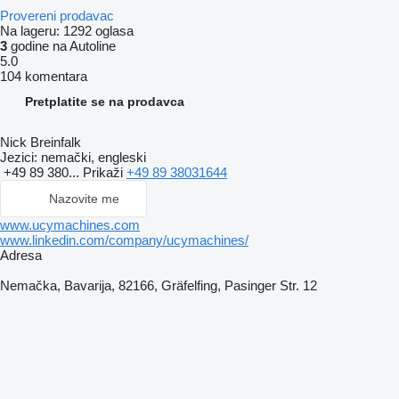
Provereni prodavac
Na lageru:
1292 oglasa
3
godine na Autoline
5.0
104 komentara
Pretplatite se na prodavca
Nick Breinfalk
Jezici:
nemački, engleski
+49 89 380...
Prikaži
+49 89 38031644
Nazovite me
www.ucymachines.com
www.linkedin.com/company/ucymachines/
Adresa
Nemačka, Bavarija, 82166, Gräfelfing, Pasinger Str. 12