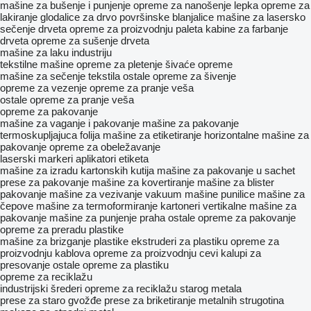
mašine za bušenje i punjenje
opreme za nanošenje lepka
opreme za
lakiranje
glodalice za drvo
površinske blanjalice
mašine za lasersko
sečenje drveta
opreme za proizvodnju paleta
kabine za farbanje
drveta
opreme za sušenje drveta
mašine za laku industriju
tekstilne mašine
opreme za pletenje
šivaće opreme
mašine za sečenje tekstila
ostale opreme za šivenje
opreme za vezenje
opreme za pranje veša
ostale opreme za pranje veša
opreme za pakovanje
mašine za vaganje i pakovanje
mašine za pakovanje
termoskupljajuca folija
mašine za etiketiranje
horizontalne mašine za
pakovanje
opreme za obeležavanje
laserski markeri
aplikatori etiketa
mašine za izradu kartonskih kutija
mašine za pakovanje u sachet
prese za pakovanje
mašine za kovertiranje
mašine za blister
pakovanje
mašine za vezivanje
vakuum mašine
punilice
mašine za
čepove
mašine za termoformiranje
kartoneri
vertikalne mašine za
pakovanje
mašine za punjenje praha
ostale opreme za pakovanje
opreme za preradu plastike
mašine za brizganje plastike
ekstruderi za plastiku
opreme za
proizvodnju kablova
opreme za proizvodnju cevi
kalupi za
presovanje
ostale opreme za plastiku
opreme za reciklažu
industrijski šrederi
opreme za reciklažu starog metala
prese za staro gvožđe
prese za briketiranje metalnih strugotina