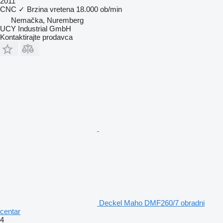
2011
CNC
✓
Brzina vretena
18.000 ob/min
Nemačka, Nuremberg
UCY Industrial GmbH
Kontaktirajte prodavca
Deckel Maho DMF260/7 obradni
centar
4