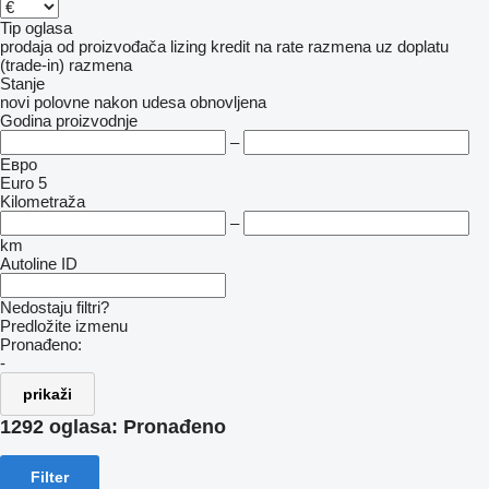
Tip oglasa
prodaja
od proizvođača
lizing
kredit
na rate
razmena uz doplatu
(trade-in)
razmena
Stanje
novi
polovne
nakon udesa
obnovljena
Godina proizvodnje
–
Евро
Euro 5
Kilometraža
–
km
Autoline ID
Nedostaju filtri?
Predložite izmenu
Pronađeno:
-
prikaži
1292 oglasa:
Pronađeno
Filter