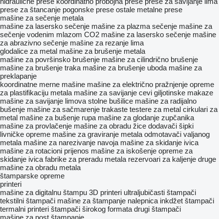
hidraulične prese
koordinatno probojna prese
prese za savijanje lima
prese za štancanje
pogonske prese
ostale metalne prese
mašine za sečenje metala
mašine za lasersko sečenje
mašine za plazma sečenje
mašine za
sečenje vodenim mlazom
CO2 mašine za lasersko sečenje
mašine
za abrazivno sečenje
mašine za rezanje lima
glodalice za metal
mašine za brušenje metala
mašine za površinsko brušenje
mašine za cilindrično brušenje
mašine za brušenje traka
mašine za brušenje uboda
mašine za
preklapanje
koordinatne merne mašine
mašine za električno pražnjenje
opreme
za plastifikaciju metala
mašine za savijanje cevi
giljotinske makaze
mašine za savijanje limova
stolne bušilice
mašine za radijalno
bušenje
mašine za sačmarenje
trakaste testere za metal
cirkulari za
metal
mašine za bušenje rupa
mašine za glodanje zupčanika
mašine za provlačenje
mašine za obradu žice
dodavači šipki
livničke opreme
mašine za graviranje metala
odmotavači valjanog
metala
mašine za narezivanje navoja
mašine za skidanje ivica
mašine za rotacioni prijenos
mašine za iskošenje
opreme za
skidanje ivica
fabrike za preradu metala
rezervoari za kaljenje
druge
mašine za obradu metala
štamparske opreme
printeri
mašine za digitalnu štampu
3D printeri
ultraljubičasti štampači
tekstilni štampači
mašine za štampanje nalepnica
inkdžet štampači
termalni printeri
štampači širokog formata
drugi štampači
mašine za post štampanje