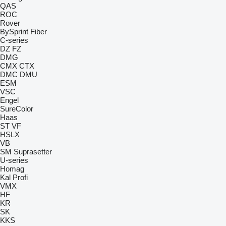
QAS
ROC
Rover
BySprint Fiber
C-series
DZ
FZ
DMG
CMX
CTX
DMC
DMU
ESM
VSC
Engel
SureColor
Haas
ST
VF
HSLX
VB
SM
Suprasetter
U-series
Homag
Kal
Profi
VMX
HF
KR
SK
KKS