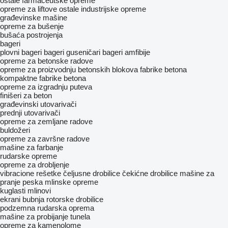
ostale farmaceutske opreme
opreme za liftove
ostale industrijske opreme
građevinske mašine
opreme za bušenje
bušaća postrojenja
bageri
plovni bageri
bageri guseničari
bageri amfibije
opreme za betonske radove
opreme za proizvodnju betonskih blokova
fabrike betona
kompaktne fabrike betona
opreme za izgradnju puteva
finišeri za beton
građevinski utovarivači
prednji utovarivači
opreme za zemljane radove
buldožeri
opreme za završne radove
mašine za farbanje
rudarske opreme
opreme za drobljenje
vibracione rešetke
čeljusne drobilice
čekićne drobilice
mašine za
pranje peska
mlinske opreme
kuglasti mlinovi
ekrani bubnja
rotorske drobilice
podzemna rudarska oprema
mašine za probijanje tunela
opreme za kamenolome