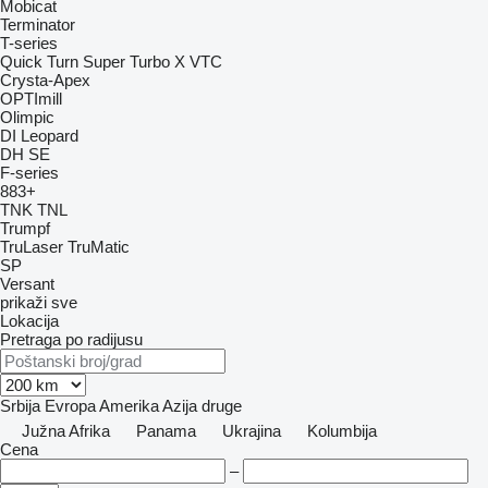
Mobicat
Terminator
T-series
Quick Turn
Super Turbo X
VTC
Crysta-Apex
OPTImill
Olimpic
DI
Leopard
DH
SE
F-series
883+
TNK
TNL
Trumpf
TruLaser
TruMatic
SP
Versant
prikaži sve
Lokacija
Pretraga po radijusu
Srbija
Evropa
Amerika
Azija
druge
Južna Afrika
Panama
Ukrajina
Kolumbija
Cena
–