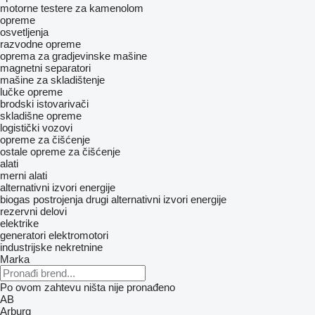
motorne testere za kamenolom
opreme
osvetljenja
razvodne opreme
oprema za gradjevinske mašine
magnetni separatori
mašine za skladištenje
lučke opreme
brodski istovarivači
skladišne opreme
logistički vozovi
opreme za čišćenje
ostale opreme za čišćenje
alati
merni alati
alternativni izvori energije
biogas postrojenja
drugi alternativni izvori energije
rezervni delovi
elektrike
generatori
elektromotori
industrijske nekretnine
Marka
Po ovom zahtevu ništa nije pronađeno
AB
Arburg