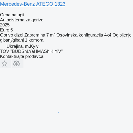
Mercedes-Benz ATEGO 1323
Cena na upit
Autocisterna za gorivo
2025
Euro 6
Gorivo
dizel
Zapremina
7 m³
Osovinska konfiguracija
4x4
Ogibljenje
gibanj/gibanj
1 komora
Ukrajina, m.Kyiv
TOV "BUDShLYaHMASh KIYiV"
Kontaktirajte prodavca