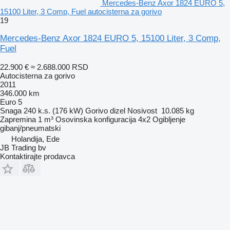
Mercedes-Benz Axor 1824 EURO 5,
15100 Liter, 3 Comp, Fuel autocisterna za gorivo
19
Mercedes-Benz Axor 1824 EURO 5, 15100 Liter, 3 Comp,
Fuel
22.900 €
≈ 2.688.000 RSD
Autocisterna za gorivo
2011
346.000 km
Euro 5
Snaga
240 k.s. (176 kW)
Gorivo
dizel
Nosivost
10.085 kg
Zapremina
1 m³
Osovinska konfiguracija
4x2
Ogibljenje
gibanj/pneumatski
Holandija, Ede
JB Trading bv
Kontaktirajte prodavca