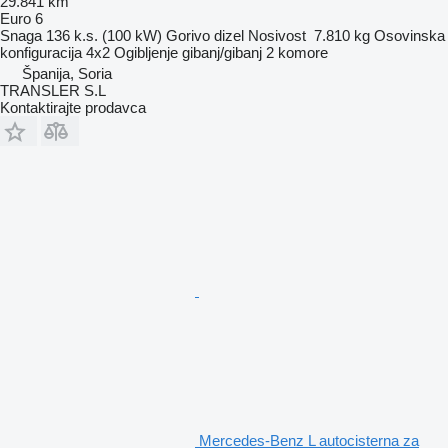
29.841 km
Euro 6
Snaga
136 k.s. (100 kW)
Gorivo
dizel
Nosivost
7.810 kg
Osovinska
konfiguracija
4x2
Ogibljenje
gibanj/gibanj
2 komore
Španija, Soria
TRANSLER S.L
Kontaktirajte prodavca
Mercedes-Benz L autocisterna za