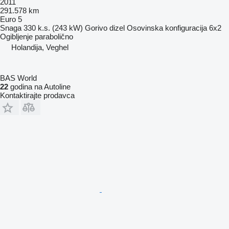
2011
291.578 km
Euro 5
Snaga
330 k.s. (243 kW)
Gorivo
dizel
Osovinska konfiguracija
6x2
Ogibljenje
parabolično
Holandija, Veghel
BAS World
22
godina na Autoline
Kontaktirajte prodavca