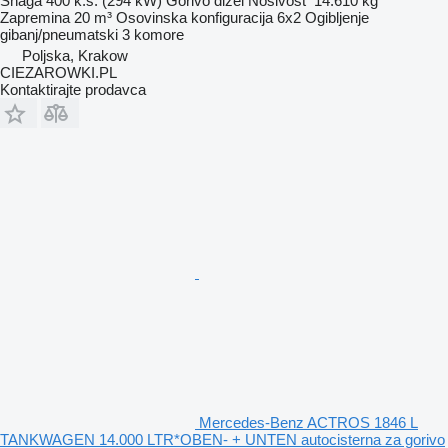
Snaga
400 k.s. (294 kW)
Gorivo
dizel
Nosivost
14.610 kg
Zapremina
20 m³
Osovinska konfiguracija
6x2
Ogibljenje
gibanj/pneumatski
3 komore
Poljska, Krakow
CIEZAROWKI.PL
Kontaktirajte prodavca
Mercedes-Benz ACTROS 1846 L
TANKWAGEN 14.000 LTR*OBEN- + UNTEN autocisterna za gorivo