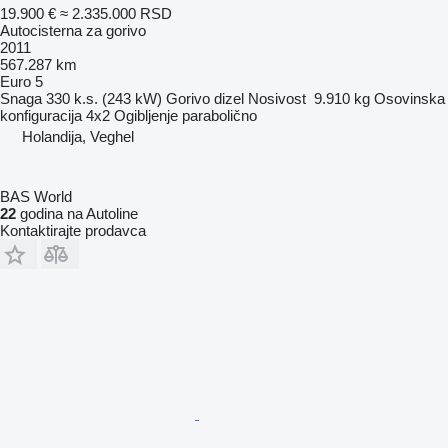
19.900 €
≈ 2.335.000 RSD
Autocisterna za gorivo
2011
567.287 km
Euro 5
Snaga
330 k.s. (243 kW)
Gorivo
dizel
Nosivost
9.910 kg
Osovinska
konfiguracija
4x2
Ogibljenje
parabolično
Holandija, Veghel
BAS World
22
godina na Autoline
Kontaktirajte prodavca