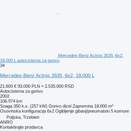
Mercedes-Benz Actros 2635, 6x2,
18.000 L autocisterna za gorivo
34
Mercedes-Benz Actros 2635, 6x2, 18.000 L
21.600 €
93.000 PLN
≈ 2.535.000 RSD
Autocisterna za gorivo
2002
106.974 km
Snaga
350 k.s. (257 kW)
Gorivo
dizel
Zapremina
18.000 m³
Osovinska konfiguracija
6x2
Ogibljenje
gibanj/pneumatski
5 komore
Poljska, Trzebień
ANRO
Kontaktirajte prodavca