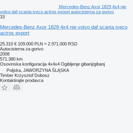
Mercedes-Benz Axor 1829 4x4 nie
volvo daf scania iveco actros export autocisterna za gorivo
33
Mercedes-Benz Axor 1829 4x4 nie volvo daf scania iveco
actros export
25.310 €
109.000 PLN
≈ 2.971.000 RSD
Autocisterna za gorivo
2008
571.380 km
Osovinska konfiguracija
4x4x4
Ogibljenje
gibanj/gibanj
Poljska, JAWORZYNA ŚLĄSKA
Timber Krzysztof Dobosz
Kontaktirajte prodavca