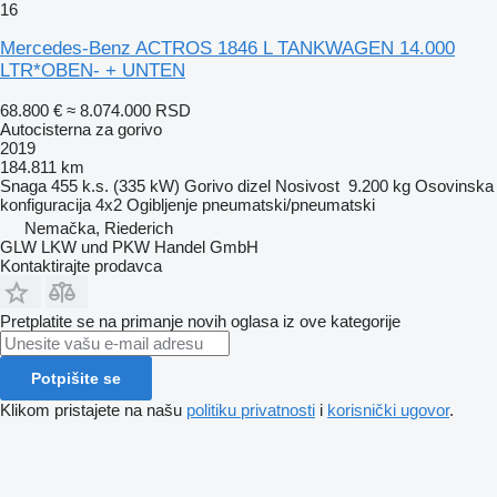
16
Mercedes-Benz ACTROS 1846 L TANKWAGEN 14.000
LTR*OBEN- + UNTEN
68.800 €
≈ 8.074.000 RSD
Autocisterna za gorivo
2019
184.811 km
Snaga
455 k.s. (335 kW)
Gorivo
dizel
Nosivost
9.200 kg
Osovinska
konfiguracija
4x2
Ogibljenje
pneumatski/pneumatski
Nemačka, Riederich
GLW LKW und PKW Handel GmbH
Kontaktirajte prodavca
Pretplatite se na primanje novih oglasa iz ove kategorije
Potpišite se
Klikom pristajete na našu
politiku privatnosti
i
korisnički ugovor
.