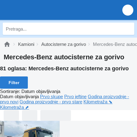
Kamioni
Autocisterne za gorivo
Mercedes-Benz autoci
Mercedes-Benz autocisterne za gorivo
81 oglasa:
Mercedes-Benz autocisterne za gorivo
Filter
Sortiranje
:
Datum objavljivanja
Datum objavljivanja
Prvo skupe
Prvo jeftine
Godina proizvodnje -
prvo novi
Godina proizvodnje - prvo stare
Kilometraža ⬊
Kilometraža ⬈