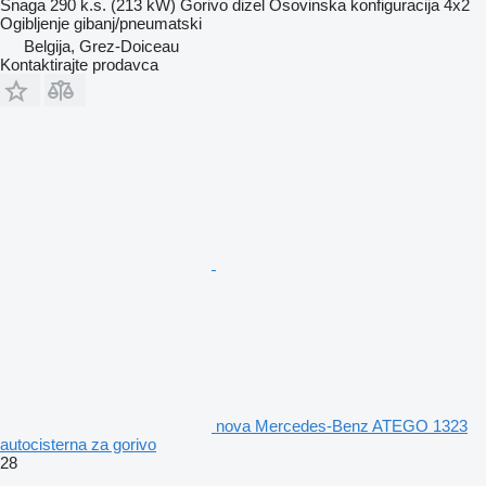
Snaga
290 k.s. (213 kW)
Gorivo
dizel
Osovinska konfiguracija
4x2
Ogibljenje
gibanj/pneumatski
Belgija, Grez-Doiceau
Kontaktirajte prodavca
nova Mercedes-Benz ATEGO 1323
autocisterna za gorivo
28