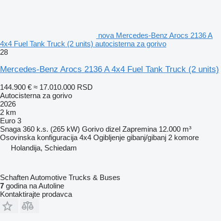
nova Mercedes-Benz Arocs 2136 A
4x4 Fuel Tank Truck (2 units) autocisterna za gorivo
28
Mercedes-Benz Arocs 2136 A 4x4 Fuel Tank Truck (2 units)
144.900 €
≈ 17.010.000 RSD
Autocisterna za gorivo
2026
2 km
Euro 3
Snaga
360 k.s. (265 kW)
Gorivo
dizel
Zapremina
12.000 m³
Osovinska konfiguracija
4x4
Ogibljenje
gibanj/gibanj
2 komore
Holandija, Schiedam
Schaften Automotive Trucks & Buses
7
godina na Autoline
Kontaktirajte prodavca