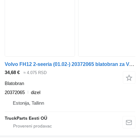
Volvo FH12 2-seeria (01.02-) 20372065 blatobran za Volvo FH12, FH16, NH12, FH, VNL780 (1993-2014) tegljača
34,68 €
≈ 4.075 RSD
Blatobran
20372065
dizel
Estonija, Tallinn
TruckParts Eesti OÜ