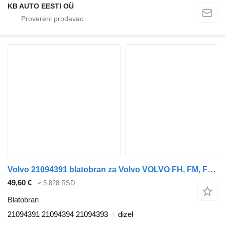
KB AUTO EESTI OÜ
Volvo 21094391 blatobran za Volvo VOLVO FH, FM, FMX-4 series (2013-) kamiona
49,60 €
≈ 5.828 RSD
Blatobran
21094391 21094394 21094393
dizel