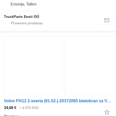
Estonija, Tallinn
TruckParts Eesti OÜ
Volvo FH12 2-seeria (01.02-) 20372065 blatobran za Volvo FH12, FH16, NH12, FH, VNL780 (1993-2014) tegljača
34,68 €
≈ 4.075 RSD