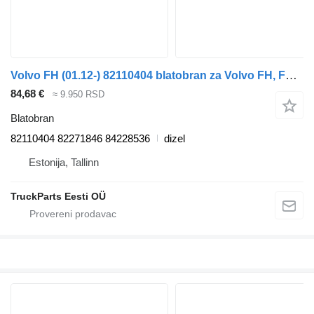
Volvo FH (01.12-) 82110404 blatobran za Volvo FH, FM, FMX-4 series (2013-) tegljača
84,68 €
≈ 9.950 RSD
Blatobran
82110404 82271846 84228536
dizel
Estonija, Tallinn
TruckParts Eesti OÜ