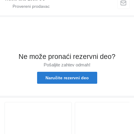
Ne može pronaći rezervni dеo?
Pošaljite zahtev odmah!
Naručite rezervni dеo