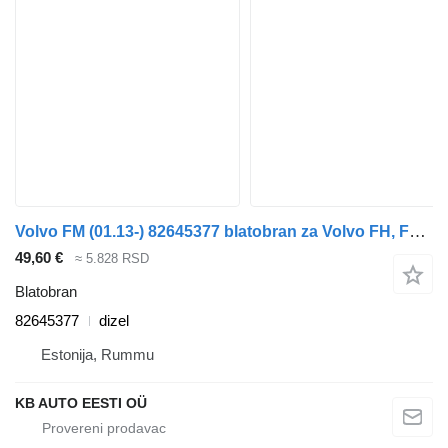
Volvo FM (01.13-) 82645377 blatobran za Volvo FH, FM, FMX-4 series (2013-) kamiona
49,60 €
≈ 5.828 RSD
Blatobran
82645377
dizel
Estonija, Rummu
KB AUTO EESTI OÜ