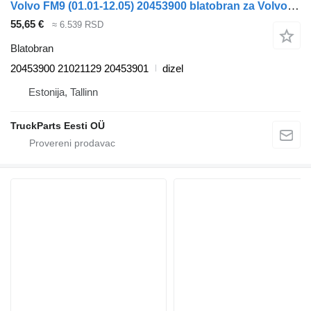
Volvo FM9 (01.01-12.05) 20453900 blatobran za Volvo FM7-FM12, FM, FMX (1998-2014) tegljača
55,65 €
≈ 6.539 RSD
Blatobran
20453900 21021129 20453901
dizel
Estonija, Tallinn
TruckParts Eesti OÜ