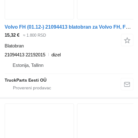
Volvo FH (01.12-) 21094413 blatobran za Volvo FH, FM, FMX-4 series (2013-) tegljača
15,32 €
≈ 1.800 RSD
Blatobran
21094413 22192015
dizel
Estonija, Tallinn
TruckParts Eesti OÜ