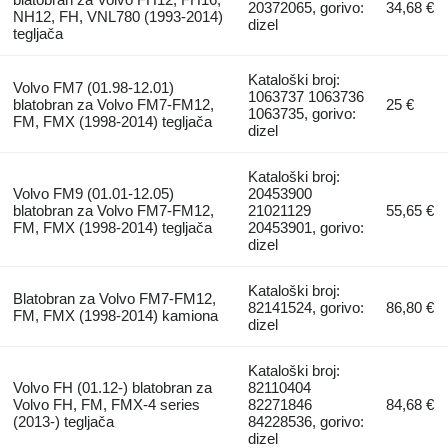
20372065, gorivo:
34,68 €
NH12, FH, VNL780 (1993-2014)
dizel
tegljača
Kataloški broj:
Volvo FM7 (01.98-12.01)
1063737 1063736
blatobran za Volvo FM7-FM12,
25 €
1063735, gorivo:
FM, FMX (1998-2014) tegljača
dizel
Kataloški broj:
Volvo FM9 (01.01-12.05)
20453900
blatobran za Volvo FM7-FM12,
21021129
55,65 €
FM, FMX (1998-2014) tegljača
20453901, gorivo:
dizel
Kataloški broj:
Blatobran za Volvo FM7-FM12,
82141524, gorivo:
86,80 €
FM, FMX (1998-2014) kamiona
dizel
Kataloški broj:
Volvo FH (01.12-) blatobran za
82110404
Volvo FH, FM, FMX-4 series
82271846
84,68 €
(2013-) tegljača
84228536, gorivo:
dizel