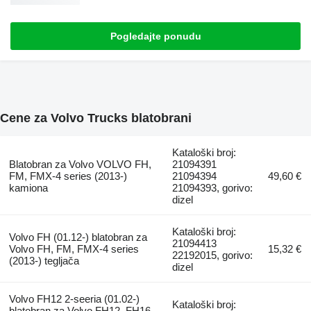
Pogledajte ponudu
Cene za Volvo Trucks blatobrani
Kataloški broj:
Blatobran za Volvo VOLVO FH,
21094391
FM, FMX-4 series (2013-)
21094394
49,60 €
kamiona
21094393, gorivo:
dizel
Kataloški broj:
Volvo FH (01.12-) blatobran za
21094413
Volvo FH, FM, FMX-4 series
15,32 €
22192015, gorivo:
(2013-) tegljača
dizel
Volvo FH12 2-seeria (01.02-)
Kataloški broj:
blatobran za Volvo FH12, FH16,