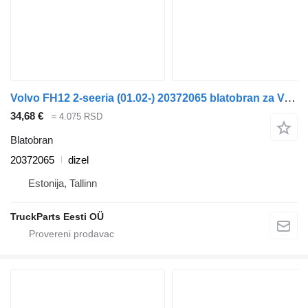
Volvo FH12 2-seeria (01.02-) 20372065 blatobran za Volvo FH12, FH16, NH12, FH, VNL780 (1993-2014) tegljača
34,68 €
≈ 4.075 RSD
Blatobran
20372065
dizel
Estonija, Tallinn
TruckParts Eesti OÜ