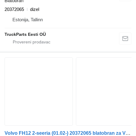
Blatobran
20372065
dizel
Estonija, Tallinn
TruckParts Eesti OÜ
Volvo FH12 2-seeria (01.02-) 20372065 blatobran za Volvo FH12, FH16, NH12, FH, VNL780 (1993-2014) tegljača