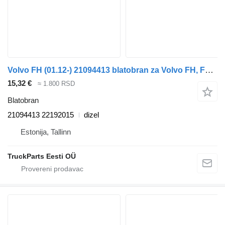
Volvo FH (01.12-) 21094413 blatobran za Volvo FH, FM, FMX-4 series (2013-) tegljača
15,32 €
≈ 1.800 RSD
Blatobran
21094413 22192015
dizel
Estonija, Tallinn
TruckParts Eesti OÜ