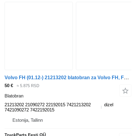
Volvo FH (01.12-) 21213202 blatobran za Volvo FH, FM, FMX-4 series (2013-) tegljača
50 €
≈ 5.875 RSD
Blatobran
21213202 21090272 22192015 7421213202
dizel
7421090272 7422192015
Estonija, Tallinn
TruckParts Eesti OÜ