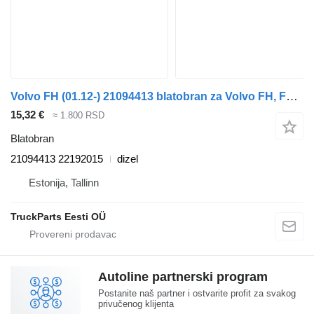
Volvo FH (01.12-) 21094413 blatobran za Volvo FH, FM, FMX-4 series (2013-) tegljača
15,32 €
≈ 1.800 RSD
Blatobran
21094413 22192015
dizel
Estonija, Tallinn
TruckParts Eesti OÜ
Autoline partnerski program
Postanite naš partner i ostvarite profit za svakog
privučenog klijenta