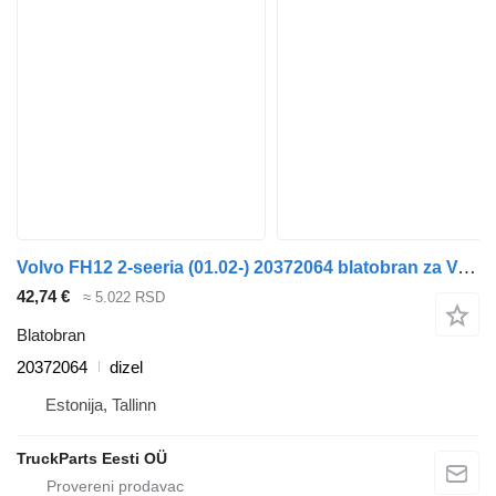
Volvo FH12 2-seeria (01.02-) 20372064 blatobran za Volvo FH12, FH16, NH12, FH, VNL780 (1993-2014) tegljača
42,74 €
≈ 5.022 RSD
Blatobran
20372064
dizel
Estonija, Tallinn
TruckParts Eesti OÜ