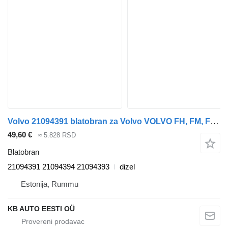
Volvo 21094391 blatobran za Volvo VOLVO FH, FM, FMX-4 series (2013-) kamiona
49,60 €
≈ 5.828 RSD
Blatobran
21094391 21094394 21094393
dizel
Estonija, Rummu
KB AUTO EESTI OÜ