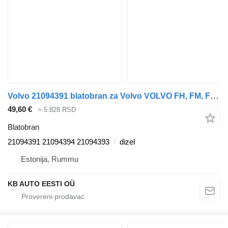
Volvo 21094391 blatobran za Volvo VOLVO FH, FM, FMX-4 series (2013-) kamiona
49,60 €
≈ 5.828 RSD
Blatobran
21094391 21094394 21094393
dizel
Estonija, Rummu
KB AUTO EESTI OÜ