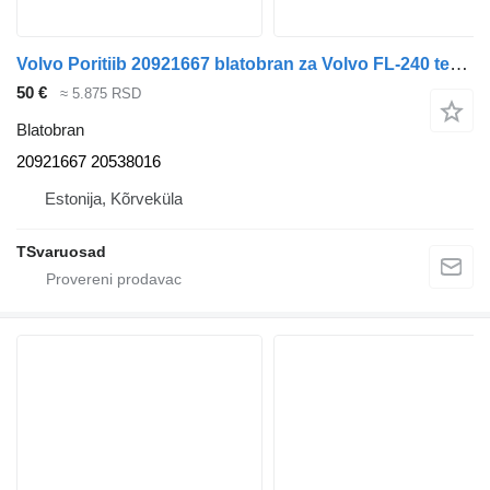
Volvo Poritiib 20921667 blatobran za Volvo FL-240 tegljača
50 €
≈ 5.875 RSD
Blatobran
20921667 20538016
Estonija, Kõrveküla
TSvaruosad