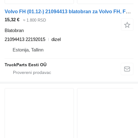
Volvo FH (01.12-) 21094413 blatobran za Volvo FH, FM, FMX-4 series (2013-) tegljača
15,32 €
≈ 1.800 RSD
Blatobran
21094413 22192015
dizel
Estonija, Tallinn
TruckParts Eesti OÜ