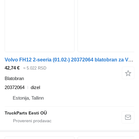
Volvo FH12 2-seeria (01.02-) 20372064 blatobran za Volvo FH12, FH16, NH12, FH, VNL780 (1993-2014) tegljača
42,74 €
≈ 5.022 RSD
Blatobran
20372064
dizel
Estonija, Tallinn
TruckParts Eesti OÜ