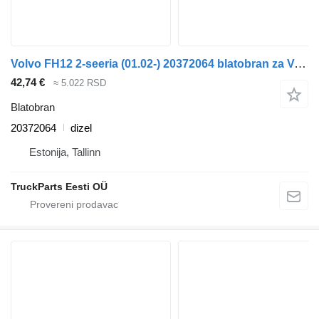
Volvo FH12 2-seeria (01.02-) 20372064 blatobran za Volvo FH12, FH16, NH12, FH, VNL780 (1993-2014) tegljača
42,74 €
≈ 5.022 RSD
Blatobran
20372064
dizel
Estonija, Tallinn
TruckParts Eesti OÜ