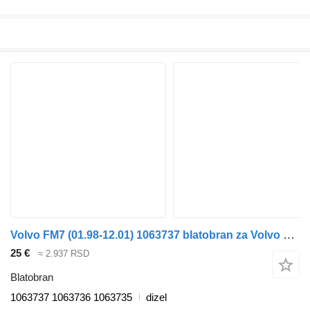
Volvo FM7 (01.98-12.01) 1063737 blatobran za Volvo FM7-FM12, FM, FMX (1998-2014) tegljača
25 €
≈ 2.937 RSD
Blatobran
1063737 1063736 1063735
dizel