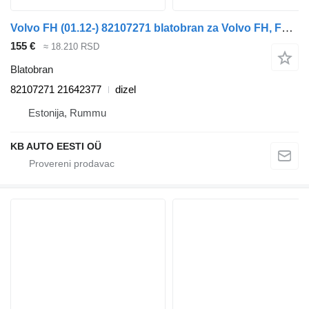
Volvo FH (01.12-) 82107271 blatobran za Volvo FH, FM, FMX-4 series (2013-) kamiona
155 €
≈ 18.210 RSD
Blatobran
82107271 21642377
dizel
Estonija, Rummu
KB AUTO EESTI OÜ