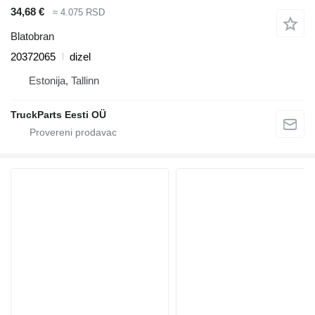
34,68 €
≈ 4.075 RSD
Blatobran
20372065
dizel
Estonija, Tallinn
TruckParts Eesti OÜ