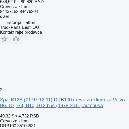
689,52 €
≈ 80.920 RSD
Crevo za klimu
84437162 84476204
dizel
Estonija, Tallinn
TruckParts Eesti OÜ
Kontaktirajte prodavca
2
Spal B12B (01.97-12.11) DRB100 crevo za klimu za Volvo
B6, B7, B9, B10, B12 bus (1978-2011) autobusa
40,32 €
≈ 4.732 RSD
Crevo za klimu
DRB100 85104931