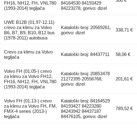
500 €
FH16, NH12, FH, VNL780
84164530 84193429
(1993-2014) tegljača
84223278, gorivo: dizel
UWE B12B (01.97-12.11)
crevo za klimu za Volvo
Kataloški broj: 20569261,
338,71 €
B6, B7, B9, B10, B12 bus
gorivo: dizel
(1978-2011) autobusa
Crevo za klimu za Volvo
Kataloški broj: 84437711
58,06 €
tegljača
Volvo FH (01.05-) crevo
Kataloški broj: 20853478
za klimu za Volvo FH12,
21272395 20556768,
201,61 €
FH16, NH12, FH, VNL780
gorivo: dizel
(1993-2014) tegljača
Volvo FH (01.13-) crevo
Kataloški broj: 84164529
za klimu za Volvo FH, FM,
84193427 84223280
789,52 €
FMX-4 series (2013-)
84243942 84437187
tegljača
84476105, gorivo: dizel