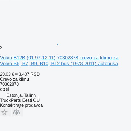
2
Volvo B12B (01.97-12.11) 70302878 crevo za klimu za
Volvo B6, B7, B9, B10, B12 bus (1978-2011) autobusa
29,03 €
≈ 3.407 RSD
Crevo za klimu
70302878
dizel
Estonija, Tallinn
TruckParts Eesti OÜ
Kontaktirajte prodavca