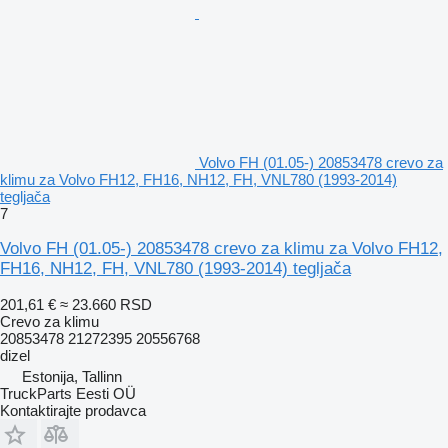
Volvo FH (01.05-) 20853478 crevo za
klimu za Volvo FH12, FH16, NH12, FH, VNL780 (1993-2014)
tegljača
7
Volvo FH (01.05-) 20853478 crevo za klimu za Volvo FH12,
FH16, NH12, FH, VNL780 (1993-2014) tegljača
201,61 €
≈ 23.660 RSD
Crevo za klimu
20853478 21272395 20556768
dizel
Estonija, Tallinn
TruckParts Eesti OÜ
Kontaktirajte prodavca