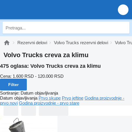
Rezervni delovi
Volvo Trucks rezervni delovi
Volvo Tr
Volvo Trucks creva za klimu
475 oglasa:
Volvo Trucks creva za klimu
Cena:
1.600 RSD - 120.000 RSD
Filter
Sortiranje
:
Datum objavljivanja
Datum objavljivanja
Prvo skupe
Prvo jeftine
Godina proizvodnje -
prvo novi
Godina proizvodnje - prvo stare