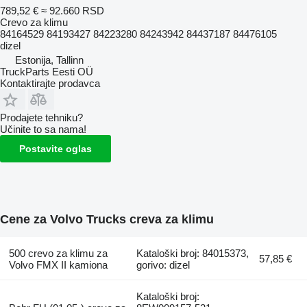
789,52 €
≈ 92.660 RSD
Crevo za klimu
84164529 84193427 84223280 84243942 84437187 84476105
dizel
Estonija, Tallinn
TruckParts Eesti OÜ
Kontaktirajte prodavca
Prodajete tehniku?
Učinite to sa nama!
Postavite oglas
Cene za Volvo Trucks creva za klimu
500 crevo za klimu za
Kataloški broj: 84015373,
57,85 €
Volvo FMX II kamiona
gorivo: dizel
Kataloški broj: