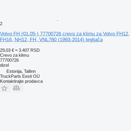
2
Volvo FH (01.05-) 77700726 crevo za klimu za Volvo FH12,
FH16, NH12, FH, VNL780 (1993-2014) tegljača
29,03 €
≈ 3.407 RSD
Crevo za klimu
77700726
dizel
Estonija, Tallinn
TruckParts Eesti OÜ
Kontaktirajte prodavca