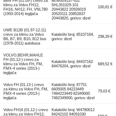
Behr FH (01.05-) crevo za
8EW009157-531
klimu za Volvo FH12,
5HL351029-101
100,81 €
FH16, NH12, FH, VNL780
20443822 20926019
(1993-2014) tegljača
20520111 20852837
20443820, gorivo: dizel
UWE B12B (01.97-12.11)
crevo za klimu za Volvo
Kataloški broj: 85107164,
298,39 €
B6, B7, B9, B10, B12 bus
gorivo: dizel
(1978-2011) autobusa
VOLVO,BEHR,MAHLE
FH (01.12-) crevo za
Kataloški broj: 84437162
klimu za Volvo FH, FM,
689,52 €
84476204, gorivo: dizel
FMX-4 series (2013-)
tegljača
Volvo FH (01.13-) crevo
Kataloški broj: 87751
za klimu za Volvo FH, FM,
6605005 84223449
79,03 €
FMX-4 series (2013-)
7484223449 82349000
tegljača
7482349000, gorivo: dizel
Volvo FH16 (01.12-) crevo
Kataloški broj: W4780012
za klimu za Volvo FH12,
84242102 84091030