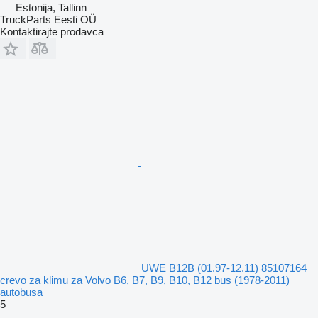
Estonija, Tallinn
TruckParts Eesti OÜ
Kontaktirajte prodavca
UWE B12B (01.97-12.11) 85107164
crevo za klimu za Volvo B6, B7, B9, B10, B12 bus (1978-2011)
autobusa
5