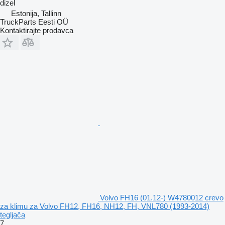
dizel
Estonija, Tallinn
TruckParts Eesti OÜ
Kontaktirajte prodavca
Volvo FH16 (01.12-) W4780012 crevo
za klimu za Volvo FH12, FH16, NH12, FH, VNL780 (1993-2014)
tegljača
7