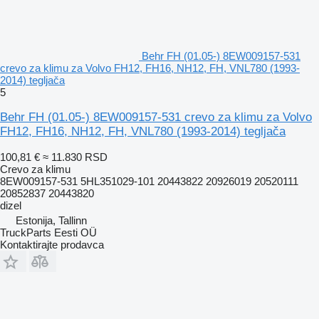
Behr FH (01.05-) 8EW009157-531
crevo za klimu za Volvo FH12, FH16, NH12, FH, VNL780 (1993-
2014) tegljača
5
Behr FH (01.05-) 8EW009157-531 crevo za klimu za Volvo
FH12, FH16, NH12, FH, VNL780 (1993-2014) tegljača
100,81 €
≈ 11.830 RSD
Crevo za klimu
8EW009157-531 5HL351029-101 20443822 20926019 20520111
20852837 20443820
dizel
Estonija, Tallinn
TruckParts Eesti OÜ
Kontaktirajte prodavca