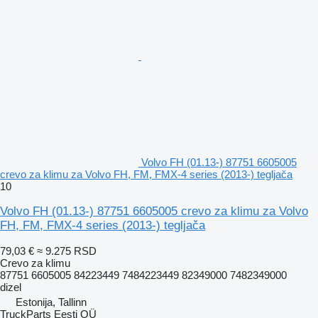
Volvo FH (01.13-) 87751 6605005
crevo za klimu za Volvo FH, FM, FMX-4 series (2013-) tegljača
10
Volvo FH (01.13-) 87751 6605005 crevo za klimu za Volvo
FH, FM, FMX-4 series (2013-) tegljača
79,03 €
≈ 9.275 RSD
Crevo za klimu
87751 6605005 84223449 7484223449 82349000 7482349000
dizel
Estonija, Tallinn
TruckParts Eesti OÜ