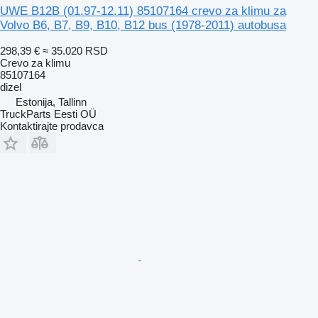
UWE B12B (01.97-12.11) 85107164 crevo za klimu za
Volvo B6, B7, B9, B10, B12 bus (1978-2011) autobusa
298,39 €
≈ 35.020 RSD
Crevo za klimu
85107164
dizel
Estonija, Tallinn
TruckParts Eesti OÜ
Kontaktirajte prodavca