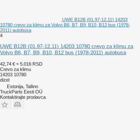
UWE B12B (01.97-12.11) 14203
10780 crevo za klimu za Volvo B6, B7, B9, B10, B12 bus (1978-
2011) autobusa
4
UWE B12B (01.97-12.11) 14203 10780 crevo za klimu za
Volvo B6, B7, B9, B10, B12 bus (1978-2011) autobusa
42,74 €
≈ 5.016 RSD
Crevo za klimu
14203 10780
dizel
Estonija, Tallinn
TruckParts Eesti OÜ
Kontaktirajte prodavca