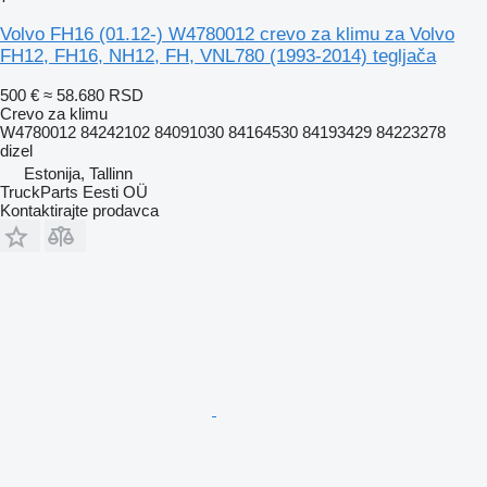
Volvo FH16 (01.12-) W4780012 crevo za klimu za Volvo
FH12, FH16, NH12, FH, VNL780 (1993-2014) tegljača
500 €
≈ 58.680 RSD
Crevo za klimu
W4780012 84242102 84091030 84164530 84193429 84223278
dizel
Estonija, Tallinn
TruckParts Eesti OÜ
Kontaktirajte prodavca