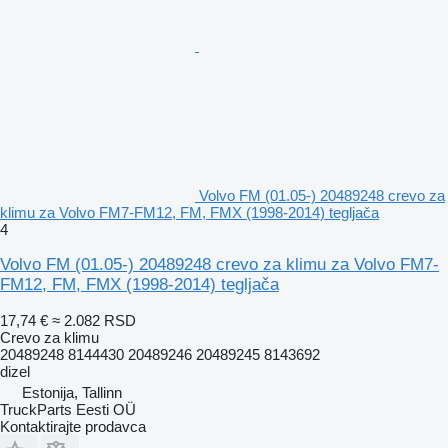
Volvo FM (01.05-) 20489248 crevo za
klimu za Volvo FM7-FM12, FM, FMX (1998-2014) tegljača
4
Volvo FM (01.05-) 20489248 crevo za klimu za Volvo FM7-
FM12, FM, FMX (1998-2014) tegljača
17,74 €
≈ 2.082 RSD
Crevo za klimu
20489248 8144430 20489246 20489245 8143692
dizel
Estonija, Tallinn
TruckParts Eesti OÜ
Kontaktirajte prodavca