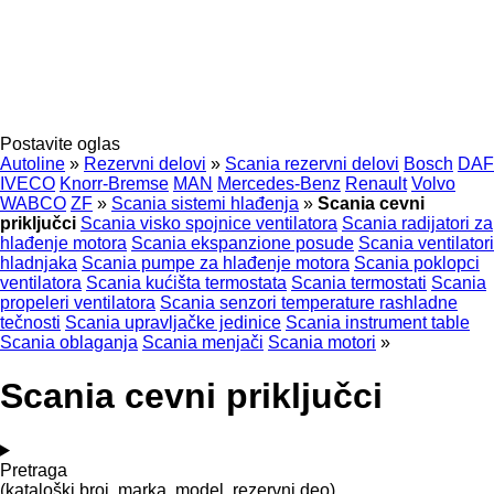
Postavite oglas
Autoline
»
Rezervni delovi
»
Scania rezervni delovi
Bosch
DAF
IVECO
Knorr-Bremse
MAN
Mercedes-Benz
Renault
Volvo
WABCO
ZF
»
Scania sistemi hlađenja
»
Scania cevni
priključci
Scania visko spojnice ventilatora
Scania radijatori za
hlađenje motora
Scania ekspanzione posude
Scania ventilatori
hladnjaka
Scania pumpe za hlađenje motora
Scania poklopci
ventilatora
Scania kućišta termostata
Scania termostati
Scania
propeleri ventilatora
Scania senzori temperature rashladne
tečnosti
Scania upravljačke jedinice
Scania instrument table
Scania oblaganja
Scania menjači
Scania motori
»
Scania cevni priključci
Pretraga
(kataloški broj, marka, model, rezervni deo)