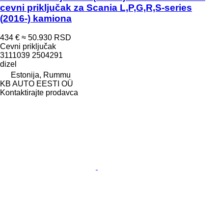
cevni priključak za Scania L,P,G,R,S-series
(2016-) kamiona
434 €
≈ 50.930 RSD
Cevni priključak
3111039 2504291
dizel
Estonija, Rummu
KB AUTO EESTI OÜ
Kontaktirajte prodavca