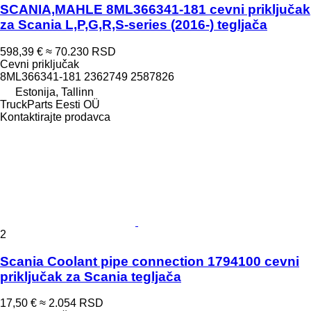
SCANIA,MAHLE 8ML366341-181 cevni priključak
za Scania L,P,G,R,S-series (2016-) tegljača
598,39 €
≈ 70.230 RSD
Cevni priključak
8ML366341-181 2362749 2587826
Estonija, Tallinn
TruckParts Eesti OÜ
Kontaktirajte prodavca
2
Scania Coolant pipe connection 1794100 cevni
priključak za Scania tegljača
17,50 €
≈ 2.054 RSD