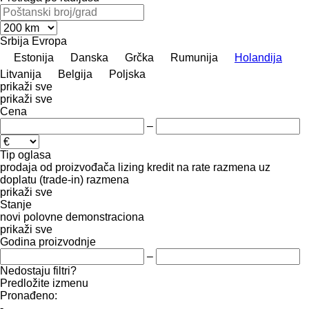
Srbija
Evropa
Estonija
Danska
Grčka
Rumunija
Holandija
Litvanija
Belgija
Poljska
prikaži sve
prikaži sve
Cena
–
Tip oglasa
prodaja
od proizvođača
lizing
kredit
na rate
razmena uz
doplatu (trade-in)
razmena
prikaži sve
Stanje
novi
polovne
demonstraciona
prikaži sve
Godina proizvodnje
–
Nedostaju filtri?
Predložite izmenu
Pronađeno:
-