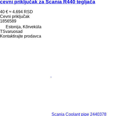
cevni priključak za Scania R440 tegljača
40 €
≈ 4.694 RSD
Cevni priključak
1856589
Estonija, Kõrveküla
TSvaruosad
Kontaktirajte prodavca
Scania Coolant pipe 2440378