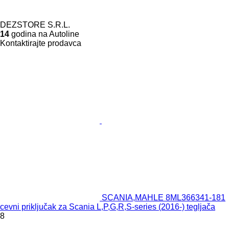
DEZSTORE S.R.L.
14
godina na Autoline
Kontaktirajte prodavca
SCANIA,MAHLE 8ML366341-181
cevni priključak za Scania L,P,G,R,S-series (2016-) tegljača
8