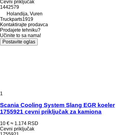
Cevni priključak
1442579
Holandija, Vuren
Truckparts1919
Kontaktirajte prodavca
Prodajete tehniku?
Učinite to sa nama!
Postavite oglas
1
Scania Cooling System Slang EGR koeler
1755921 cevni priključak za kamiona
10 €
≈ 1.174 RSD
Cevni priključak
1755921