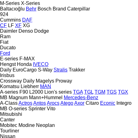
M-Series
X-Series
Baltacıoğlu
Behr
Bosch
Brand
Caterpillar
924
Cummins
DAF
CF
LF
XF
XG
Daimler
Denso
Dodge
Ram
Fiat
Ducato
Ford
E-series
F-MAX
Hengst
Honda
IVECO
Daily
EuroCargo
S-Way
Stralis
Trakker
Irisbus
Crossway
Daily
Magelys
Proway
Komatsu
Liebherr
MAN
A-series
F90
L2000
Lion's series
TGA
TGL
TGM
TGS
TGX
MB
Magnum
Mann+Hummel
Mercedes-Benz
A-Class
Actros
Antos
Arocs
Atego
Axor
Citaro
Econic
Integro
MB
O-series
Sprinter
Vito
Mitsubishi
Canter
Mobitec
Modine
Neoplan
Tourliner
Nissan