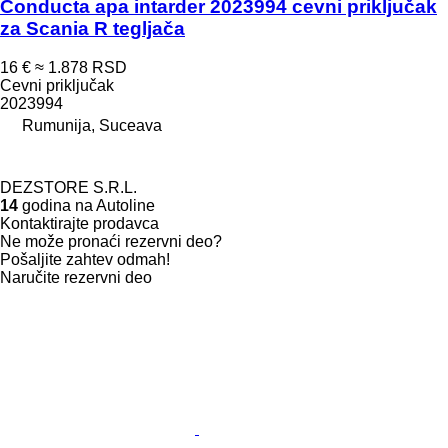
Conducta apa intarder 2023994 cevni priključak
za Scania R tegljača
16 €
≈ 1.878 RSD
Cevni priključak
2023994
Rumunija, Suceava
DEZSTORE S.R.L.
14
godina na Autoline
Kontaktirajte prodavca
Ne može pronaći rezervni dеo?
Pošaljite zahtev odmah!
Naručite rezervni dеo