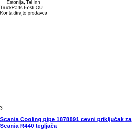
Estonija, Tallinn
TruckParts Eesti OÜ
Kontaktirajte prodavca
3
Scania Cooling pipe 1878891 cevni priključak za
Scania R440 tegljača