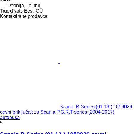
Estonija, Tallinn
TruckParts Eesti OÜ
Kontaktirajte prodavca
Scania R-Series (01.13-) 1859029
cevni priključak za Scania P,G,R,T-series (2004-2017)
autobusa
5