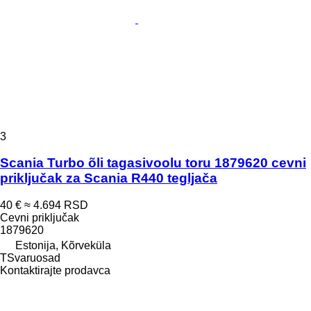
3
Scania Turbo õli tagasivoolu toru 1879620 cevni
priključak za Scania R440 tegljača
40 €
≈ 4.694 RSD
Cevni priključak
1879620
Estonija, Kõrveküla
TSvaruosad
Kontaktirajte prodavca