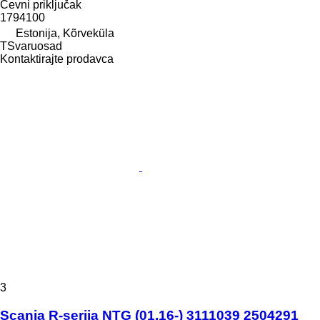
Cevni priključak
1794100
Estonija, Kõrveküla
TSvaruosad
Kontaktirajte prodavca
3
Scania R-seriјa NTG (01.16-) 3111039 2504291