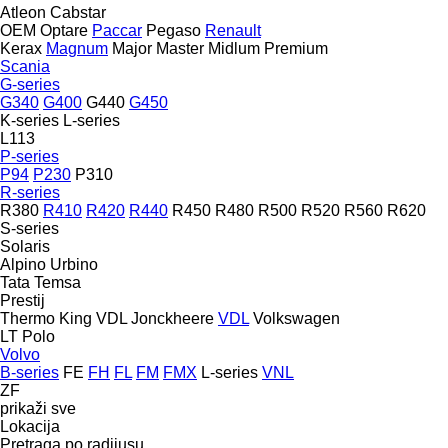
Atleon
Cabstar
OEM
Optare
Paccar
Pegaso
Renault
Kerax
Magnum
Major
Master
Midlum
Premium
Scania
G-series
G340
G400
G440
G450
K-series
L-series
L113
P-series
P94
P230
P310
R-series
R380
R410
R420
R440
R450
R480
R500
R520
R560
R620
S-series
Solaris
Alpino
Urbino
Tata
Temsa
Prestij
Thermo King
VDL Jonckheere
VDL
Volkswagen
LT
Polo
Volvo
B-series
FE
FH
FL
FM
FMX
L-series
VNL
ZF
prikaži sve
Lokacija
Pretraga po radijusu