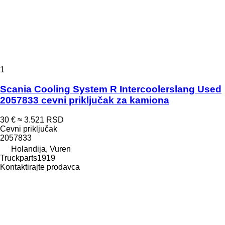
1
Scania Cooling System R Intercoolerslang Used
2057833 cevni priključak za kamiona
30 €
≈ 3.521 RSD
Cevni priključak
2057833
Holandija, Vuren
Truckparts1919
Kontaktirajte prodavca