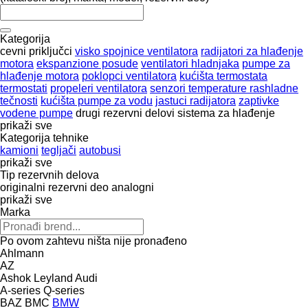
Kategorija
cevni priključci
visko spojnice ventilatora
radijatori za hlađenje
motora
ekspanzione posude
ventilatori hladnjaka
pumpe za
hlađenje motora
poklopci ventilatora
kućišta termostata
termostati
propeleri ventilatora
senzori temperature rashladne
tečnosti
kućišta pumpe za vodu
jastuci radijatora
zaptivke
vodene pumpe
drugi rezervni delovi sistema za hlađenje
prikaži sve
Kategorija tehnike
kamioni
tegljači
autobusi
prikaži sve
Tip rezervnih delova
originalni rezervni deo
analogni
prikaži sve
Marka
Po ovom zahtevu ništa nije pronađeno
Ahlmann
AZ
Ashok Leyland
Audi
A-series
Q-series
BAZ
BMC
BMW