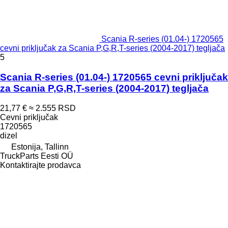
Scania R-series (01.04-) 1720565
cevni priključak za Scania P,G,R,T-series (2004-2017) tegljača
5
Scania R-series (01.04-) 1720565 cevni priključak
za Scania P,G,R,T-series (2004-2017) tegljača
21,77 €
≈ 2.555 RSD
Cevni priključak
1720565
dizel
Estonija, Tallinn
TruckParts Eesti OÜ
Kontaktirajte prodavca