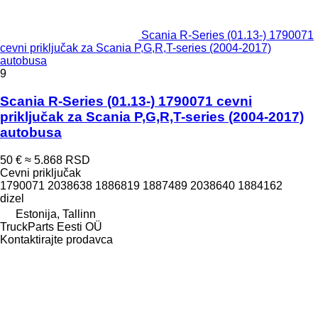
Scania R-Series (01.13-) 1790071
cevni priključak za Scania P,G,R,T-series (2004-2017)
autobusa
9
Scania R-Series (01.13-) 1790071 cevni
priključak za Scania P,G,R,T-series (2004-2017)
autobusa
50 €
≈ 5.868 RSD
Cevni priključak
1790071 2038638 1886819 1887489 2038640 1884162
dizel
Estonija, Tallinn
TruckParts Eesti OÜ
Kontaktirajte prodavca