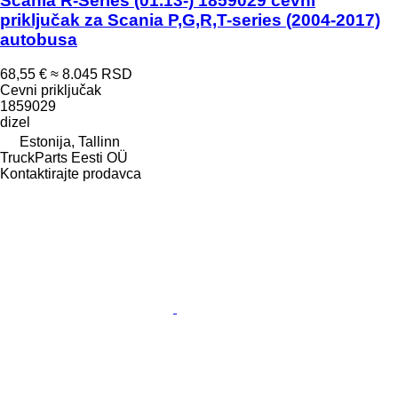
Scania R-Series (01.13-) 1859029 cevni
priključak za Scania P,G,R,T-series (2004-2017)
autobusa
68,55 €
≈ 8.045 RSD
Cevni priključak
1859029
dizel
Estonija, Tallinn
TruckParts Eesti OÜ
Kontaktirajte prodavca