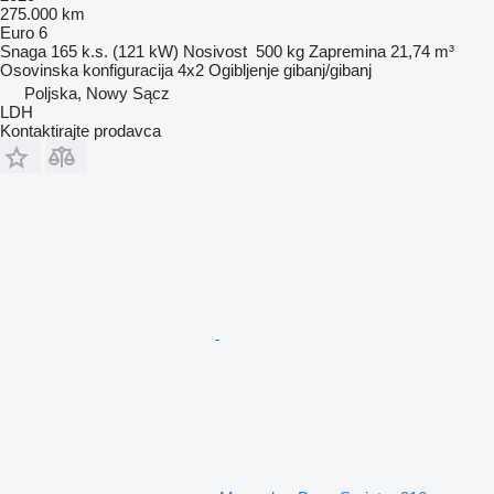
275.000 km
Euro 6
Snaga
165 k.s. (121 kW)
Nosivost
500 kg
Zapremina
21,74 m³
Osovinska konfiguracija
4x2
Ogibljenje
gibanj/gibanj
Poljska, Nowy Sącz
LDH
Kontaktirajte prodavca