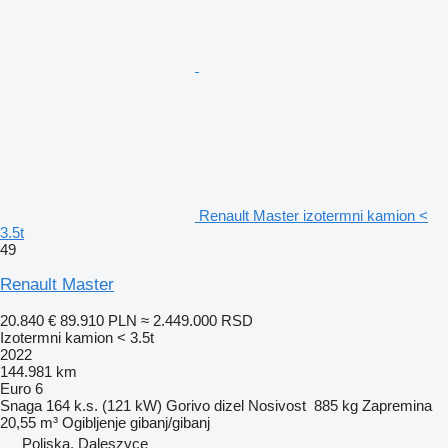
Renault Master izotermni kamion <
3.5t
49
Renault Master
20.840 €
89.910 PLN
≈ 2.449.000 RSD
Izotermni kamion < 3.5t
2022
144.981 km
Euro 6
Snaga
164 k.s. (121 kW)
Gorivo
dizel
Nosivost
885 kg
Zapremina
20,55 m³
Ogibljenje
gibanj/gibanj
Poljska, Daleszyce