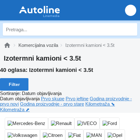
Komercijalna vozila
Izotermni kamioni < 3.5t
Izotermni kamioni < 3.5t
40 oglasa:
Izotermni kamioni < 3.5t
Filter
Sortiranje
:
Datum objavljivanja
Datum objavljivanja
Prvo skupe
Prvo jeftine
Godina proizvodnje -
prvo novi
Godina proizvodnje - prvo stare
Kilometraža ⬊
Kilometraža ⬈