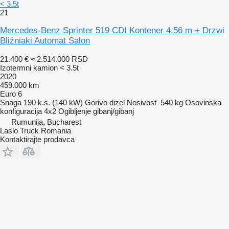
< 3.5t
21
Mercedes-Benz Sprinter 519 CDI Kontener 4,56 m + Drzwi
Bliźniaki Automat Salon
21.400 €
≈ 2.514.000 RSD
Izotermni kamion < 3.5t
2020
459.000 km
Euro 6
Snaga
190 k.s. (140 kW)
Gorivo
dizel
Nosivost
540 kg
Osovinska
konfiguracija
4x2
Ogibljenje
gibanj/gibanj
Rumunija, Bucharest
Laslo Truck Romania
Kontaktirajte prodavca