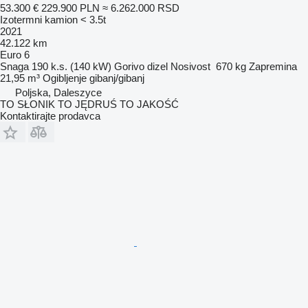
53.300 €
229.900 PLN
≈ 6.262.000 RSD
Izotermni kamion < 3.5t
2021
42.122 km
Euro 6
Snaga
190 k.s. (140 kW)
Gorivo
dizel
Nosivost
670 kg
Zapremina
21,95 m³
Ogibljenje
gibanj/gibanj
Poljska, Daleszyce
TO SŁONIK TO JĘDRUŚ TO JAKOŚĆ
Kontaktirajte prodavca