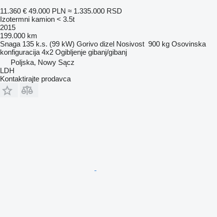
11.360 €
49.000 PLN
≈ 1.335.000 RSD
Izotermni kamion < 3.5t
2015
199.000 km
Snaga
135 k.s. (99 kW)
Gorivo
dizel
Nosivost
900 kg
Osovinska
konfiguracija
4x2
Ogibljenje
gibanj/gibanj
Poljska, Nowy Sącz
LDH
Kontaktirajte prodavca