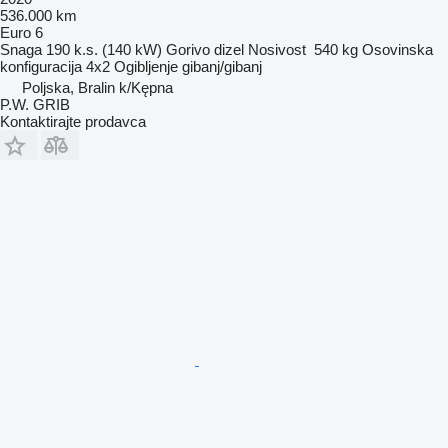
536.000 km
Euro 6
Snaga
190 k.s. (140 kW)
Gorivo
dizel
Nosivost
540 kg
Osovinska
konfiguracija
4x2
Ogibljenje
gibanj/gibanj
Poljska, Bralin k/Kępna
P.W. GRIB
Kontaktirajte prodavca