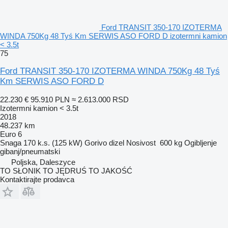
Ford TRANSIT 350-170 IZOTERMA
WINDA 750Kg 48 Tyś Km SERWIS ASO FORD D izotermni kamion
< 3.5t
75
Ford TRANSIT 350-170 IZOTERMA WINDA 750Kg 48 Tyś
Km SERWIS ASO FORD D
22.230 €
95.910 PLN
≈ 2.613.000 RSD
Izotermni kamion < 3.5t
2018
48.237 km
Euro 6
Snaga
170 k.s. (125 kW)
Gorivo
dizel
Nosivost
600 kg
Ogibljenje
gibanj/pneumatski
Poljska, Daleszyce
TO SŁONIK TO JĘDRUŚ TO JAKOŚĆ
Kontaktirajte prodavca