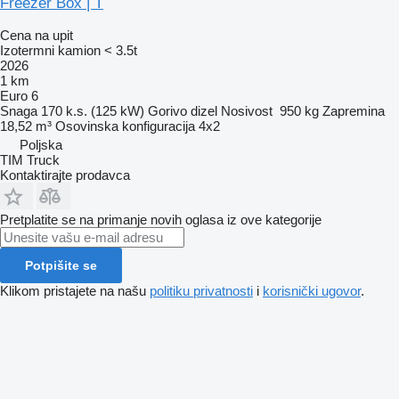
Freezer Box | T
Cena na upit
Izotermni kamion < 3.5t
2026
1 km
Euro 6
Snaga
170 k.s. (125 kW)
Gorivo
dizel
Nosivost
950 kg
Zapremina
18,52 m³
Osovinska konfiguracija
4x2
Poljska
TIM Truck
Kontaktirajte prodavca
Pretplatite se na primanje novih oglasa iz ove kategorije
Potpišite se
Klikom pristajete na našu
politiku privatnosti
i
korisnički ugovor
.