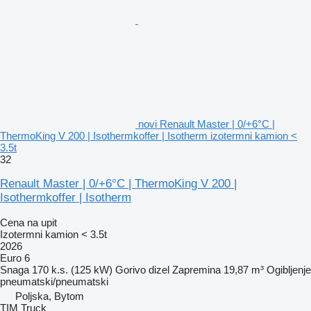
novi Renault Master | 0/+6°C |
ThermoKing V 200 | Isothermkoffer | Isotherm izotermni kamion <
3.5t
32
Renault Master | 0/+6°C | ThermoKing V 200 |
Isothermkoffer | Isotherm
Cena na upit
Izotermni kamion < 3.5t
2026
Euro 6
Snaga
170 k.s. (125 kW)
Gorivo
dizel
Zapremina
19,87 m³
Ogibljenje
pneumatski/pneumatski
Poljska, Bytom
TIM Truck