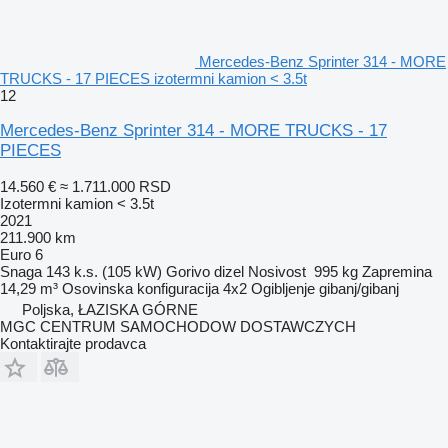
Mercedes-Benz Sprinter 314 - MORE
TRUCKS - 17 PIECES izotermni kamion < 3.5t
12
Mercedes-Benz Sprinter 314 - MORE TRUCKS - 17
PIECES
14.560 €
≈ 1.711.000 RSD
Izotermni kamion < 3.5t
2021
211.900 km
Euro 6
Snaga
143 k.s. (105 kW)
Gorivo
dizel
Nosivost
995 kg
Zapremina
14,29 m³
Osovinska konfiguracija
4x2
Ogibljenje
gibanj/gibanj
Poljska, ŁAZISKA GÓRNE
MGC CENTRUM SAMOCHODOW DOSTAWCZYCH
Kontaktirajte prodavca