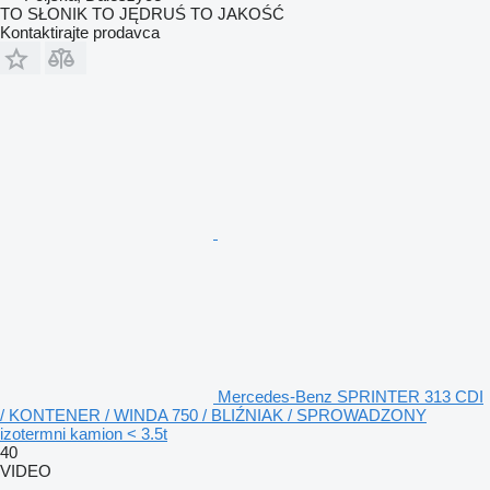
TO SŁONIK TO JĘDRUŚ TO JAKOŚĆ
Kontaktirajte prodavca
Mercedes-Benz SPRINTER 313 CDI
/ KONTENER / WINDA 750 / BLIŹNIAK / SPROWADZONY
izotermni kamion < 3.5t
40
VIDEO