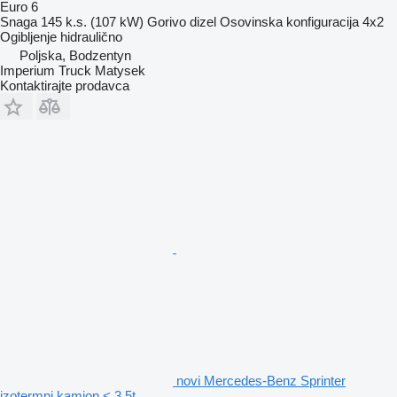
Euro 6
Snaga
145 k.s. (107 kW)
Gorivo
dizel
Osovinska konfiguracija
4x2
Ogibljenje
hidraulično
Poljska, Bodzentyn
Imperium Truck Matysek
Kontaktirajte prodavca
novi Mercedes-Benz Sprinter
izotermni kamion < 3.5t