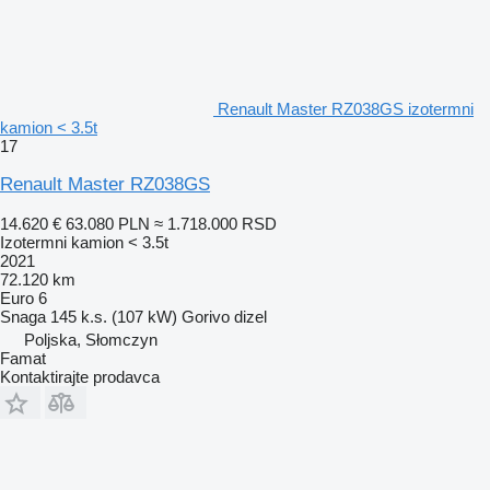
Renault Master RZ038GS izotermni
kamion < 3.5t
17
Renault Master RZ038GS
14.620 €
63.080 PLN
≈ 1.718.000 RSD
Izotermni kamion < 3.5t
2021
72.120 km
Euro 6
Snaga
145 k.s. (107 kW)
Gorivo
dizel
Poljska, Słomczyn
Famat
Kontaktirajte prodavca