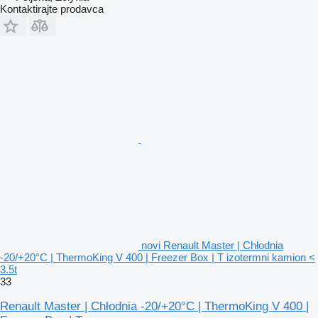
Kontaktirajte prodavca
novi Renault Master | Chłodnia
-20/+20°C | ThermoKing V 400 | Freezer Box | T izotermni kamion <
3.5t
33
Renault Master | Chłodnia -20/+20°C | ThermoKing V 400 |