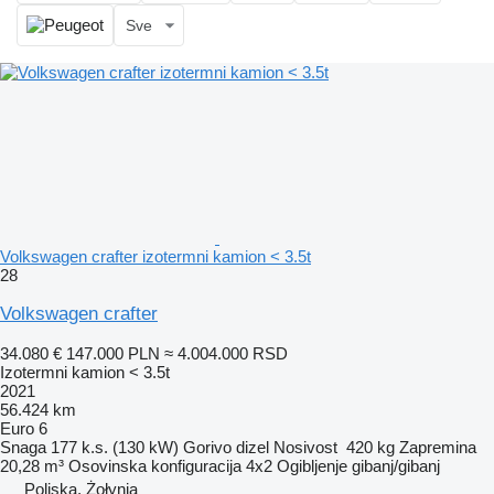
Sve
Volkswagen crafter izotermni kamion < 3.5t
28
Volkswagen crafter
34.080 €
147.000 PLN
≈ 4.004.000 RSD
Izotermni kamion < 3.5t
2021
56.424 km
Euro 6
Snaga
177 k.s. (130 kW)
Gorivo
dizel
Nosivost
420 kg
Zapremina
20,28 m³
Osovinska konfiguracija
4x2
Ogibljenje
gibanj/gibanj
Poljska, Żołynia