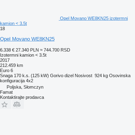
Opel Movano WE8KN25 izotermni
kamion < 3.5t
18
Opel Movano WE8KN25
6.338 €
27.340 PLN
≈ 744.700 RSD
Izotermni kamion < 3.5t
2017
212.459 km
Euro 6
Snaga
170 k.s. (125 kW)
Gorivo
dizel
Nosivost
924 kg
Osovinska
konfiguracija
4x2
Poljska, Słomczyn
Famat
Kontaktirajte prodavca