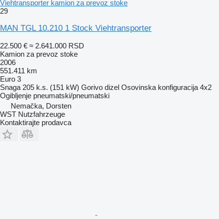
Viehtransporter kamion za prevoz stoke
29
MAN TGL 10.210 1 Stock Viehtransporter
22.500 €
≈ 2.641.000 RSD
Kamion za prevoz stoke
2006
551.411 km
Euro 3
Snaga
205 k.s. (151 kW)
Gorivo
dizel
Osovinska konfiguracija
4x2
Ogibljenje
pneumatski/pneumatski
Nemačka, Dorsten
WST Nutzfahrzeuge
Kontaktirajte prodavca