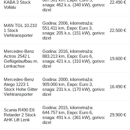
KABA 3 Stock
22.490 €
snaga: 462 k.s. (340 kW), gorivo:
Vollalu
dizel
Godina: 2006, kilometraža:
MAN TGL 10.210
551.411 km, Евро: Euro 3,
1 Stock
22.500 €
snaga: 205 k.s. (151 kW), gorivo:
Viehtransporter
dizel
Mercedes-Benz
Godina: 2016, kilometraža:
Actros 2542 L
883.213 km, Евро: Euro 6,
19.600 €
Geflügelaufbau m.
snaga: 421 k.s. (310 kW), gorivo:
Lenkachse
dizel
Mercedes-Benz
Godina: 2000, kilometraža:
Atego 1223 1
909.000 km, Евро: Euro 3,
16.490 €
Stock Hohe Gitter
snaga: 231 k.s. (170 kW), gorivo:
Viehtransporter
dizel
Godina: 2015, kilometraža:
Scania R490 E6
644.757 km, Евро: Euro 6,
Retarder 2 Stock
29.900 €
snaga: 491 k.s. (361 kW), gorivo:
AHK Lift Lenk
dizel