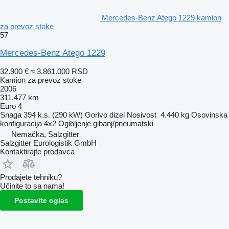
Mercedes-Benz Atego 1229 kamion
za prevoz stoke
57
Mercedes-Benz Atego 1229
32.900 €
≈ 3.861.000 RSD
Kamion za prevoz stoke
2006
311.477 km
Euro 4
Snaga
394 k.s. (290 kW)
Gorivo
dizel
Nosivost
4.440 kg
Osovinska
konfiguracija
4x2
Ogibljenje
gibanj/pneumatski
Nemačka, Salzgitter
Salzgitter Eurologistik GmbH
Kontaktirajte prodavca
Prodajete tehniku?
Učinite to sa nama!
Postavite oglas