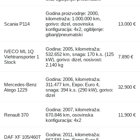
Godina proizvodnje: 2000,
kilometraža: 1.000.000 km,
Scania P114
gorivo: dizel, osovinska
13.000 €
konfiguracija: 4x2, ogibljenje:
gibanj/pneumatski
Godina: 2005, kilometraža:
IVECO ML 1Q
532.652 km, snaga: 170 k.s. (125
Viehtransporter 1
7.890 €
kW), gorivo: dizel, nosivost:
Stock
2.140 kg
Godina: 2006, kilometraža:
Mercedes-Benz
311.477 km, Евро: Euro 4,
32.900 €
Atego 1229
snaga: 394 k.s. (290 kW), gorivo:
dizel
Godina: 2007, kilometraža:
Renault 370
670.846 km, osovinska
11.900 €
konfiguracija: 4x2
Godina: 2011, kilometraža:
DAF XF 105/460T
667.581 km, Евро: Euro 5,