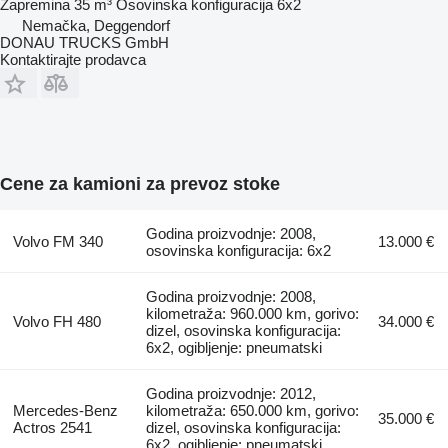
Zapremina
35 m³
Osovinska konfiguracija
6x2
Nemačka, Deggendorf
DONAU TRUCKS GmbH
Kontaktirajte prodavca
Cene za kamioni za prevoz stoke
Godina proizvodnje: 2008,
Volvo FM 340
13.000 €
osovinska konfiguracija: 6x2
Godina proizvodnje: 2008,
kilometraža: 960.000 km, gorivo:
Volvo FH 480
34.000 €
dizel, osovinska konfiguracija:
6x2, ogibljenje: pneumatski
Godina proizvodnje: 2012,
Mercedes-Benz
kilometraža: 650.000 km, gorivo:
35.000 €
Actros 2541
dizel, osovinska konfiguracija:
6x2, ogibljenje: pneumatski