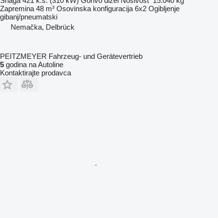
Snaga
421 k.s. (310 kW)
Gorivo
dizel
Nosivost
15.040 kg
Zapremina
48 m³
Osovinska konfiguracija
6x2
Ogibljenje
gibanj/pneumatski
Nemačka, Delbrück
PEITZMEYER Fahrzeug- und Gerätevertrieb
5
godina na Autoline
Kontaktirajte prodavca