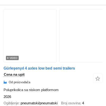
VIDEO
Gürleşenyıl 4 axles low bed semi trailers
Cena na upit
Od proizvođača
Poluprikolica sa niskom platformom
2026
Ogibljenje
pneumatski/pneumatski
Broj osovina
4