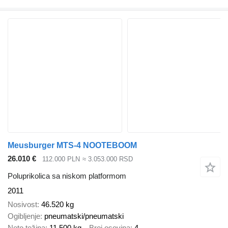
Meusburger MTS-4 NOOTEBOOM
26.010 €
112.000 PLN
≈ 3.053.000 RSD
Poluprikolica sa niskom platformom
2011
Nosivost
46.520 kg
Ogibljenje
pneumatski/pneumatski
Neto težina
11.500 kg
Broj osovina
4