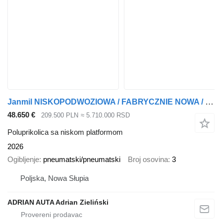
Janmil NISKOPODWOZIOWA / FABRYCZNIE NOWA / BOGATE WYPOSAŻENIE / OŚ SKRĘ
48.650 €
209.500 PLN
≈ 5.710.000 RSD
Poluprikolica sa niskom platformom
2026
Ogibljenje
pneumatski/pneumatski
Broj osovina
3
Poljska, Nowa Słupia
ADRIAN AUTA Adrian Zieliński