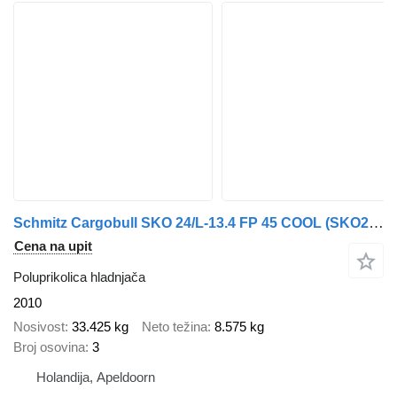
Schmitz Cargobull SKO 24/L-13.4 FP 45 COOL (SKO24) Thermoking, 2x Lift axle, Palle
Cena na upit
Poluprikolica hladnjača
2010
Nosivost
33.425 kg
Neto težina
8.575 kg
Broj osovina
3
Holandija, Apeldoorn