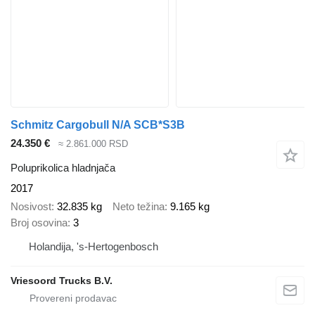
Schmitz Cargobull N/A SCB*S3B
24.350 €
≈ 2.861.000 RSD
Poluprikolica hladnjača
2017
Nosivost
32.835 kg
Neto težina
9.165 kg
Broj osovina
3
Holandija, 's-Hertogenbosch
Vriesoord Trucks B.V.