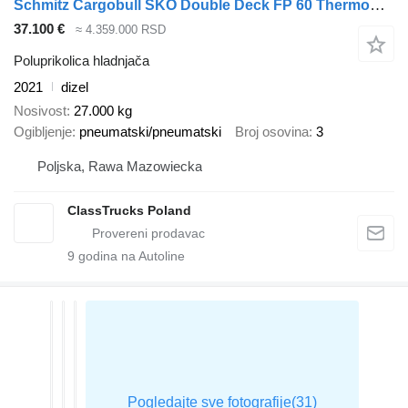
Schmitz Cargobull SKO Double Deck FP 60 ThermoKing SLXi 300
37.100 €
≈ 4.359.000 RSD
Poluprikolica hladnjača
2021
dizel
Nosivost
27.000 kg
Ogibljenje
pneumatski/pneumatski
Broj osovina
3
Poljska, Rawa Mazowiecka
ClassTrucks Poland
9
godina na Autoline