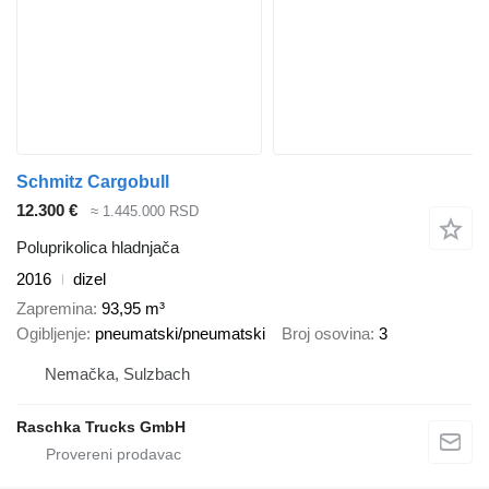
Schmitz Cargobull
12.300 €
≈ 1.445.000 RSD
Poluprikolica hladnjača
2016
dizel
Zapremina
93,95 m³
Ogibljenje
pneumatski/pneumatski
Broj osovina
3
Nemačka, Sulzbach
Raschka Trucks GmbH