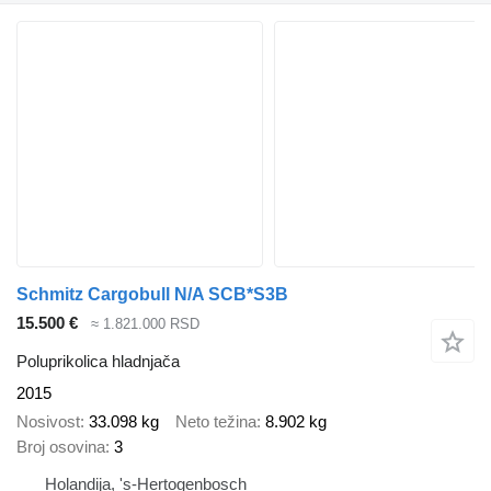
Schmitz Cargobull N/A SCB*S3B
15.500 €
≈ 1.821.000 RSD
Poluprikolica hladnjača
2015
Nosivost
33.098 kg
Neto težina
8.902 kg
Broj osovina
3
Holandija, 's-Hertogenbosch