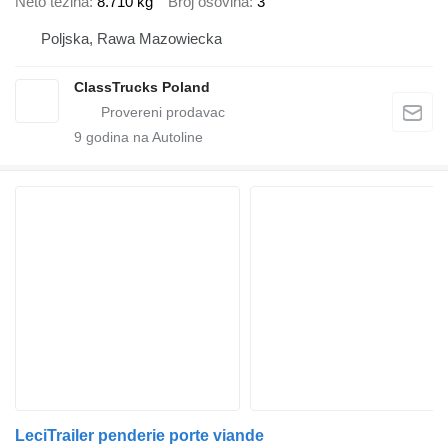
Neto težina
8.710 kg
Broj osovina
3
Poljska, Rawa Mazowiecka
ClassTrucks Poland
9
godina na Autoline
LeciTrailer penderie porte viande