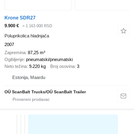
Krone SDR27
9.900 €
≈ 1.163.000 RSD
Poluprikolica hladnjača
2007
Zapremina
87,25 m³
Ogibljenje
pneumatski/pneumatski
Neto težina
9.220 kg
Broj osovina
3
Estonija, Maardu
OÜ ScanBalt Trucks/OÜ ScanBalt Trailer